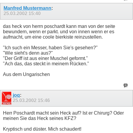
Manfred Mustermann
:
25.03.2002
15:40
das heck von herrn poschardt kann man von der seite
bewundern, wenn er parkt. und von innen wenn er es
aufmacht, um eine coole bierkiste reinzustellen.
"Ich such ein Messer, haben Sie's gesehen?"
"Wie sieht's denn aus?"
"Der Griff ist aus einer Muschel geformt."
"Ach das, das steckt in meinem Rücken."
Aus dem Ungarischen
joq
:
25.03.2002
15:46
Herr Poschardt macht sein Heck auf? Ist er Chirurg? Oder
meinen Sie das Heck seines KFZ?
Kryptisch und düster. Mich schaudert!