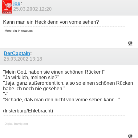
joq
:
25.03.2002
12:20
Kann man ein Heck denn von vorne sehen?
More gin in teacups
DerCaptain
:
25.03.2002
13:18
"Mein Gott, haben sie einen schönen Rücken!"
"Ja wirklich, meinen sie?"
"Jaja, ganz außerordentlich, also so einen schönen Rücken
habe ich noch nie gesehen."
"-"
"Schade, daß man den nicht von vorne sehen kann..."
(Insterburg/Ehlebracht)
Digital Immigrant