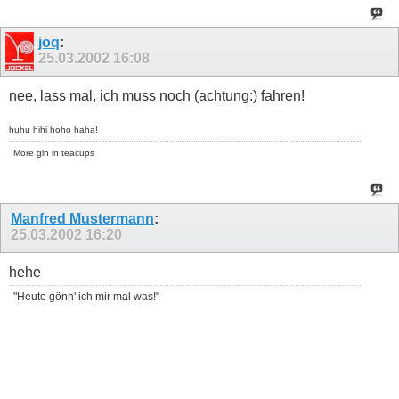
joq
:
25.03.2002
16:08
nee, lass mal, ich muss noch (achtung:) fahren!
huhu hihi hoho haha!
More gin in teacups
Manfred Mustermann
:
25.03.2002
16:20
hehe
"Heute gönn' ich mir mal was!"