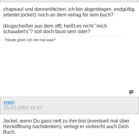
chapeau! und donnerlittchen. ich bin abgestiegen. endgültig.
arbeitet jockel1 noch an dem verlag für sein buch?
(klugscheißer aus dem off): heißt es nicht "mich
schaudert's"? soll doch faust sein oder?
"Heute gönn' ich mir mal was!"
rron
:
25.03.2002
16:07
Jockel, wenn Du ganz nett zu ihm bist (eventuell mal über
Hecköffnung nachdenken), verlegt er vielleicht auch Dein
Buch.