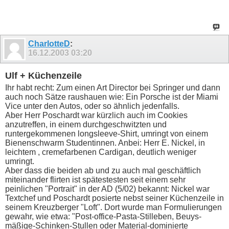
CharlotteD
:
16.12.2003
03:20
Ulf + Küchenzeile
Ihr habt recht: Zum einen Art Director bei Springer und dann
auch noch Sätze raushauen wie: Ein Porsche ist der Miami
Vice unter den Autos, oder so ähnlich jedenfalls.
Aber Herr Poschardt war kürzlich auch im Cookies
anzutreffen, in einem durchgeschwitzten und
runtergekommenen longsleeve-Shirt, umringt von einem
Bienenschwarm Studentinnen. Anbei: Herr E. Nickel, in
leichtem , cremefarbenen Cardigan, deutlich weniger
umringt.
Aber dass die beiden ab und zu auch mal geschäftlich
miteinander flirten ist spätestesten seit einem sehr
peinlichen "Portrait" in der AD (5/02) bekannt: Nickel war
Textchef und Poschardt posierte nebst seiner Küchenzeile in
seinem Kreuzberger "Loft". Dort wurde man Formulierungen
gewahr, wie etwa: "Post-office-Pasta-Stilleben, Beuys-
mäßige-Schinken-Stullen oder Material-dominierte