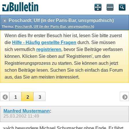
Poschardt, Ulf (in der Paris-Bar, unsympathisch)
Thema:
Poschardt, Ulf (in der Paris-Bar, unsympathisch)
Wenn dies Ihr erster Besuch hier ist, lesen Sie bitte zuerst
die
Hilfe - Häufig gestellte Fragen
durch. Sie müssen
sich vermutlich
registrieren
, bevor Sie Beiträge verfassen
können. Klicken Sie oben auf 'Registrieren', um den
Registrierungsprozess zu starten. Sie können auch jetzt
schon Beiträge lesen. Suchen Sie sich einfach das Forum
aus, das Sie am meisten interessiert.
1
2
3
Manfred Mustermann
:
25.03.2002
11:49
>>Ich bewundere Michael Schumacher ohne Ende. Er fährt