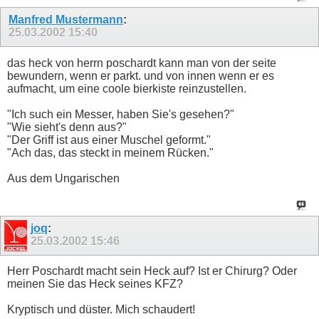
Manfred Mustermann
:
25.03.2002
15:40
das heck von herrn poschardt kann man von der seite
bewundern, wenn er parkt. und von innen wenn er es
aufmacht, um eine coole bierkiste reinzustellen.
"Ich such ein Messer, haben Sie's gesehen?"
"Wie sieht's denn aus?"
"Der Griff ist aus einer Muschel geformt."
"Ach das, das steckt in meinem Rücken."
Aus dem Ungarischen
joq
:
25.03.2002
15:46
Herr Poschardt macht sein Heck auf? Ist er Chirurg? Oder
meinen Sie das Heck seines KFZ?
Kryptisch und düster. Mich schaudert!