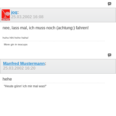
joq
:
25.03.2002
16:08
nee, lass mal, ich muss noch (achtung:) fahren!
huhu hihi hoho haha!
More gin in teacups
Manfred Mustermann
:
25.03.2002
16:20
hehe
"Heute gönn' ich mir mal was!"