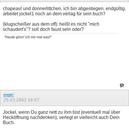
chapeau! und donnerlittchen. ich bin abgestiegen. endgültig.
arbeitet jockel1 noch an dem verlag für sein buch?
(klugscheißer aus dem off): heißt es nicht "mich
schaudert's"? soll doch faust sein oder?
"Heute gönn' ich mir mal was!"
rron
:
25.03.2002
16:07
Jockel, wenn Du ganz nett zu ihm bist (eventuell mal über
Hecköffnung nachdenken), verlegt er vielleicht auch Dein
Buch.