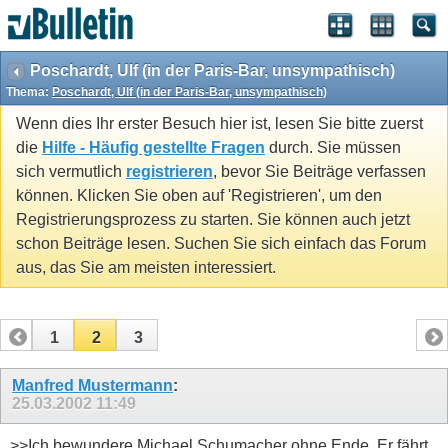
Poschardt, Ulf (in der Paris-Bar, unsympathisch)
Thema:
Poschardt, Ulf (in der Paris-Bar, unsympathisch)
Wenn dies Ihr erster Besuch hier ist, lesen Sie bitte zuerst
die
Hilfe - Häufig gestellte Fragen
durch. Sie müssen
sich vermutlich
registrieren
, bevor Sie Beiträge verfassen
können. Klicken Sie oben auf 'Registrieren', um den
Registrierungsprozess zu starten. Sie können auch jetzt
schon Beiträge lesen. Suchen Sie sich einfach das Forum
aus, das Sie am meisten interessiert.
1
2
3
Manfred Mustermann
:
25.03.2002
11:49
>>Ich bewundere Michael Schumacher ohne Ende. Er fährt