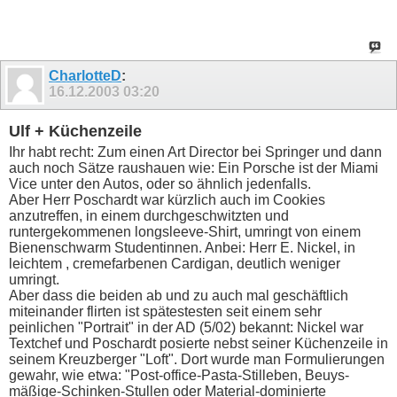
CharlotteD
:
16.12.2003
03:20
Ulf + Küchenzeile
Ihr habt recht: Zum einen Art Director bei Springer und dann
auch noch Sätze raushauen wie: Ein Porsche ist der Miami
Vice unter den Autos, oder so ähnlich jedenfalls.
Aber Herr Poschardt war kürzlich auch im Cookies
anzutreffen, in einem durchgeschwitzten und
runtergekommenen longsleeve-Shirt, umringt von einem
Bienenschwarm Studentinnen. Anbei: Herr E. Nickel, in
leichtem , cremefarbenen Cardigan, deutlich weniger
umringt.
Aber dass die beiden ab und zu auch mal geschäftlich
miteinander flirten ist spätestesten seit einem sehr
peinlichen "Portrait" in der AD (5/02) bekannt: Nickel war
Textchef und Poschardt posierte nebst seiner Küchenzeile in
seinem Kreuzberger "Loft". Dort wurde man Formulierungen
gewahr, wie etwa: "Post-office-Pasta-Stilleben, Beuys-
mäßige-Schinken-Stullen oder Material-dominierte