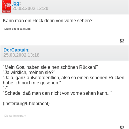
joq
:
25.03.2002
12:20
Kann man ein Heck denn von vorne sehen?
More gin in teacups
DerCaptain
:
25.03.2002
13:18
"Mein Gott, haben sie einen schönen Rücken!"
"Ja wirklich, meinen sie?"
"Jaja, ganz außerordentlich, also so einen schönen Rücken
habe ich noch nie gesehen."
"-"
"Schade, daß man den nicht von vorne sehen kann..."
(Insterburg/Ehlebracht)
Digital Immigrant