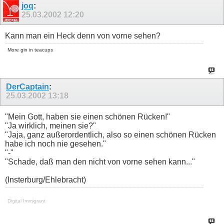
joq
:
25.03.2002
12:20
Kann man ein Heck denn von vorne sehen?
More gin in teacups
DerCaptain
:
25.03.2002
13:18
"Mein Gott, haben sie einen schönen Rücken!"
"Ja wirklich, meinen sie?"
"Jaja, ganz außerordentlich, also so einen schönen Rücken
habe ich noch nie gesehen."
"-"
"Schade, daß man den nicht von vorne sehen kann..."
(Insterburg/Ehlebracht)
Digital Immigrant