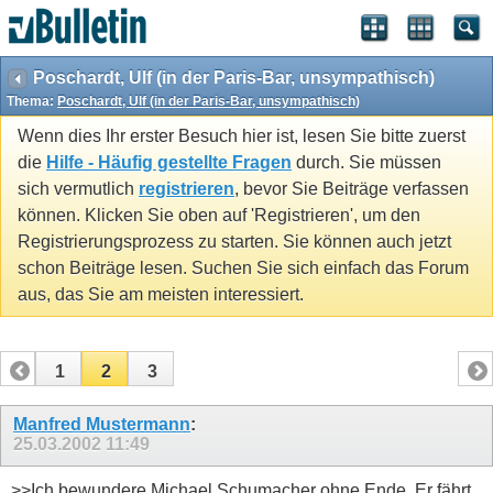
Poschardt, Ulf (in der Paris-Bar, unsympathisch)
Thema:
Poschardt, Ulf (in der Paris-Bar, unsympathisch)
Wenn dies Ihr erster Besuch hier ist, lesen Sie bitte zuerst
die
Hilfe - Häufig gestellte Fragen
durch. Sie müssen
sich vermutlich
registrieren
, bevor Sie Beiträge verfassen
können. Klicken Sie oben auf 'Registrieren', um den
Registrierungsprozess zu starten. Sie können auch jetzt
schon Beiträge lesen. Suchen Sie sich einfach das Forum
aus, das Sie am meisten interessiert.
1
2
3
Manfred Mustermann
:
25.03.2002
11:49
>>Ich bewundere Michael Schumacher ohne Ende. Er fährt