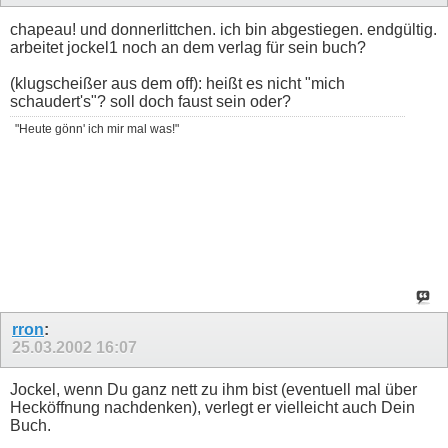
chapeau! und donnerlittchen. ich bin abgestiegen. endgültig.
arbeitet jockel1 noch an dem verlag für sein buch?
(klugscheißer aus dem off): heißt es nicht "mich
schaudert's"? soll doch faust sein oder?
"Heute gönn' ich mir mal was!"
rron
:
25.03.2002
16:07
Jockel, wenn Du ganz nett zu ihm bist (eventuell mal über
Hecköffnung nachdenken), verlegt er vielleicht auch Dein
Buch.