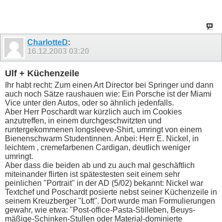
CharlotteD
:
16.12.2003
03:20
Ulf + Küchenzeile
Ihr habt recht: Zum einen Art Director bei Springer und dann
auch noch Sätze raushauen wie: Ein Porsche ist der Miami
Vice unter den Autos, oder so ähnlich jedenfalls.
Aber Herr Poschardt war kürzlich auch im Cookies
anzutreffen, in einem durchgeschwitzten und
runtergekommenen longsleeve-Shirt, umringt von einem
Bienenschwarm Studentinnen. Anbei: Herr E. Nickel, in
leichtem , cremefarbenen Cardigan, deutlich weniger
umringt.
Aber dass die beiden ab und zu auch mal geschäftlich
miteinander flirten ist spätestesten seit einem sehr
peinlichen "Portrait" in der AD (5/02) bekannt: Nickel war
Textchef und Poschardt posierte nebst seiner Küchenzeile in
seinem Kreuzberger "Loft". Dort wurde man Formulierungen
gewahr, wie etwa: "Post-office-Pasta-Stilleben, Beuys-
mäßige-Schinken-Stullen oder Material-dominierte