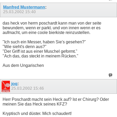
Manfred Mustermann
:
25.03.2002
15:40
das heck von herrn poschardt kann man von der seite
bewundern, wenn er parkt. und von innen wenn er es
aufmacht, um eine coole bierkiste reinzustellen.
"Ich such ein Messer, haben Sie's gesehen?"
"Wie sieht's denn aus?"
"Der Griff ist aus einer Muschel geformt."
"Ach das, das steckt in meinem Rücken."
Aus dem Ungarischen
joq
:
25.03.2002
15:46
Herr Poschardt macht sein Heck auf? Ist er Chirurg? Oder
meinen Sie das Heck seines KFZ?
Kryptisch und düster. Mich schaudert!