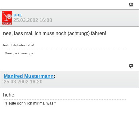
joq
:
25.03.2002
16:08
nee, lass mal, ich muss noch (achtung:) fahren!
huhu hihi hoho haha!
More gin in teacups
Manfred Mustermann
:
25.03.2002
16:20
hehe
"Heute gönn' ich mir mal was!"