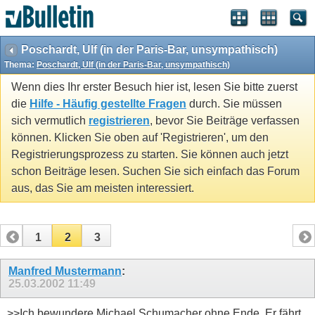
Poschardt, Ulf (in der Paris-Bar, unsympathisch)
Thema:
Poschardt, Ulf (in der Paris-Bar, unsympathisch)
Wenn dies Ihr erster Besuch hier ist, lesen Sie bitte zuerst
die
Hilfe - Häufig gestellte Fragen
durch. Sie müssen
sich vermutlich
registrieren
, bevor Sie Beiträge verfassen
können. Klicken Sie oben auf 'Registrieren', um den
Registrierungsprozess zu starten. Sie können auch jetzt
schon Beiträge lesen. Suchen Sie sich einfach das Forum
aus, das Sie am meisten interessiert.
1
2
3
Manfred Mustermann
:
25.03.2002
11:49
>>Ich bewundere Michael Schumacher ohne Ende. Er fährt