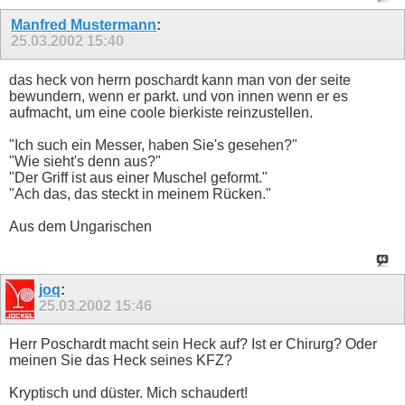
Manfred Mustermann
:
25.03.2002
15:40
das heck von herrn poschardt kann man von der seite
bewundern, wenn er parkt. und von innen wenn er es
aufmacht, um eine coole bierkiste reinzustellen.
"Ich such ein Messer, haben Sie's gesehen?"
"Wie sieht's denn aus?"
"Der Griff ist aus einer Muschel geformt."
"Ach das, das steckt in meinem Rücken."
Aus dem Ungarischen
joq
:
25.03.2002
15:46
Herr Poschardt macht sein Heck auf? Ist er Chirurg? Oder
meinen Sie das Heck seines KFZ?
Kryptisch und düster. Mich schaudert!