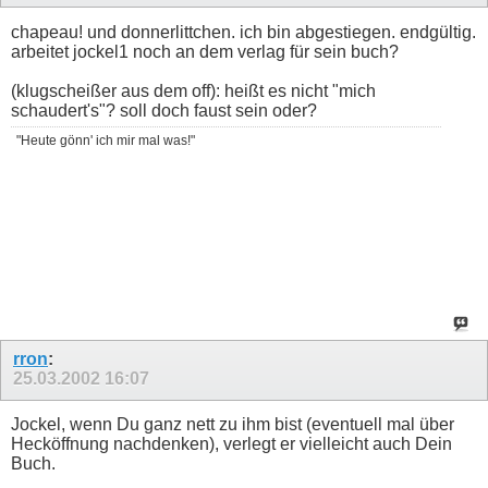
chapeau! und donnerlittchen. ich bin abgestiegen. endgültig.
arbeitet jockel1 noch an dem verlag für sein buch?
(klugscheißer aus dem off): heißt es nicht "mich
schaudert's"? soll doch faust sein oder?
"Heute gönn' ich mir mal was!"
rron
:
25.03.2002
16:07
Jockel, wenn Du ganz nett zu ihm bist (eventuell mal über
Hecköffnung nachdenken), verlegt er vielleicht auch Dein
Buch.