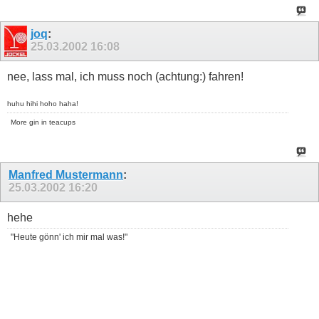
joq
:
25.03.2002
16:08
nee, lass mal, ich muss noch (achtung:) fahren!
huhu hihi hoho haha!
More gin in teacups
Manfred Mustermann
:
25.03.2002
16:20
hehe
"Heute gönn' ich mir mal was!"