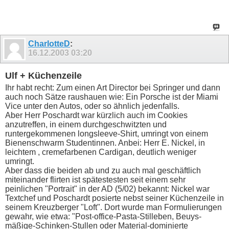
CharlotteD
:
16.12.2003
03:20
Ulf + Küchenzeile
Ihr habt recht: Zum einen Art Director bei Springer und dann
auch noch Sätze raushauen wie: Ein Porsche ist der Miami
Vice unter den Autos, oder so ähnlich jedenfalls.
Aber Herr Poschardt war kürzlich auch im Cookies
anzutreffen, in einem durchgeschwitzten und
runtergekommenen longsleeve-Shirt, umringt von einem
Bienenschwarm Studentinnen. Anbei: Herr E. Nickel, in
leichtem , cremefarbenen Cardigan, deutlich weniger
umringt.
Aber dass die beiden ab und zu auch mal geschäftlich
miteinander flirten ist spätestesten seit einem sehr
peinlichen "Portrait" in der AD (5/02) bekannt: Nickel war
Textchef und Poschardt posierte nebst seiner Küchenzeile in
seinem Kreuzberger "Loft". Dort wurde man Formulierungen
gewahr, wie etwa: "Post-office-Pasta-Stilleben, Beuys-
mäßige-Schinken-Stullen oder Material-dominierte