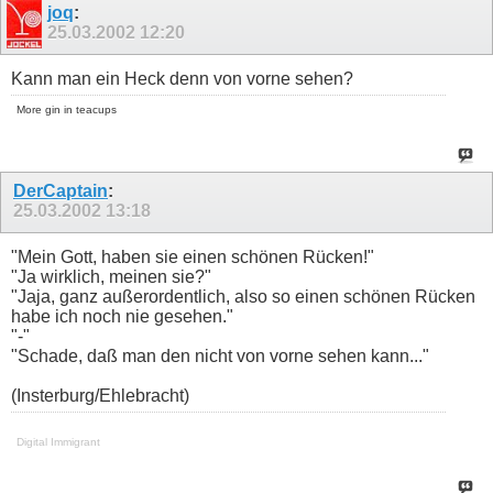
joq
:
25.03.2002
12:20
Kann man ein Heck denn von vorne sehen?
More gin in teacups
DerCaptain
:
25.03.2002
13:18
"Mein Gott, haben sie einen schönen Rücken!"
"Ja wirklich, meinen sie?"
"Jaja, ganz außerordentlich, also so einen schönen Rücken
habe ich noch nie gesehen."
"-"
"Schade, daß man den nicht von vorne sehen kann..."
(Insterburg/Ehlebracht)
Digital Immigrant