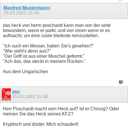
Manfred Mustermann
:
25.03.2002
15:40
das heck von herrn poschardt kann man von der seite
bewundern, wenn er parkt. und von innen wenn er es
aufmacht, um eine coole bierkiste reinzustellen.
"Ich such ein Messer, haben Sie's gesehen?"
"Wie sieht's denn aus?"
"Der Griff ist aus einer Muschel geformt."
"Ach das, das steckt in meinem Rücken."
Aus dem Ungarischen
joq
:
25.03.2002
15:46
Herr Poschardt macht sein Heck auf? Ist er Chirurg? Oder
meinen Sie das Heck seines KFZ?
Kryptisch und düster. Mich schaudert!