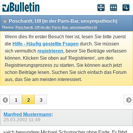
Poschardt, Ulf (in der Paris-Bar, unsympathisch)
Thema:
Poschardt, Ulf (in der Paris-Bar, unsympathisch)
Wenn dies Ihr erster Besuch hier ist, lesen Sie bitte zuerst
die
Hilfe - Häufig gestellte Fragen
durch. Sie müssen
sich vermutlich
registrieren
, bevor Sie Beiträge verfassen
können. Klicken Sie oben auf 'Registrieren', um den
Registrierungsprozess zu starten. Sie können auch jetzt
schon Beiträge lesen. Suchen Sie sich einfach das Forum
aus, das Sie am meisten interessiert.
1
2
3
Manfred Mustermann
:
25.03.2002
11:49
>>Ich bewundere Michael Schumacher ohne Ende. Er fährt