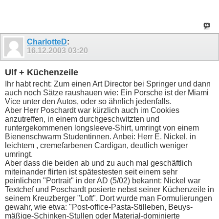
CharlotteD
:
16.12.2003
03:20
Ulf + Küchenzeile
Ihr habt recht: Zum einen Art Director bei Springer und dann
auch noch Sätze raushauen wie: Ein Porsche ist der Miami
Vice unter den Autos, oder so ähnlich jedenfalls.
Aber Herr Poschardt war kürzlich auch im Cookies
anzutreffen, in einem durchgeschwitzten und
runtergekommenen longsleeve-Shirt, umringt von einem
Bienenschwarm Studentinnen. Anbei: Herr E. Nickel, in
leichtem , cremefarbenen Cardigan, deutlich weniger
umringt.
Aber dass die beiden ab und zu auch mal geschäftlich
miteinander flirten ist spätestesten seit einem sehr
peinlichen "Portrait" in der AD (5/02) bekannt: Nickel war
Textchef und Poschardt posierte nebst seiner Küchenzeile in
seinem Kreuzberger "Loft". Dort wurde man Formulierungen
gewahr, wie etwa: "Post-office-Pasta-Stilleben, Beuys-
mäßige-Schinken-Stullen oder Material-dominierte