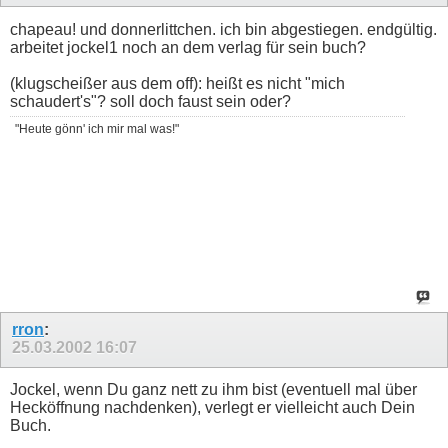
chapeau! und donnerlittchen. ich bin abgestiegen. endgültig.
arbeitet jockel1 noch an dem verlag für sein buch?
(klugscheißer aus dem off): heißt es nicht "mich
schaudert's"? soll doch faust sein oder?
"Heute gönn' ich mir mal was!"
rron
:
25.03.2002
16:07
Jockel, wenn Du ganz nett zu ihm bist (eventuell mal über
Hecköffnung nachdenken), verlegt er vielleicht auch Dein
Buch.