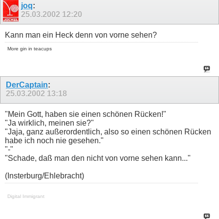
joq
:
25.03.2002
12:20
Kann man ein Heck denn von vorne sehen?
More gin in teacups
DerCaptain
:
25.03.2002
13:18
"Mein Gott, haben sie einen schönen Rücken!"
"Ja wirklich, meinen sie?"
"Jaja, ganz außerordentlich, also so einen schönen Rücken
habe ich noch nie gesehen."
"-"
"Schade, daß man den nicht von vorne sehen kann..."
(Insterburg/Ehlebracht)
Digital Immigrant