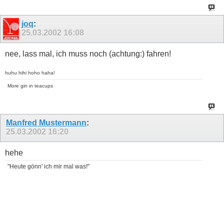
joq
:
25.03.2002
16:08
nee, lass mal, ich muss noch (achtung:) fahren!
huhu hihi hoho haha!
More gin in teacups
Manfred Mustermann
:
25.03.2002
16:20
hehe
"Heute gönn' ich mir mal was!"