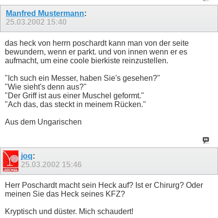
Manfred Mustermann
:
25.03.2002
15:40
das heck von herrn poschardt kann man von der seite
bewundern, wenn er parkt. und von innen wenn er es
aufmacht, um eine coole bierkiste reinzustellen.
"Ich such ein Messer, haben Sie's gesehen?"
"Wie sieht's denn aus?"
"Der Griff ist aus einer Muschel geformt."
"Ach das, das steckt in meinem Rücken."
Aus dem Ungarischen
joq
:
25.03.2002
15:46
Herr Poschardt macht sein Heck auf? Ist er Chirurg? Oder
meinen Sie das Heck seines KFZ?
Kryptisch und düster. Mich schaudert!