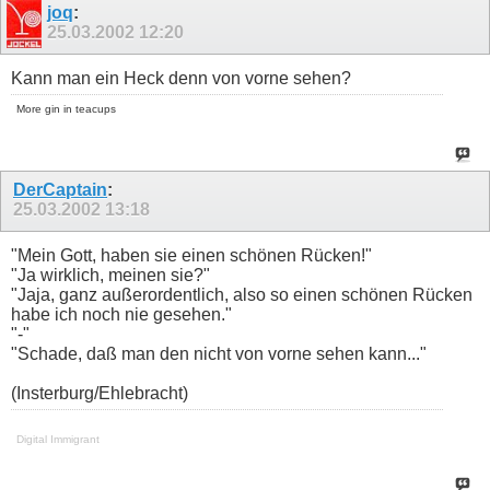
joq
:
25.03.2002
12:20
Kann man ein Heck denn von vorne sehen?
More gin in teacups
DerCaptain
:
25.03.2002
13:18
"Mein Gott, haben sie einen schönen Rücken!"
"Ja wirklich, meinen sie?"
"Jaja, ganz außerordentlich, also so einen schönen Rücken
habe ich noch nie gesehen."
"-"
"Schade, daß man den nicht von vorne sehen kann..."
(Insterburg/Ehlebracht)
Digital Immigrant