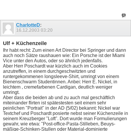
CharlotteD
:
16.12.2003
03:20
Ulf + Küchenzeile
Ihr habt recht: Zum einen Art Director bei Springer und dann
auch noch Sätze raushauen wie: Ein Porsche ist der Miami
Vice unter den Autos, oder so ähnlich jedenfalls.
Aber Herr Poschardt war kürzlich auch im Cookies
anzutreffen, in einem durchgeschwitzten und
runtergekommenen longsleeve-Shirt, umringt von einem
Bienenschwarm Studentinnen. Anbei: Herr E. Nickel, in
leichtem , cremefarbenen Cardigan, deutlich weniger
umringt.
Aber dass die beiden ab und zu auch mal geschäftlich
miteinander flirten ist spätestesten seit einem sehr
peinlichen "Portrait" in der AD (5/02) bekannt: Nickel war
Textchef und Poschardt posierte nebst seiner Küchenzeile in
seinem Kreuzberger "Loft". Dort wurde man Formulierungen
gewahr, wie etwa: "Post-office-Pasta-Stilleben, Beuys-
mäßige-Schinken-Stullen oder Material-dominierte