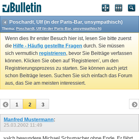
Poschardt, Ulf (in der Paris-Bar, unsympathisch)
Thema:
Poschardt, Ulf (in der Paris-Bar, unsympathisch)
Wenn dies Ihr erster Besuch hier ist, lesen Sie bitte zuerst
die
Hilfe - Häufig gestellte Fragen
durch. Sie müssen
sich vermutlich
registrieren
, bevor Sie Beiträge verfassen
können. Klicken Sie oben auf 'Registrieren', um den
Registrierungsprozess zu starten. Sie können auch jetzt
schon Beiträge lesen. Suchen Sie sich einfach das Forum
aus, das Sie am meisten interessiert.
1
2
3
Manfred Mustermann
:
25.03.2002
11:49
>>Ich bewundere Michael Schumacher ohne Ende. Er fährt