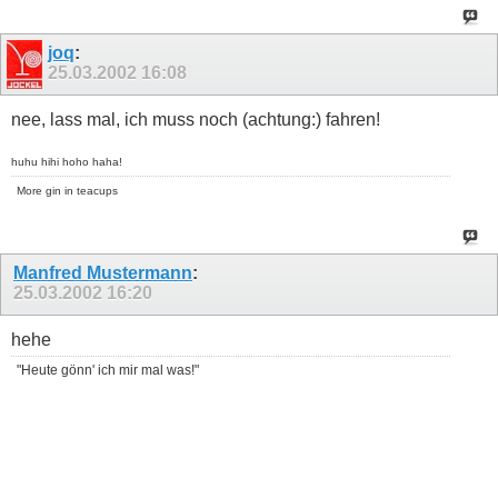
joq
:
25.03.2002
16:08
nee, lass mal, ich muss noch (achtung:) fahren!
huhu hihi hoho haha!
More gin in teacups
Manfred Mustermann
:
25.03.2002
16:20
hehe
"Heute gönn' ich mir mal was!"