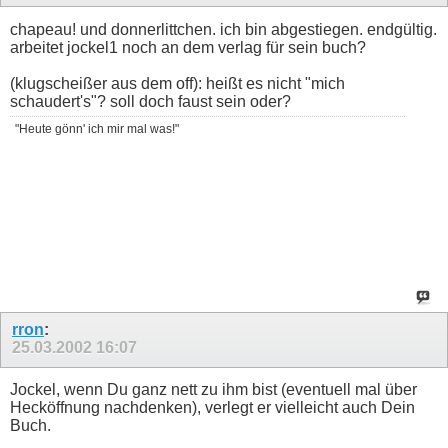
chapeau! und donnerlittchen. ich bin abgestiegen. endgültig.
arbeitet jockel1 noch an dem verlag für sein buch?
(klugscheißer aus dem off): heißt es nicht "mich
schaudert's"? soll doch faust sein oder?
"Heute gönn' ich mir mal was!"
rron
:
25.03.2002
16:07
Jockel, wenn Du ganz nett zu ihm bist (eventuell mal über
Hecköffnung nachdenken), verlegt er vielleicht auch Dein
Buch.