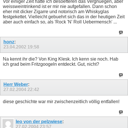
Vor einiger Zeit hatte ich desoefteren das Vergnuegen, aber
weissweintrinkend ist er mir nie aufgefallen. Dann schon
eher mit dicker Zigarre und notorisch am Whiskyglas
festgekettet. Vielleicht gebuehrt sich das in der heutigen Zeit
aber auch einfach so, als 'Rock 'N' Roll Uebermensch' ...
honz
:
23.04.2002
19:58
Na kennt ihr die? Von King Klesk. Ich kenn sie noch. Hab
ich grad beim Fritzgoogeln entdeckt. Gut, nicht?
Herr Weber
:
27.02.2004
22:42
diese geschichte war mir zwischenzeitlich völlig entfallen!
leo von der pelzwiese
:
27.02.2004
23:57