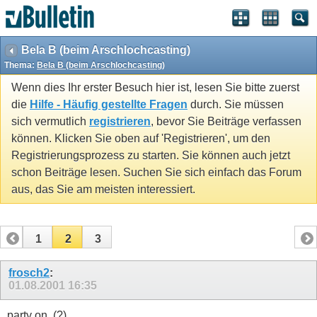
Bela B (beim Arschlochcasting)
Thema:
Bela B (beim Arschlochcasting)
Wenn dies Ihr erster Besuch hier ist, lesen Sie bitte zuerst
die
Hilfe - Häufig gestellte Fragen
durch. Sie müssen
sich vermutlich
registrieren
, bevor Sie Beiträge verfassen
können. Klicken Sie oben auf 'Registrieren', um den
Registrierungsprozess zu starten. Sie können auch jetzt
schon Beiträge lesen. Suchen Sie sich einfach das Forum
aus, das Sie am meisten interessiert.
1
2
3
frosch2
:
01.08.2001
16:35
party on..(?)