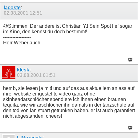
lacoste
:
02.08.2001
12:51
@Stimmen: Der andere ist Christian Y.! Sein Spot lief sogar
im Kino, den kennst du doch bestimmt!
------------------
Herr Weber auch.
klesk
:
03.08.2001
01:51
herr b, sie lesen ja mit! und auf das aus aktuellem anlass auf
ihrer website eingestellte video ganz ohne
skinheadarschlöcher spendiere ich ihnen einen braunen
tequila, wie wir arschlöcher ihn damals in der tanzschule auf
den tod von ian stuart getrunken haben. er ist auch garantiert
nicht abgestanden. cheers!
L Murasaki
: