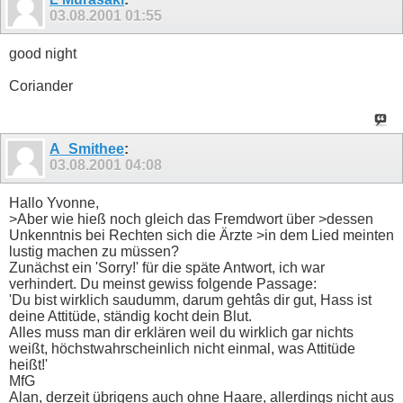
03.08.2001
01:55
good night
Coriander
A_Smithee
:
03.08.2001
04:08
Hallo Yvonne,
>Aber wie hieß noch gleich das Fremdwort über >dessen
Unkenntnis bei Rechten sich die Ärzte >in dem Lied meinten
lustig machen zu müssen?
Zunächst ein 'Sorry!' für die späte Antwort, ich war
verhindert. Du meinst gewiss folgende Passage:
'Du bist wirklich saudumm, darum gehtâs dir gut, Hass ist
deine Attitüde, ständig kocht dein Blut.
Alles muss man dir erklären weil du wirklich gar nichts
weißt, höchstwahrscheinlich nicht einmal, was Attitüde
heißt!'
MfG
Alan, derzeit übrigens auch ohne Haare, allerdings nicht aus