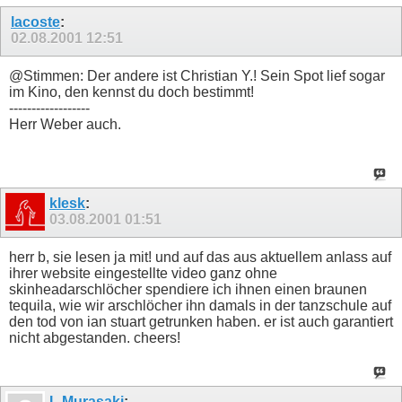
lacoste
:
02.08.2001
12:51
@Stimmen: Der andere ist Christian Y.! Sein Spot lief sogar
im Kino, den kennst du doch bestimmt!
------------------
Herr Weber auch.
klesk
:
03.08.2001
01:51
herr b, sie lesen ja mit! und auf das aus aktuellem anlass auf
ihrer website eingestellte video ganz ohne
skinheadarschlöcher spendiere ich ihnen einen braunen
tequila, wie wir arschlöcher ihn damals in der tanzschule auf
den tod von ian stuart getrunken haben. er ist auch garantiert
nicht abgestanden. cheers!
L Murasaki
: