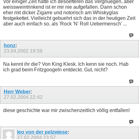
Vor einiger Zeit hatte ich desoefteren das Vergnuegen, aber
weissweintrinkend ist er mir nie aufgefallen. Dann schon
eher mit dicker Zigarre und notorisch am Whiskyglas
festgekettet. Vielleicht gebuehrt sich das in der heutigen Zeit
aber auch einfach so, als 'Rock 'N' Roll Uebermensch' ...
honz
:
23.04.2002
19:58
Na kennt ihr die? Von King Klesk. Ich kenn sie noch. Hab
ich grad beim Fritzgoogeln entdeckt. Gut, nicht?
Herr Weber
:
27.02.2004
22:42
diese geschichte war mir zwischenzeitlich völlig entfallen!
leo von der pelzwiese
:
27.02.2004
23:57