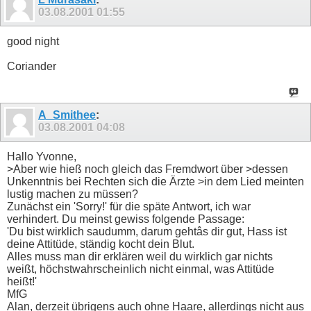
03.08.2001
01:55
good night
Coriander
A_Smithee
:
03.08.2001
04:08
Hallo Yvonne,
>Aber wie hieß noch gleich das Fremdwort über >dessen
Unkenntnis bei Rechten sich die Ärzte >in dem Lied meinten
lustig machen zu müssen?
Zunächst ein 'Sorry!' für die späte Antwort, ich war
verhindert. Du meinst gewiss folgende Passage:
'Du bist wirklich saudumm, darum gehtâs dir gut, Hass ist
deine Attitüde, ständig kocht dein Blut.
Alles muss man dir erklären weil du wirklich gar nichts
weißt, höchstwahrscheinlich nicht einmal, was Attitüde
heißt!'
MfG
Alan, derzeit übrigens auch ohne Haare, allerdings nicht aus