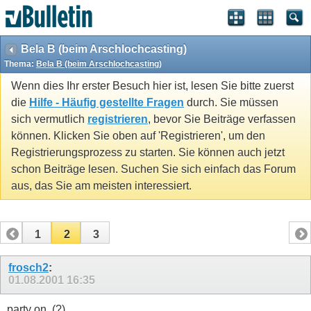
Bela B (beim Arschlochcasting)
Thema:
Bela B (beim Arschlochcasting)
Wenn dies Ihr erster Besuch hier ist, lesen Sie bitte zuerst
die
Hilfe - Häufig gestellte Fragen
durch. Sie müssen
sich vermutlich
registrieren
, bevor Sie Beiträge verfassen
können. Klicken Sie oben auf 'Registrieren', um den
Registrierungsprozess zu starten. Sie können auch jetzt
schon Beiträge lesen. Suchen Sie sich einfach das Forum
aus, das Sie am meisten interessiert.
1
2
3
frosch2
:
01.08.2001
16:35
party on..(?)