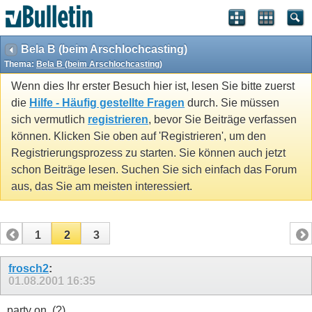
Bela B (beim Arschlochcasting)
Thema:
Bela B (beim Arschlochcasting)
Wenn dies Ihr erster Besuch hier ist, lesen Sie bitte zuerst
die
Hilfe - Häufig gestellte Fragen
durch. Sie müssen
sich vermutlich
registrieren
, bevor Sie Beiträge verfassen
können. Klicken Sie oben auf 'Registrieren', um den
Registrierungsprozess zu starten. Sie können auch jetzt
schon Beiträge lesen. Suchen Sie sich einfach das Forum
aus, das Sie am meisten interessiert.
1
2
3
frosch2
:
01.08.2001
16:35
party on..(?)