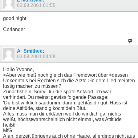
03.08.2001
01:55
good night
Coriander
A_Smithee
:
03.08.2001
04:08
Hallo Yvonne,
>Aber wie hieß noch gleich das Fremdwort über >dessen
Unkenntnis bei Rechten sich die Ärzte >in dem Lied meinten
lustig machen zu müssen?
Zunächst ein 'Sorry!' für die späte Antwort, ich war
verhindert. Du meinst gewiss folgende Passage:
'Du bist wirklich saudumm, darum gehtâs dir gut, Hass ist
deine Attitüde, ständig kocht dein Blut.
Alles muss man dir erklären weil du wirklich gar nichts
weißt, höchstwahrscheinlich nicht einmal, was Attitüde
heißt!'
MfG
Alan, derzeit übrigens auch ohne Haare, allerdings nicht aus