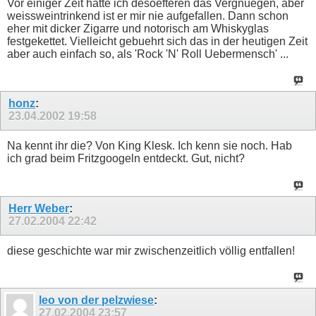
Vor einiger Zeit hatte ich desoefteren das Vergnuegen, aber
weissweintrinkend ist er mir nie aufgefallen. Dann schon
eher mit dicker Zigarre und notorisch am Whiskyglas
festgekettet. Vielleicht gebuehrt sich das in der heutigen Zeit
aber auch einfach so, als 'Rock 'N' Roll Uebermensch' ...
honz
:
23.04.2002
19:58
Na kennt ihr die? Von King Klesk. Ich kenn sie noch. Hab
ich grad beim Fritzgoogeln entdeckt. Gut, nicht?
Herr Weber
:
27.02.2004
22:42
diese geschichte war mir zwischenzeitlich völlig entfallen!
leo von der pelzwiese
:
27.02.2004
23:57