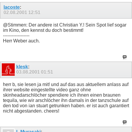
lacoste
:
02.08.2001
12:51
@Stimmen: Der andere ist Christian Y.! Sein Spot lief sogar
im Kino, den kennst du doch bestimmt!
------------------
Herr Weber auch.
klesk
:
03.08.2001
01:51
herr b, sie lesen ja mit! und auf das aus aktuellem anlass auf
ihrer website eingestellte video ganz ohne
skinheadarschlöcher spendiere ich ihnen einen braunen
tequila, wie wir arschlöcher ihn damals in der tanzschule auf
den tod von ian stuart getrunken haben. er ist auch garantiert
nicht abgestanden. cheers!
L Murasaki
: