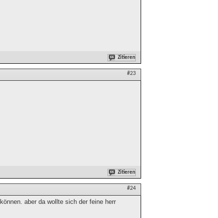
Zitieren
#23
Zitieren
#24
önnen. aber da wollte sich der feine herr