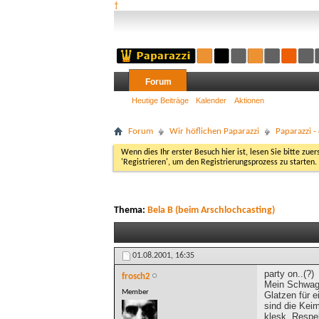
†
Forum
Heutige Beiträge
Kalender
Aktionen
Forum
Wir höflichen Paparazzi
Paparazzi 
Wenn dies Ihr erster Besuch hier ist, lesen Sie bitte zuer
'Registrieren', um den Registrierungsprozess zu starten.
Thema:
Bela B (beim Arschlochcasting)
01.08.2001,
16:35
party on..(?)
frosch2
Mein Schwager
Member
Glatzen für e
sind die Kei
klesk, Respe