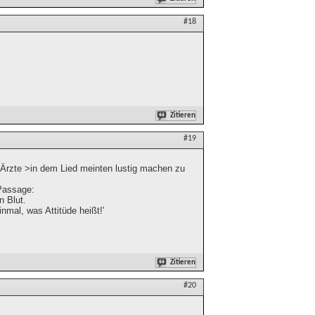
#18
Zitieren
#19
 Ärzte >in dem Lied meinten lustig machen zu
 Passage:
n Blut.
nmal, was Attitüde heißt!'
Zitieren
#20