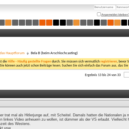
Angemeldet bleiben
- das Hauptforum
Bela B (beim Arschlochcasting)
st die
Hilfe - Häufig gestellte Fragen
durch. Sie müssen sich vermutlich
registrieren
, bevor 
 Sie können auch jetzt schon Beiträge lesen. Suchen Sie sich einfach das Forum aus, das Sie
Ergebnis 13 bis 24 von 33
 trat mal als Hitlerjunge auf, mit Scheitel. Damals hatten die Nationalen ja 
in linkes Video anheuern zu wollen, ist dümmer als der VS erlaubt. Vielleicht
mzeit des Westens.
kt usw.