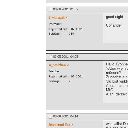
03.08.2001,
01:55
good night
L Murasaki
[Member]
Coriander
Registriert seit
07. 2001
Beiträge
184
03.08.2001,
04:08
Hallo Yvonne
A_Smithee
>Aber wie hi
Member
müssen?
Zunächst ein 
Registriert seit
07. 2001
'Du bist wirk
Beiträge
2
Alles muss ma
MfG
Alan, derzeit
03.08.2001,
04:14
was willst 
Reverend Tex