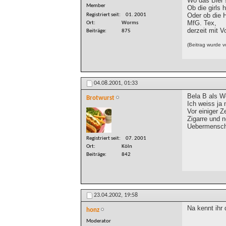
Wo das Bier 
Member
Ob die girls h
Oder ob die 
Registriert seit
01. 2001
MfG. Tex,
Ort
Worms
derzeit mit V
Beiträge
875
(Beitrag wurde 
04.08.2001,
01:33
Bela B als W
Brotwurst
Ich weiss ja n
Vor einiger Z
Zigarre und n
Uebermensch'
Registriert seit
07. 2001
Ort
Köln
Beiträge
842
23.04.2002,
19:58
Na kennt ihr 
honz
Moderator