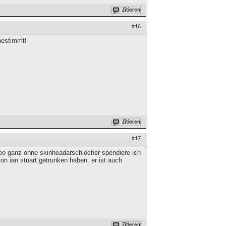
Zitieren
#16
bestimmt!
Zitieren
#17
video ganz ohne skinheadarschlöcher spendiere ich
on ian stuart getrunken haben. er ist auch
Zitieren