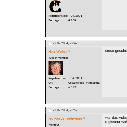
Registriert seit
04. 2001
Beiträge
4.268
27.02.2004,
22:42
diese geschic
Herr Weber
Weber Member
Registriert seit
04. 2001
Ort
Cottonwood, Minnesota
Beiträge
6.379
27.02.2004,
23:57
war das video
leo von der pelzwiese
regisseur wo
Member