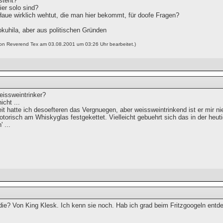
steht?
ier solo sind?
Haue wirklich wehtut, die man hier bekommt, für doofe Fragen?
okuhila, aber aus politischen Gründen
von Reverend Tex am 03.08.2001 um 03:26 Uhr bearbeitet.)
eissweintrinker?
icht ...
eit hatte ich desoefteren das Vergnuegen, aber weissweintrinkend ist er mir n
otorisch am Whiskyglas festgekettet. Vielleicht gebuehrt sich das in der heuti
 ...
die? Von King Klesk. Ich kenn sie noch. Hab ich grad beim Fritzgoogeln entde