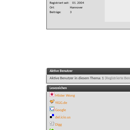
Registriert seit
01. 2004
Ort
Hannover
Beiträge
3
Aktive Benutzer
Aktive Benutzer in diesem Thema: 1
(Registrierte Ben
Lesezeichen
Mister Wong
YiGG.de
Google
del.icio.us
Digg