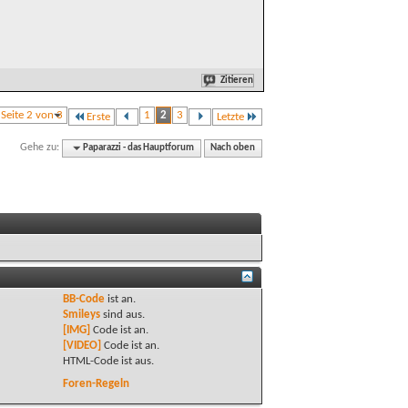
Zitieren
Seite 2 von 3
1
2
3
Erste
Letzte
Gehe zu:
Paparazzi - das Hauptforum
Nach oben
BB-Code
ist
an
.
Smileys
sind
aus
.
[IMG]
Code ist
an
.
[VIDEO]
Code ist
an
.
HTML-Code ist
aus
.
Foren-Regeln