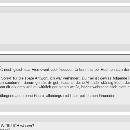
,
eß noch gleich das Fremdwort über >dessen Unkenntnis bei Rechten sich die
'Sorry!' für die späte Antwort, ich war verhindert. Du meinst gewiss folgende
lich saudumm, darum gehtâs dir gut, Hass ist deine Attitüde, ständig kocht dei
n dir erklären weil du wirklich gar nichts weißt, höchstwahrscheinlich nicht ei
 übrigens auch ohne Haare, allerdings nicht aus politischen Gruenden.
Du WIRKLICH wissen?