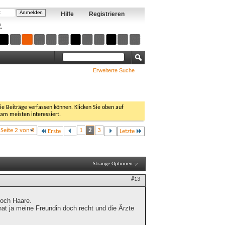
Hilfe
Registrieren
?
Erweiterte Suche
Sie Beiträge verfassen können. Klicken Sie oben auf
 am meisten interessiert.
Seite 2 von 3
1
2
3
Erste
Letzte
Stränge-Optionen
#13
noch Haare.
 hat ja meine Freundin doch recht und die Ärzte