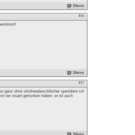
Zitieren
#16
bestimmt!
Zitieren
#17
video ganz ohne skinheadarschlöcher spendiere ich
on ian stuart getrunken haben. er ist auch
Zitieren