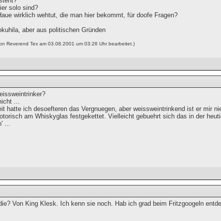
steht?
ier solo sind?
Haue wirklich wehtut, die man hier bekommt, für doofe Fragen?
okuhila, aber aus politischen Gründen
von Reverend Tex am 03.08.2001 um 03:26 Uhr bearbeitet.)
eissweintrinker?
icht ...
eit hatte ich desoefteren das Vergnuegen, aber weissweintrinkend ist er mir n
otorisch am Whiskyglas festgekettet. Vielleicht gebuehrt sich das in der heuti
 ...
die? Von King Klesk. Ich kenn sie noch. Hab ich grad beim Fritzgoogeln entde