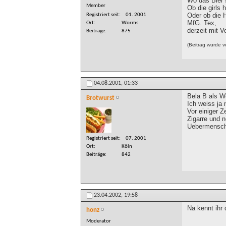
Wo das Bier 
Member
Ob die girls h
Oder ob die 
Registriert seit
01. 2001
MfG. Tex,
Ort
Worms
derzeit mit V
Beiträge
875
(Beitrag wurde 
04.08.2001,
01:33
Bela B als W
Brotwurst
Ich weiss ja n
Vor einiger Z
Zigarre und n
Uebermensch'
Registriert seit
07. 2001
Ort
Köln
Beiträge
842
23.04.2002,
19:58
Na kennt ihr 
honz
Moderator