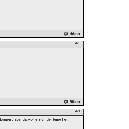
Zitieren
#23
Zitieren
#24
önnen. aber da wollte sich der feine herr