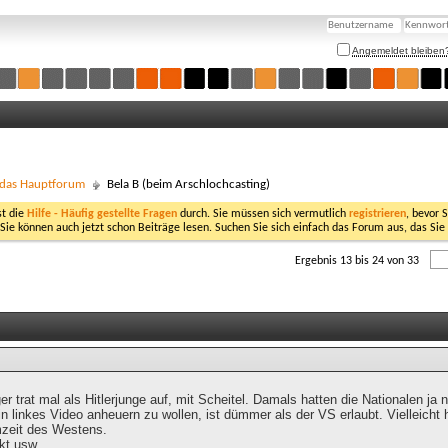
Angemeldet bleiben
- das Hauptforum
Bela B (beim Arschlochcasting)
st die
Hilfe - Häufig gestellte Fragen
durch. Sie müssen sich vermutlich
registrieren
, bevor 
 Sie können auch jetzt schon Beiträge lesen. Suchen Sie sich einfach das Forum aus, das Sie
Ergebnis 13 bis 24 von 33
 trat mal als Hitlerjunge auf, mit Scheitel. Damals hatten die Nationalen ja 
in linkes Video anheuern zu wollen, ist dümmer als der VS erlaubt. Vielleicht
mzeit des Westens.
kt usw.