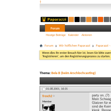
†
Forum
Heutige Beiträge
Kalender
Aktionen
Forum
Wir höflichen Paparazzi
Paparazzi 
Wenn dies Ihr erster Besuch hier ist, lesen Sie bitte zuer
'Registrieren', um den Registrierungsprozess zu starten.
Thema:
Bela B (beim Arschlochcasting)
01.08.2001,
16:35
party on..(?)
frosch2
Mein Schwager
Member
Glatzen für e
sind die Kei
klesk, Respe