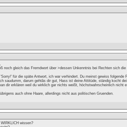
,
eß noch gleich das Fremdwort über >dessen Unkenntnis bei Rechten sich die
'Sorry!' für die späte Antwort, ich war verhindert. Du meinst gewiss folgende
lich saudumm, darum gehtâs dir gut, Hass ist deine Attitüde, ständig kocht dei
n dir erklären weil du wirklich gar nichts weißt, höchstwahrscheinlich nicht ei
 übrigens auch ohne Haare, allerdings nicht aus politischen Gruenden.
Du WIRKLICH wissen?