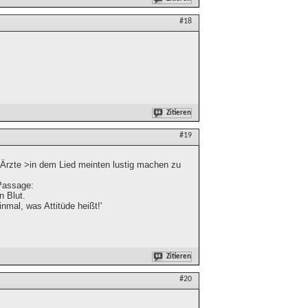
#18
Zitieren
#19
 Ärzte >in dem Lied meinten lustig machen zu
 Passage:
n Blut.
nmal, was Attitüde heißt!'
Zitieren
#20