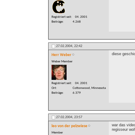
Registriert seit
04. 2001
Beiträge
4.268
27.02.2004,
22:42
diese geschic
Herr Weber
Weber Member
Registriert seit
04. 2001
Ort
Cottonwood, Minnesota
Beiträge
6.379
27.02.2004,
23:57
war das video
leo von der pelzwiese
regisseur wo
Member