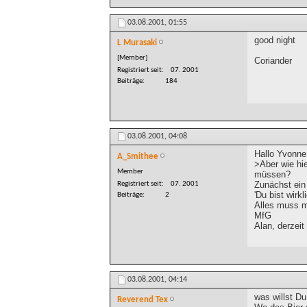
03.08.2001,
01:55
good night
L Murasaki
[Member]
Coriander
Registriert seit
07. 2001
Beiträge
184
03.08.2001,
04:08
Hallo Yvonne
A_Smithee
>Aber wie hi
Member
müssen?
Zunächst ein 
Registriert seit
07. 2001
'Du bist wirk
Beiträge
2
Alles muss ma
MfG
Alan, derzeit
03.08.2001,
04:14
was willst 
Reverend Tex