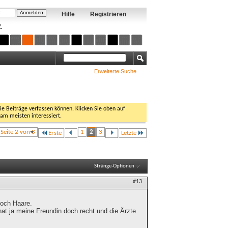
Hilfe
Registrieren
?
Erweiterte Suche
Sie Beiträge verfassen können. Klicken Sie oben auf
 am meisten interessiert.
Seite 2 von 3
1
2
3
Erste
Letzte
Stränge-Optionen
#13
noch Haare.
 hat ja meine Freundin doch recht und die Ärzte