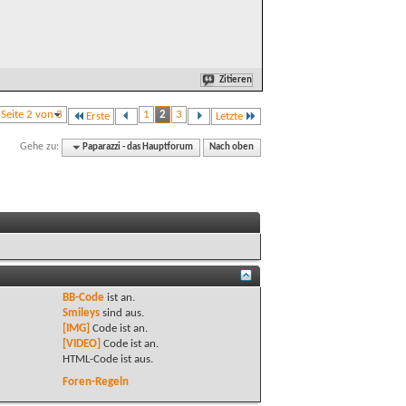
Zitieren
Seite 2 von 3
1
2
3
Erste
Letzte
Gehe zu:
Paparazzi - das Hauptforum
Nach oben
BB-Code
ist
an
.
Smileys
sind
aus
.
[IMG]
Code ist
an
.
[VIDEO]
Code ist
an
.
HTML-Code ist
aus
.
Foren-Regeln