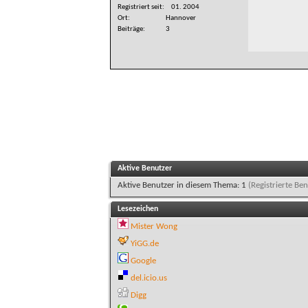
Registriert seit
01. 2004
Ort
Hannover
Beiträge
3
Aktive Benutzer
Aktive Benutzer in diesem Thema: 1
(Registrierte Ben
Lesezeichen
Mister Wong
YiGG.de
Google
del.icio.us
Digg