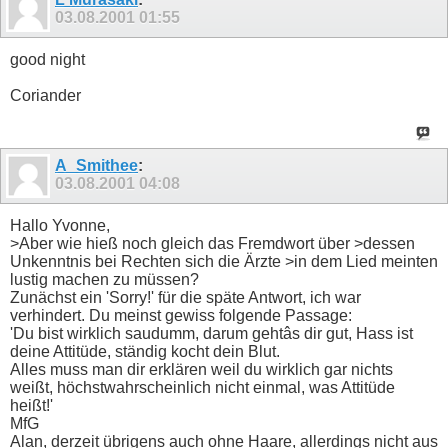
03.08.2001
01:55
good night
Coriander
A_Smithee
:
03.08.2001
04:08
Hallo Yvonne,
>Aber wie hieß noch gleich das Fremdwort über >dessen
Unkenntnis bei Rechten sich die Ärzte >in dem Lied meinten
lustig machen zu müssen?
Zunächst ein 'Sorry!' für die späte Antwort, ich war
verhindert. Du meinst gewiss folgende Passage:
'Du bist wirklich saudumm, darum gehtâs dir gut, Hass ist
deine Attitüde, ständig kocht dein Blut.
Alles muss man dir erklären weil du wirklich gar nichts
weißt, höchstwahrscheinlich nicht einmal, was Attitüde
heißt!'
MfG
Alan, derzeit übrigens auch ohne Haare, allerdings nicht aus