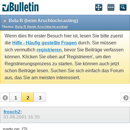
Bela B (beim Arschlochcasting)
Thema:
Bela B (beim Arschlochcasting)
Wenn dies Ihr erster Besuch hier ist, lesen Sie bitte zuerst
die
Hilfe - Häufig gestellte Fragen
durch. Sie müssen
sich vermutlich
registrieren
, bevor Sie Beiträge verfassen
können. Klicken Sie oben auf 'Registrieren', um den
Registrierungsprozess zu starten. Sie können auch jetzt
schon Beiträge lesen. Suchen Sie sich einfach das Forum
aus, das Sie am meisten interessiert.
1
2
3
frosch2
:
01.08.2001
16:35
party on..(?)