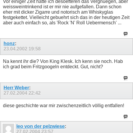
Vor einiger Zeit hatte ich desoefteren das Vergnuegen, aber
weissweintrinkend ist er mir nie aufgefallen. Dann schon
eher mit dicker Zigarre und notorisch am Whiskyglas
festgekettet. Vielleicht gebuehrt sich das in der heutigen Zeit
aber auch einfach so, als 'Rock 'N' Roll Uebermensch' ...
honz
:
23.04.2002
19:58
Na kennt ihr die? Von King Klesk. Ich kenn sie noch. Hab
ich grad beim Fritzgoogeln entdeckt. Gut, nicht?
Herr Weber
:
27.02.2004
22:42
diese geschichte war mir zwischenzeitlich völlig entfallen!
leo von der pelzwiese
:
27.02.2004
23:57