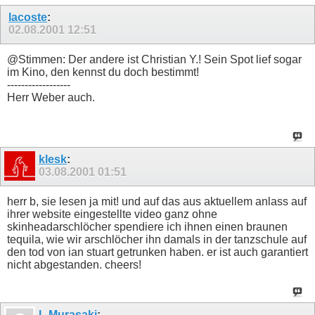
lacoste
:
02.08.2001
12:51
@Stimmen: Der andere ist Christian Y.! Sein Spot lief sogar
im Kino, den kennst du doch bestimmt!
------------------
Herr Weber auch.
klesk
:
03.08.2001
01:51
herr b, sie lesen ja mit! und auf das aus aktuellem anlass auf
ihrer website eingestellte video ganz ohne
skinheadarschlöcher spendiere ich ihnen einen braunen
tequila, wie wir arschlöcher ihn damals in der tanzschule auf
den tod von ian stuart getrunken haben. er ist auch garantiert
nicht abgestanden. cheers!
L Murasaki
: