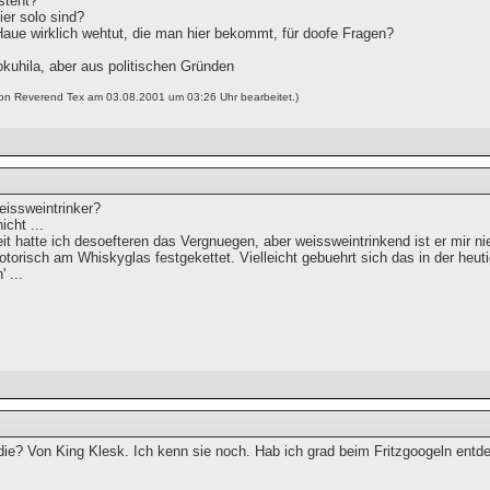
steht?
ier solo sind?
Haue wirklich wehtut, die man hier bekommt, für doofe Fragen?
okuhila, aber aus politischen Gründen
von Reverend Tex am 03.08.2001 um 03:26 Uhr bearbeitet.)
eissweintrinker?
icht ...
eit hatte ich desoefteren das Vergnuegen, aber weissweintrinkend ist er mir n
otorisch am Whiskyglas festgekettet. Vielleicht gebuehrt sich das in der heuti
 ...
die? Von King Klesk. Ich kenn sie noch. Hab ich grad beim Fritzgoogeln entde