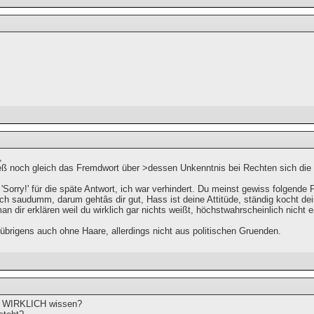
,
eß noch gleich das Fremdwort über >dessen Unkenntnis bei Rechten sich die
'Sorry!' für die späte Antwort, ich war verhindert. Du meinst gewiss folgende
lich saudumm, darum gehtâs dir gut, Hass ist deine Attitüde, ständig kocht dei
n dir erklären weil du wirklich gar nichts weißt, höchstwahrscheinlich nicht ei
 übrigens auch ohne Haare, allerdings nicht aus politischen Gruenden.
Du WIRKLICH wissen?