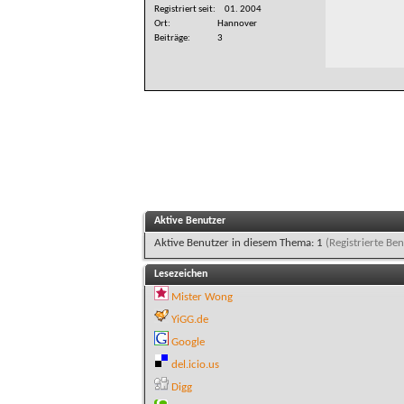
Registriert seit
01. 2004
Ort
Hannover
Beiträge
3
Aktive Benutzer
Aktive Benutzer in diesem Thema: 1
(Registrierte Ben
Lesezeichen
Mister Wong
YiGG.de
Google
del.icio.us
Digg