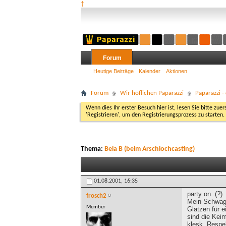
†
Forum
Heutige Beiträge
Kalender
Aktionen
Forum
Wir höflichen Paparazzi
Paparazzi 
Wenn dies Ihr erster Besuch hier ist, lesen Sie bitte zuer
'Registrieren', um den Registrierungsprozess zu starten.
Thema:
Bela B (beim Arschlochcasting)
01.08.2001,
16:35
party on..(?)
frosch2
Mein Schwager
Member
Glatzen für e
sind die Kei
klesk, Respe