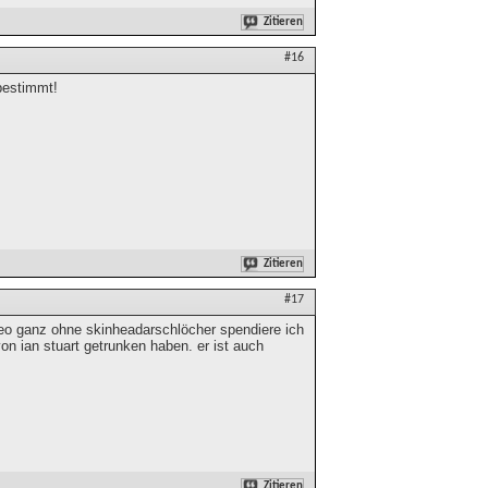
Zitieren
#16
bestimmt!
Zitieren
#17
video ganz ohne skinheadarschlöcher spendiere ich
on ian stuart getrunken haben. er ist auch
Zitieren