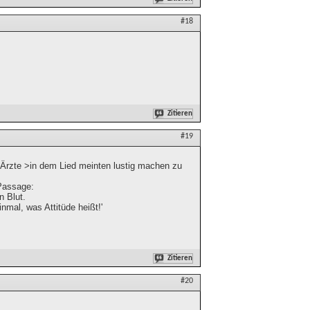
#18
Zitieren
#19
 Ärzte >in dem Lied meinten lustig machen zu
 Passage:
n Blut.
nmal, was Attitüde heißt!'
Zitieren
#20