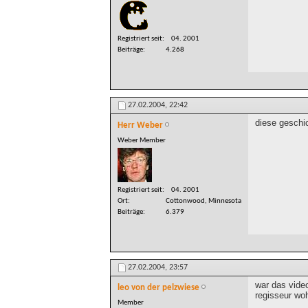
Registriert seit
04. 2001
Beiträge
4.268
27.02.2004,
22:42
diese geschic
Herr Weber
Weber Member
Registriert seit
04. 2001
Ort
Cottonwood, Minnesota
Beiträge
6.379
27.02.2004,
23:57
war das video
leo von der pelzwiese
regisseur wo
Member