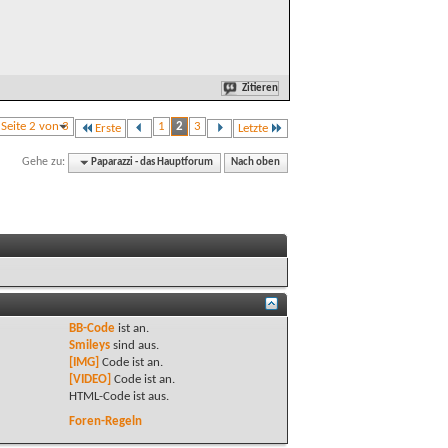
Zitieren
Seite 2 von 3
1
2
3
Erste
Letzte
Gehe zu:
Paparazzi - das Hauptforum
Nach oben
BB-Code
ist
an
.
Smileys
sind
aus
.
[IMG]
Code ist
an
.
[VIDEO]
Code ist
an
.
HTML-Code ist
aus
.
Foren-Regeln