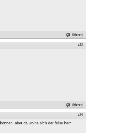
Zitieren
#23
Zitieren
#24
önnen. aber da wollte sich der feine herr