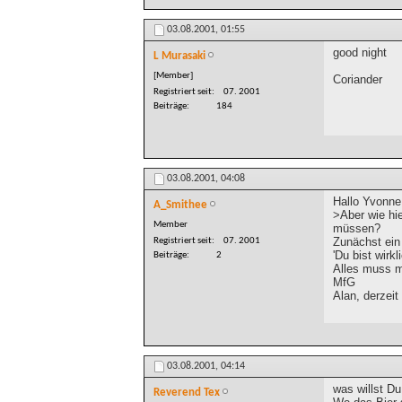
03.08.2001,
01:55
good night
L Murasaki
[Member]
Coriander
Registriert seit
07. 2001
Beiträge
184
03.08.2001,
04:08
Hallo Yvonne
A_Smithee
>Aber wie hi
Member
müssen?
Zunächst ein 
Registriert seit
07. 2001
'Du bist wirk
Beiträge
2
Alles muss ma
MfG
Alan, derzeit
03.08.2001,
04:14
was willst 
Reverend Tex