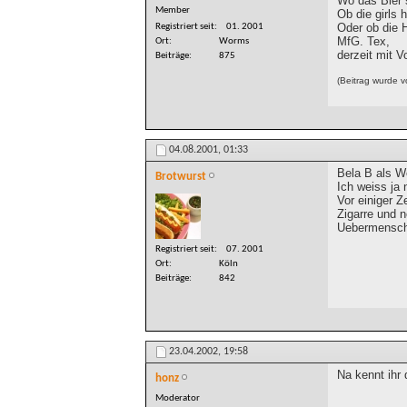
Wo das Bier 
Member
Ob die girls h
Oder ob die 
Registriert seit
01. 2001
MfG. Tex,
Ort
Worms
derzeit mit V
Beiträge
875
(Beitrag wurde 
04.08.2001,
01:33
Bela B als W
Brotwurst
Ich weiss ja n
Vor einiger Z
Zigarre und n
Uebermensch'
Registriert seit
07. 2001
Ort
Köln
Beiträge
842
23.04.2002,
19:58
Na kennt ihr 
honz
Moderator