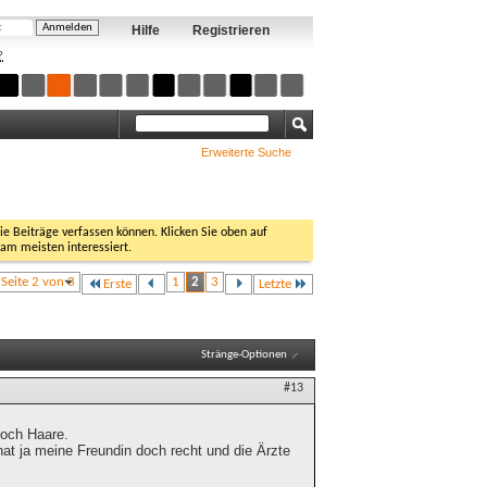
Hilfe
Registrieren
?
Erweiterte Suche
Sie Beiträge verfassen können. Klicken Sie oben auf
 am meisten interessiert.
Seite 2 von 3
1
2
3
Erste
Letzte
Stränge-Optionen
#13
noch Haare.
 hat ja meine Freundin doch recht und die Ärzte