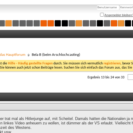
Angemeldet bleiben
- das Hauptforum
Bela B (beim Arschlochcasting)
st die
Hilfe - Häufig gestellte Fragen
durch. Sie müssen sich vermutlich
registrieren
, bevor 
 Sie können auch jetzt schon Beiträge lesen. Suchen Sie sich einfach das Forum aus, das Sie
Ergebnis 13 bis 24 von 33
 trat mal als Hitlerjunge auf, mit Scheitel. Damals hatten die Nationalen ja 
in linkes Video anheuern zu wollen, ist dümmer als der VS erlaubt. Vielleicht
mzeit des Westens.
kt usw.