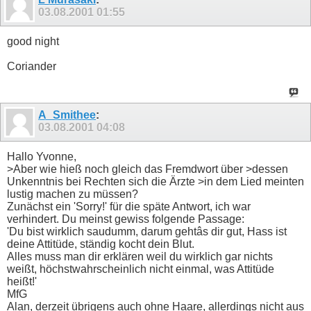
03.08.2001
01:55
good night
Coriander
A_Smithee
:
03.08.2001
04:08
Hallo Yvonne,
>Aber wie hieß noch gleich das Fremdwort über >dessen
Unkenntnis bei Rechten sich die Ärzte >in dem Lied meinten
lustig machen zu müssen?
Zunächst ein 'Sorry!' für die späte Antwort, ich war
verhindert. Du meinst gewiss folgende Passage:
'Du bist wirklich saudumm, darum gehtâs dir gut, Hass ist
deine Attitüde, ständig kocht dein Blut.
Alles muss man dir erklären weil du wirklich gar nichts
weißt, höchstwahrscheinlich nicht einmal, was Attitüde
heißt!'
MfG
Alan, derzeit übrigens auch ohne Haare, allerdings nicht aus