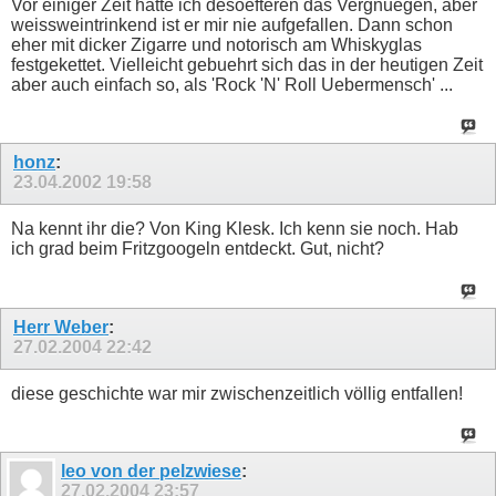
Vor einiger Zeit hatte ich desoefteren das Vergnuegen, aber
weissweintrinkend ist er mir nie aufgefallen. Dann schon
eher mit dicker Zigarre und notorisch am Whiskyglas
festgekettet. Vielleicht gebuehrt sich das in der heutigen Zeit
aber auch einfach so, als 'Rock 'N' Roll Uebermensch' ...
honz
:
23.04.2002
19:58
Na kennt ihr die? Von King Klesk. Ich kenn sie noch. Hab
ich grad beim Fritzgoogeln entdeckt. Gut, nicht?
Herr Weber
:
27.02.2004
22:42
diese geschichte war mir zwischenzeitlich völlig entfallen!
leo von der pelzwiese
:
27.02.2004
23:57