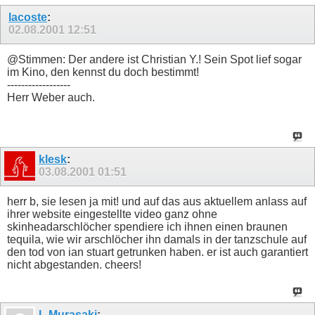
lacoste
:
02.08.2001
12:51
@Stimmen: Der andere ist Christian Y.! Sein Spot lief sogar
im Kino, den kennst du doch bestimmt!
------------------
Herr Weber auch.
klesk
:
03.08.2001
01:51
herr b, sie lesen ja mit! und auf das aus aktuellem anlass auf
ihrer website eingestellte video ganz ohne
skinheadarschlöcher spendiere ich ihnen einen braunen
tequila, wie wir arschlöcher ihn damals in der tanzschule auf
den tod von ian stuart getrunken haben. er ist auch garantiert
nicht abgestanden. cheers!
L Murasaki
: