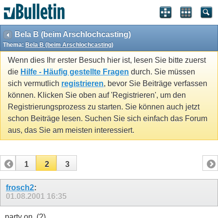
Bela B (beim Arschlochcasting)
Thema:
Bela B (beim Arschlochcasting)
Wenn dies Ihr erster Besuch hier ist, lesen Sie bitte zuerst
die
Hilfe - Häufig gestellte Fragen
durch. Sie müssen
sich vermutlich
registrieren
, bevor Sie Beiträge verfassen
können. Klicken Sie oben auf 'Registrieren', um den
Registrierungsprozess zu starten. Sie können auch jetzt
schon Beiträge lesen. Suchen Sie sich einfach das Forum
aus, das Sie am meisten interessiert.
1
2
3
frosch2
:
01.08.2001
16:35
party on..(?)