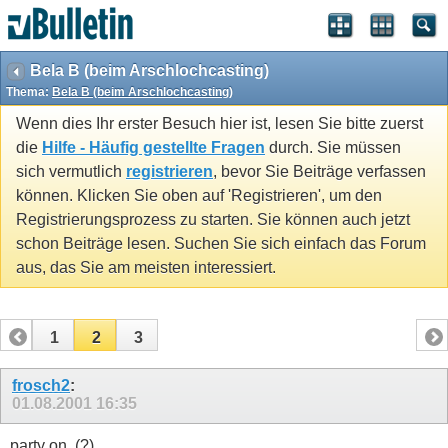
Bela B (beim Arschlochcasting)
Thema:
Bela B (beim Arschlochcasting)
Wenn dies Ihr erster Besuch hier ist, lesen Sie bitte zuerst
die
Hilfe - Häufig gestellte Fragen
durch. Sie müssen
sich vermutlich
registrieren
, bevor Sie Beiträge verfassen
können. Klicken Sie oben auf 'Registrieren', um den
Registrierungsprozess zu starten. Sie können auch jetzt
schon Beiträge lesen. Suchen Sie sich einfach das Forum
aus, das Sie am meisten interessiert.
1
2
3
frosch2
:
01.08.2001
16:35
party on..(?)