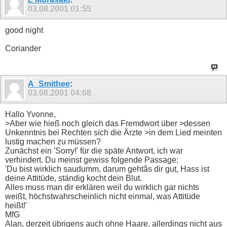
03.08.2001
01:55
good night
Coriander
A_Smithee
:
03.08.2001
04:08
Hallo Yvonne,
>Aber wie hieß noch gleich das Fremdwort über >dessen
Unkenntnis bei Rechten sich die Ärzte >in dem Lied meinten
lustig machen zu müssen?
Zunächst ein 'Sorry!' für die späte Antwort, ich war
verhindert. Du meinst gewiss folgende Passage:
'Du bist wirklich saudumm, darum gehtâs dir gut, Hass ist
deine Attitüde, ständig kocht dein Blut.
Alles muss man dir erklären weil du wirklich gar nichts
weißt, höchstwahrscheinlich nicht einmal, was Attitüde
heißt!'
MfG
Alan, derzeit übrigens auch ohne Haare, allerdings nicht aus