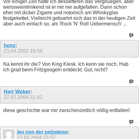
Vor einiger Zeit hatte ich desoefteren das Vergnuegen, aber
weissweintrinkend ist er mir nie aufgefallen. Dann schon
eher mit dicker Zigarre und notorisch am Whiskyglas
festgekettet. Vielleicht gebuehrt sich das in der heutigen Zeit
aber auch einfach so, als 'Rock 'N' Roll Uebermensch' ...
honz
:
23.04.2002
19:58
Na kennt ihr die? Von King Klesk. Ich kenn sie noch. Hab
ich grad beim Fritzgoogeln entdeckt. Gut, nicht?
Herr Weber
:
27.02.2004
22:42
diese geschichte war mir zwischenzeitlich völlig entfallen!
leo von der pelzwiese
:
27.02.2004
23:57