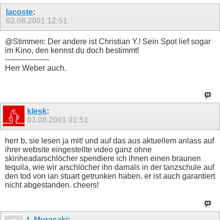
lacoste
:
02.08.2001
12:51
@Stimmen: Der andere ist Christian Y.! Sein Spot lief sogar
im Kino, den kennst du doch bestimmt!
------------------
Herr Weber auch.
klesk
:
03.08.2001
01:51
herr b, sie lesen ja mit! und auf das aus aktuellem anlass auf
ihrer website eingestellte video ganz ohne
skinheadarschlöcher spendiere ich ihnen einen braunen
tequila, wie wir arschlöcher ihn damals in der tanzschule auf
den tod von ian stuart getrunken haben. er ist auch garantiert
nicht abgestanden. cheers!
L Murasaki
: