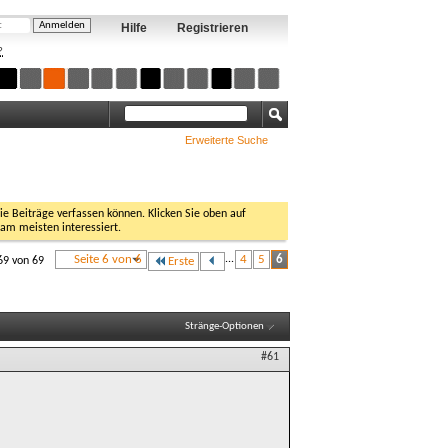
Hilfe
Registrieren
?
Erweiterte Suche
Sie Beiträge verfassen können. Klicken Sie oben auf
 am meisten interessiert.
Seite 6 von 6
...
4
5
6
69 von 69
Erste
Stränge-Optionen
#61