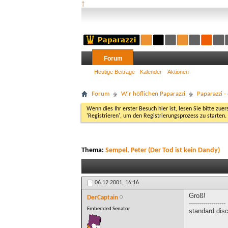
†
Forum
Heutige Beiträge
Kalender
Aktionen
Forum
Wir höflichen Paparazzi
Paparazzi 
Wenn dies Ihr erster Besuch hier ist, lesen Sie bitte zuer
'Registrieren', um den Registrierungsprozess zu starten.
Thema:
Sempel, Peter (Der Tod ist kein Dandy)
06.12.2001,
16:16
Groß!
DerCaptain
------------------
Embedded Senator
standard dis