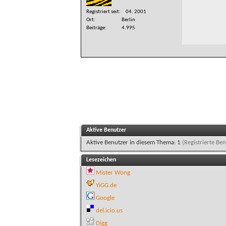
Registriert seit
04. 2001
Ort
Berlin
Beiträge
4.995
Aktive Benutzer
Aktive Benutzer in diesem Thema: 1
(Registrierte Ben
Lesezeichen
Mister Wong
YiGG.de
Google
del.icio.us
Digg