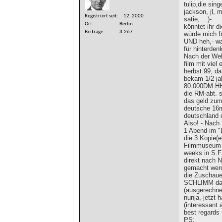
tulip,die sin
jackson, jl, 
Registriert seit
12. 2000
satie, ...)-
Ort
Berlin
könntet ihr di
Beiträge
3.267
würde mich f
UND heh,- wa
für hinterde
Nach der Welt
film mit viel
herbst 99, da
bekam 1/2 ja
80.000DM HH-
die RM-abt. s
das geld zum 
deutsche 16m
deutschland u
Also! - Nach
1 Abend im "
die 3.Kopie(e
Filmmuseum 
weeks in S.F
direkt nach 
gemacht werd
die Zuschauer
SCHLIMM dabe
(ausgerechnet
nunja, jetzt h
(interessant 
best regards
PS: