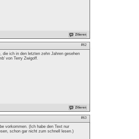
Zitieren
#62
, die ich in den letzten zehn Jahren gesehen
mb' von Terry Zwigoff.
Zitieren
#63
be vorkommen. (Ich habe den Text nur
esen, schon gar nicht zum schnell lesen.)