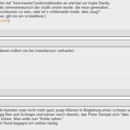
hin rief "kino-kasten"(unikino)dresden an und bat um kopie Dandy,
 als semesterwunsch der studis erster wurde. die neue generation...
schlossen zu sein, oder ist´s mittlerweile mode, dies zeug?
r, gib mir ein screwdriver.)
.com
)
diesen sollten sie bei manufactum verkaufen.
ile betraten zwei nicht mehr ganz junge Männer in Begleitung eines schwarz
ügig Bier und Schnaps und kamen rasch überein, das Peter Sempel sich "dies 
n könne. Man wolle nun "Kohle sehen."
 Hund begegne ich seither häufig.