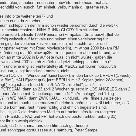
gende tulpe, schubert, neubauten, abwärts, motörhead, mahalia
mechthild von leusch, f.m.einheit, yello, mania d., graeme revell,
es info bitte weiterleiten?? und
reuen euch da zu sehen,-----
rum schlepp ich den film schon wieder persönlich durch die welt??:
nkulisseninteressierte: NINA-PUNK+GLORY-film-situation
premiere Berlinale 1999-Panorama (Filmpalast, 3mal ausvft.)lief der
 erfolg weltweit auf festivals und bekam einen verleihvertrag für
nn ging der verleiher kurz vorher pleite, ich suchte weiter und
hr später vertrag mit Road Movies(berlin), im winter 2000 bekam RM
förderung u.a. für blow-up35mm- es passierte aber nichts und, weil
ich ab mitte 2002 in B auflöste (was ich nicht wußte), gaben die
weinaxfest 2001 an hh zurück und jetzt schlepp ich den film (2
m und eine englisch-untertitelte) ab März02 auf touren hpts.durch
nd usa, klingt irgendwie komisch, nicht...
 ROSTOCK im "Wunderbar"-kino(1week), in den kinoklub ERFURT(1 week),
La Bim", HALLE(echt gut), jetzt BERLIN mit 2 Kopien (mind.2Wochen),
ngl.) zeig ich am 5.und 6. in JENA-"Schillerhof", am 7. im
POTSDAM, dann ab 23.april 2 Wochen gr. retro in LOS ANGELES,dann 2
., eine Woche mit Doppelprogramm in N.Y. (Anthology) und 1 Tag
N.Y. in WEIMAR, dann ZWICKAU,... - undund... weil filme zum zeigen
en und ich auch einigermaßen überlebe kann/muss... UND ich sehe, daß
, die kommen, fast immer richtig und ehrlich begeistert sind.
i ist, daß die deutschen Medien auf meine infos kaum reagieren -
 in Frankfurt, FAZ und FR, hatte ich die besten artikel, anfang 01)
abt ihr ein wenig einblick...
auch, daß nicht-nina-fans den film auch gut finden)
 und sonniggee ggrrüüsssee aus hamburg, Peter Sempel