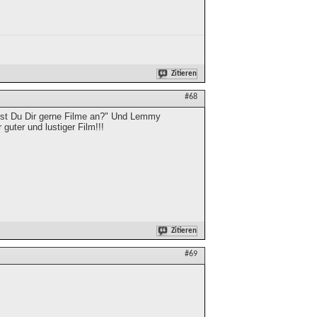
Zitieren
#68
ehst Du Dir gerne Filme an?" Und Lemmy
guter und lustiger Film!!!
Zitieren
#69