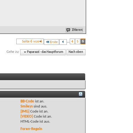
Zitieren
Seite 6 von 6
...
4
5
6
Erste
Gehe zu:
Paparazzi - das Hauptforum
Nach oben
BB-Code
ist
an
.
Smileys
sind
aus
.
[IMG]
Code ist
an
.
[VIDEO]
Code ist
an
.
HTML-Code ist
aus
.
Foren-Regeln