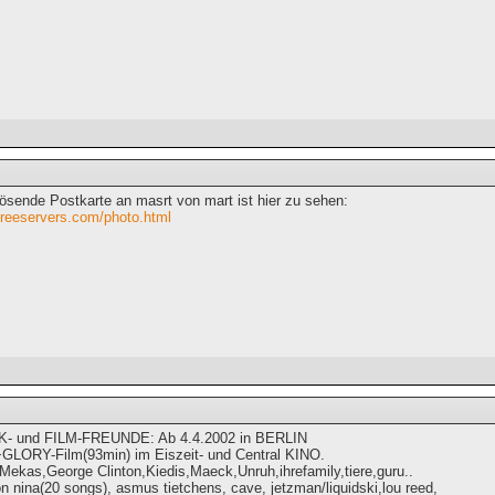
lösende Postkarte an masrt von mart ist hier zu sehen:
.freeservers.com/photo.html
- und FILM-FREUNDE: Ab 4.4.2002 in BERLIN
LORY-Film(93min) im Eiszeit- und Central KINO.
,Mekas,George Clinton,Kiedis,Maeck,Unruh,ihrefamily,tiere,guru..
 nina(20 songs), asmus tietchens, cave, jetzman/liquidski,lou reed,