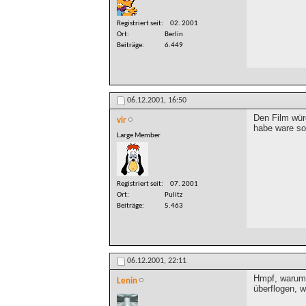
Registriert seit
02. 2001
Ort
Berlin
Beiträge
6.449
06.12.2001,
16:50
Den Film würd
vir
habe ware sow
Large Member
Registriert seit
07. 2001
Ort
Pulitz
Beiträge
5.463
06.12.2001,
22:11
Hmpf, warum 
Lenin
überflogen, w