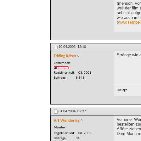
(mensch, vor
weil der film
scheint aufge
wie auch imme
(
www.sempel
10.04.2003,
12:10
Stränge wie 
Edding Kaiser
Camembert
Registriert seit
03. 2001
Beiträge
8.543
Für Inge.
01.04.2004,
02:37
Vor einer We
Art Wenderley
bestellten z
Member
Affäre ziehe
Dem Mann mit
Registriert seit
08. 2002
Beiträge
34