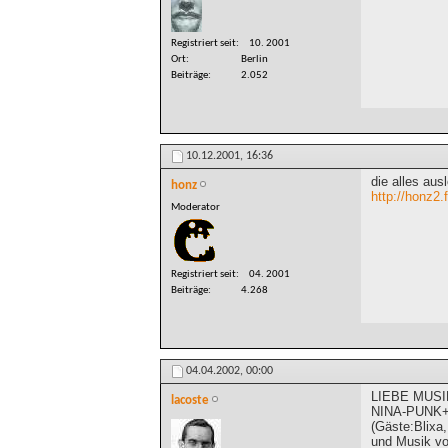
Registriert seit
10. 2001
Ort
Berlin
Beiträge
2.052
10.12.2001,
16:36
die alles aus
honz
http://honz2
Moderator
Registriert seit
04. 2001
Beiträge
4.268
04.04.2002,
00:00
LIEBE MUSIK
lacoste
NINA-PUNK+G
(Gäste:Blixa
und Musik von