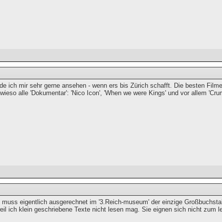
e ich mir sehr gerne ansehen - wenn ers bis Zürich schafft. Die besten Filme
ieso alle 'Dokumentar': 'Nico Icon', 'When we were Kings' und vor allem 'Cru
muss eigentlich ausgerechnet im '3.Reich-museum' der einzige Großbuchsta
eil ich klein geschriebene Texte nicht lesen mag. Sie eignen sich nicht zum l