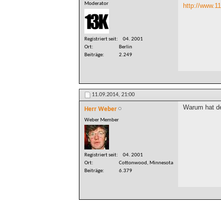
Moderator
http://www.11
Registriert seit
04. 2001
Ort
Berlin
Beiträge
2.249
11.09.2014,
21:00
Warum hat den
Herr Weber
Weber Member
Registriert seit
04. 2001
Ort
Cottonwood, Minnesota
Beiträge
6.379