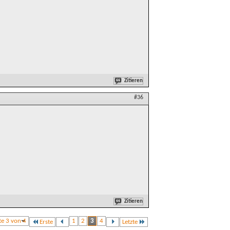
Zitieren
#36
Zitieren
te 3 von 4
1
2
3
4
Erste
Letzte