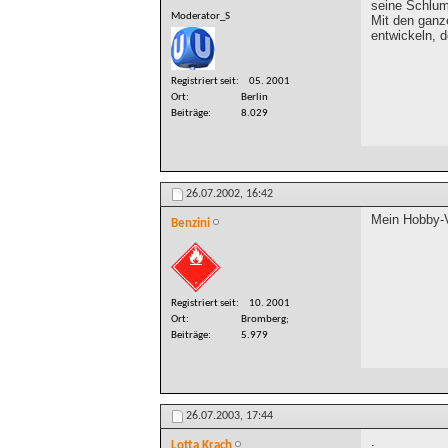
seine Schlum
Moderator_S
Mit den ganze
entwickeln, d
Registriert seit
05. 2001
Ort
Berlin
Beiträge
8.029
26.07.2002,
16:42
Mein Hobby-V
Benzini
Registriert seit
10. 2001
Ort
Bromberg;
Beiträge
5.979
26.07.2003,
17:44
.
Lotta Krach