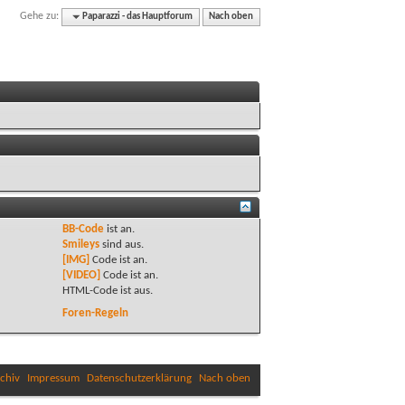
Gehe zu:
Paparazzi - das Hauptforum
Nach oben
BB-Code
ist
an
.
Smileys
sind
aus
.
[IMG]
Code ist
an
.
[VIDEO]
Code ist
an
.
HTML-Code ist
aus
.
Foren-Regeln
chiv
Impressum
Datenschutzerklärung
Nach oben