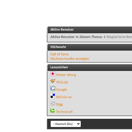
Aktive Benutzer
Aktive Benutzer in diesem Thema: 1
(Registrierte Ben
Stichworte
hall of fame
Stichwortwolke anzeigen
Lesezeichen
Mister Wong
YiGG.de
Google
del.icio.us
Digg
Technorati