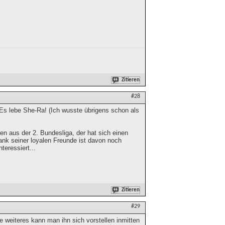
Zitieren
#28
. Es lebe She-Ra! (Ich wusste übrigens schon als
n aus der 2. Bundesliga, der hat sich einen
ank seiner loyalen Freunde ist davon noch
teressiert...
Zitieren
#29
e weiteres kann man ihn sich vorstellen inmitten