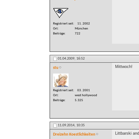
Registriert seit
11. 2002
Ort
München
Beiträge
722
01.04.2009,
16:52
Mittwoch!
stu
Registriert seit
03. 2001
Ort
west hollywood
Beiträge
5.325
11.09.2014,
10:35
Littbarski an
Dreizehn Koestlichkeiten