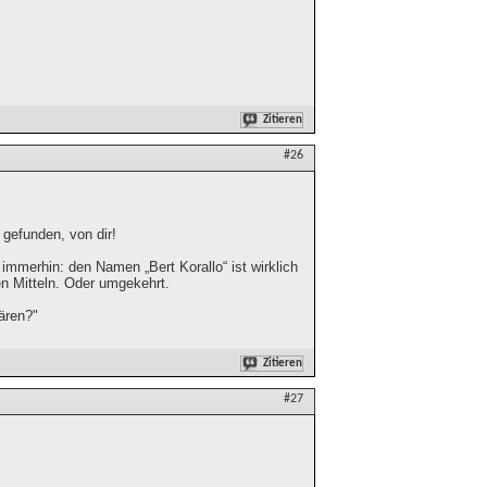
Zitieren
#26
 gefunden, von dir!
mmerhin: den Namen „Bert Korallo“ ist wirklich
en Mitteln. Oder umgekehrt.
ären?"
Zitieren
#27