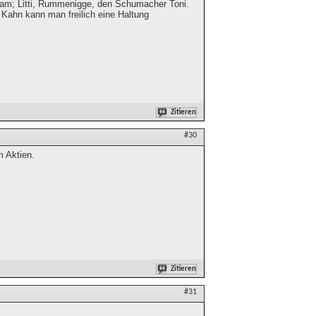
Team; Litti, Rummenigge, den Schumacher Toni.
 Kahn kann man freilich eine Haltung
Zitieren
#30
m Aktien.
Zitieren
#31