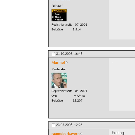
*glitzer*
Registriert seit
07. 2001
Beiträge
3.514
31.10.2003,
16:46
.
Murmel
Moderater
Registriert seit
04. 2001
Ort
Im Afrika
Beiträge
12.207
23.05.2008,
12:23
Freitag.
raumoberbayern