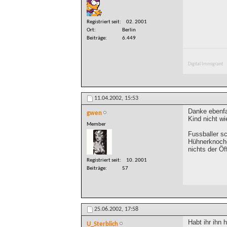
Registriert seit
02. 2001
Ort
Berlin
Beiträge
6.449
Digital Immigrant
11.04.2002,
15:53
Danke ebenfal
gwen
Kind nicht wi
Member
Fussballer s
Hühnerknoche
nichts der Öf
Registriert seit
10. 2001
Beiträge
57
25.06.2002,
17:58
Habt ihr ihn 
U_Sterblich