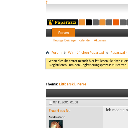
†
Forum
Heutige Beiträge
Kalender
Aktionen
Forum
Wir höflichen Paparazzi
Paparazzi 
Wenn dies Ihr erster Besuch hier ist, lesen Sie bitte zuer
'Registrieren', um den Registrierungsprozess zu starten.
Thema:
Littbarski, Pierre
07.11.2001,
01:38
Ich möchte bi
Frau H aus B
Moderatorin