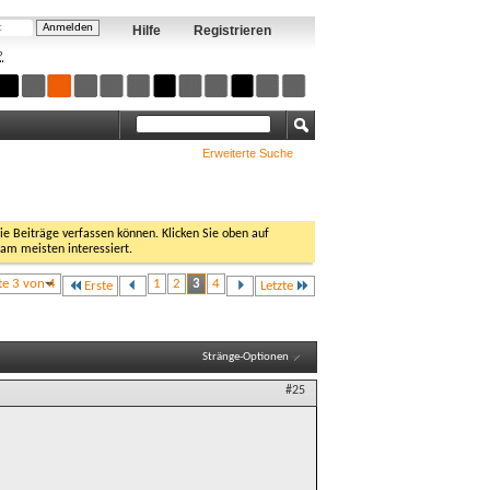
Hilfe
Registrieren
?
Erweiterte Suche
Sie Beiträge verfassen können. Klicken Sie oben auf
 am meisten interessiert.
te 3 von 4
1
2
3
4
Erste
Letzte
Stränge-Optionen
#25