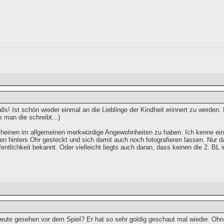
ls! Ist schön wieder einmal an die Lieblinge der Kindheit erinnert zu werden
e man die schreibt...)
cheinen im allgemeinen merkwürdige Angewohnheiten zu haben. Ich kenne eine
n hinters Ohr gesteckt und sich damit auch noch fotografieren lassen. Nur d
fentlichkeit bekannt. Oder vielleicht liegts auch daran, dass keinen die 2. BL in
heute gesehen vor dem Spiel? Er hat so sehr goldig geschaut mal wieder. Ohn