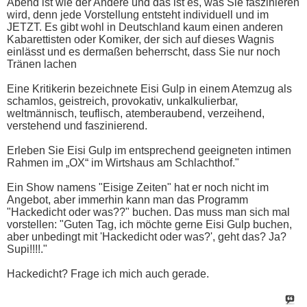
Abend ist wie der Andere und das ist es, was Sie faszinieren
wird, denn jede Vorstellung entsteht individuell und im
JETZT. Es gibt wohl in Deutschland kaum einen anderen
Kabarettisten oder Komiker, der sich auf dieses Wagnis
einlässt und es dermaßen beherrscht, dass Sie nur noch
Tränen lachen
Eine Kritikerin bezeichnete Eisi Gulp in einem Atemzug als
schamlos, geistreich, provokativ, unkalkulierbar,
weltmännisch, teuflisch, atemberaubend, verzeihend,
verstehend und faszinierend.
Erleben Sie Eisi Gulp im entsprechend geeigneten intimen
Rahmen im „OX“ im Wirtshaus am Schlachthof."
Ein Show namens "Eisige Zeiten" hat er noch nicht im
Angebot, aber immerhin kann man das Programm
"Hackedicht oder was??" buchen. Das muss man sich mal
vorstellen: "Guten Tag, ich möchte gerne Eisi Gulp buchen,
aber unbedingt mit 'Hackedicht oder was?', geht das? Ja?
Supi!!!!."
Hackedicht? Frage ich mich auch gerade.