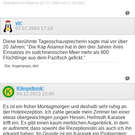
Geändert von Elpenor (07.07.2004 um
17:19
Uhr)
vir
:
07.07.2004
17:24
Diese berühmte Tagesschausprecherin sagte mal vor über
20 Jahren: "Die Kap Anamur hat in den drei Jahren ihres
Einsatzes im südchinesischen Meer mehr als 800
Flüchtlinge aus dem Pazifisch gefickt."
Die, hogenpops, die!
Klingeltonk
:
04.12.2013
15:00
Es ist ein früher Montagmorgen und deshalb sehr ruhig an
der Hotelrezeption. Ich zahle gerade mein Zimmer bei einer
etwas übergewichtigen jungen Hessin. Hellmuth Karasek
trifft ein. Es gibt einen kaum merklichen Augenblick, in dem
er aufnimmt, dass sowohl die Rezeptionistin als auch ich ihn
erkannt haben. Im Grunde ist ein Karasek ein Probierstein: