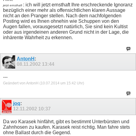
: ich will jetzt ernsthaft Ihre erschreckende Ignoranz
jetzt ernsthaft
bezüglich einer mehr als offensichtlichen klaren Aussage
nicht an den Pranger stellen. Nach dem nachfolgenden
Posting wird es Ihnen ohnehin wie Schuppen von den
Augen fallen, vorausgesetzt natürlich, Sie sind kein Kultist
oder aus irgendeinen anderen Grund nicht in der Lage, die
inhärente Wahrheit zu erkennen.
AntonH
:
08.11.2002
13:44
---
Geändert von AntonH (10.07.2014 um
15:42
Uhr)
joq
:
12.11.2002
10:37
Da wo Karasek hinfährt, gibt es bestimmt Unterbürsten und
Zahnhosen zu kaufen. Karasek reist richtig. Man fahre stets
ohne Ballast durch die Gegend.