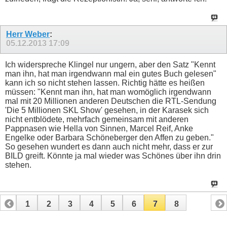
Herr Weber
:
05.12.2013
17:09
Ich widerspreche Klingel nur ungern, aber den Satz "Kennt
man ihn, hat man irgendwann mal ein gutes Buch gelesen"
kann ich so nicht stehen lassen. Richtig hätte es heißen
müssen: "Kennt man ihn, hat man womöglich irgendwann
mal mit 20 Millionen anderen Deutschen die RTL-Sendung
'Die 5 Millionen SKL Show' gesehen, in der Karasek sich
nicht entblödete, mehrfach gemeinsam mit anderen
Pappnasen wie Hella von Sinnen, Marcel Reif, Anke
Engelke oder Barbara Schöneberger den Affen zu geben."
So gesehen wundert es dann auch nicht mehr, dass er zur
BILD greift. Könnte ja mal wieder was Schönes über ihn drin
stehen.
1
2
3
4
5
6
7
8