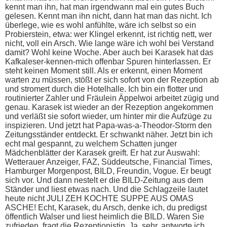
kennt man ihn, hat man irgendwann mal ein gutes Buch
gelesen. Kennt man ihn nicht, dann hat man das nicht. Ich
überlege, wie es wohl anfühlte, wäre ich selbst so ein
Probierstein, etwa: wer Klingel erkennt, ist richtig nett, wer
nicht, voll ein Arsch. Wie lange wäre ich wohl bei Verstand
damit? Wohl keine Woche. Aber auch bei Karasek hat das
Kafkaleser-kennen-mich offenbar Spuren hinterlassen. Er
steht keinen Moment still. Als er erkennt, einen Moment
warten zu müssen, stößt er sich sofort von der Rezeption ab
und stromert durch die Hotelhalle. Ich bin ein flotter und
routinierter Zahler und Fräulein Äppelwoi arbeitet zügig und
genau. Karasek ist wieder an der Rezeption angekommen
und verläßt sie sofort wieder, um hinter mir die Aufzüge zu
inspizieren. Und jetzt hat Papa-was-a-Theodor-Storm den
Zeitungsständer entdeckt. Er schwankt näher. Jetzt bin ich
echt mal gespannt, zu welchem Schatten junger
Mädchenblätter der Karasek greift. Er hat zur Auswahl:
Wetterauer Anzeiger, FAZ, Süddeutsche, Financial Times,
Hamburger Morgenpost, BILD, Freundin, Vogue. Er beugt
sich vor. Und dann nestelt er die BILD-Zeitung aus dem
Ständer und liest etwas nach. Und die Schlagzeile lautet
heute nicht JULI ZEH KOCHTE SUPPE AUS OMAS
ASCHE! Echt, Karasek, du Arsch, denke ich, du predigst
öffentlich Walser und liest heimlich die BILD. Waren Sie
zufrieden, fragt die Rezeptionistin. Ja, sehr, antworte ich.