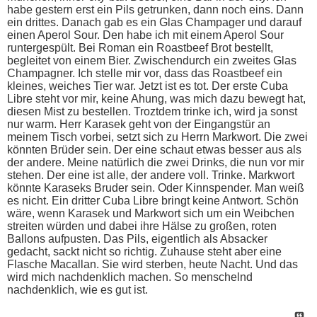
habe gestern erst ein Pils getrunken, dann noch eins. Dann
ein drittes. Danach gab es ein Glas Champager und darauf
einen Aperol Sour. Den habe ich mit einem Aperol Sour
runtergespült. Bei Roman ein Roastbeef Brot bestellt,
begleitet von einem Bier. Zwischendurch ein zweites Glas
Champagner. Ich stelle mir vor, dass das Roastbeef ein
kleines, weiches Tier war. Jetzt ist es tot. Der erste Cuba
Libre steht vor mir, keine Ahung, was mich dazu bewegt hat,
diesen Mist zu bestellen. Troztdem trinke ich, wird ja sonst
nur warm. Herr Karasek geht von der Eingangstür an
meinem Tisch vorbei, setzt sich zu Herrn Markwort. Die zwei
könnten Brüder sein. Der eine schaut etwas besser aus als
der andere. Meine natürlich die zwei Drinks, die nun vor mir
stehen. Der eine ist alle, der andere voll. Trinke. Markwort
könnte Karaseks Bruder sein. Oder Kinnspender. Man weiß
es nicht. Ein dritter Cuba Libre bringt keine Antwort. Schön
wäre, wenn Karasek und Markwort sich um ein Weibchen
streiten würden und dabei ihre Hälse zu großen, roten
Ballons aufpusten. Das Pils, eigentlich als Absacker
gedacht, sackt nicht so richtig. Zuhause steht aber eine
Flasche Macallan. Sie wird sterben, heute Nacht. Und das
wird mich nachdenklich machen. So menschelnd
nachdenklich, wie es gut ist.