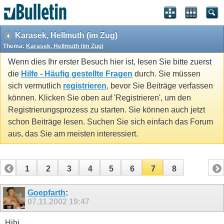
Karasek, Hellmuth (im Zug)
Thema:
Karasek, Hellmuth (im Zug)
Wenn dies Ihr erster Besuch hier ist, lesen Sie bitte zuerst
die
Hilfe - Häufig gestellte Fragen
durch. Sie müssen
sich vermutlich
registrieren
, bevor Sie Beiträge verfassen
können. Klicken Sie oben auf 'Registrieren', um den
Registrierungsprozess zu starten. Sie können auch jetzt
schon Beiträge lesen. Suchen Sie sich einfach das Forum
aus, das Sie am meisten interessiert.
1
2
3
4
5
6
7
8
Goepfarth
:
07.11.2002
19:47
Hihi.