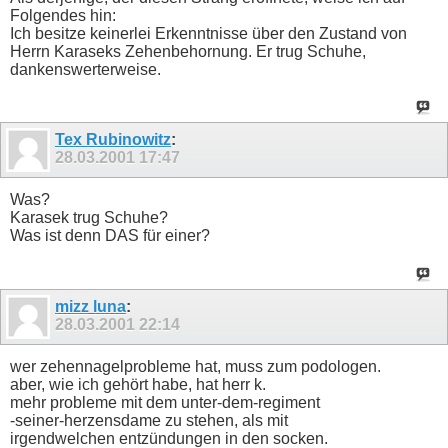
Folgendes hin:
Ich besitze keinerlei Erkenntnisse über den Zustand von
Herrn Karaseks Zehenbehornung. Er trug Schuhe,
dankenswerterweise.
Tex Rubinowitz
:
28.03.2001
17:47
Was?
Karasek trug Schuhe?
Was ist denn DAS für einer?
mizz luna
:
28.03.2001
22:14
wer zehennagelprobleme hat, muss zum podologen.
aber, wie ich gehört habe, hat herr k.
mehr probleme mit dem unter-dem-regiment
-seiner-herzensdame zu stehen, als mit
irgendwelchen entzündungen in den socken.