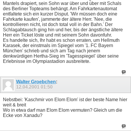
Mantels drapiert, sein Sohn war über und über mit Schals
des Berliner Topteams behängt. Am Fahrkartenautomat
entfaltete sich ein kurzer Disput. 'Wir müssen doch eine
Fahrkarte kaufen', jammerte der ältere Herr. 'Nee, die
kontrollieren nicht, ist doch total voll in der Bahn.' Der
Schlagabtausch ging hin und her, bis der ängstliche ältere
Herr ein Ticket löste und mit seinem Sohn davonfuhr.
Es handelte sich, Ihr habt es schon erraten, um Hellmuth
Karasek, der einstmals im Spiegel vom '1. FC Bayern
München' schrieb und sich am Tag nach jenem
denkwürdigen Hertha-Sieg im 'Tagesspiegel' über seine
Erlebnisse im Olympiastadion ausbreitete.
Walter Groebchen
:
12.04.2001
01:50
Nebstbei: 'Kaschmir von Elom Elom' ist der beste Name hier
weit & breit
Wo in etwa darf man Elom Elom vermuten? Gleich um die
Ecke von Xanadu?