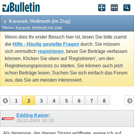
Karasek, Hellmuth (im Zug)
Thema:
Karasek, Hellmuth (im Zug)
Wenn dies Ihr erster Besuch hier ist, lesen Sie bitte zuerst
die
Hilfe - Häufig gestellte Fragen
durch. Sie müssen
sich vermutlich
registrieren
, bevor Sie Beiträge verfassen
können. Klicken Sie oben auf 'Registrieren', um den
Registrierungsprozess zu starten. Sie können auch jetzt
schon Beiträge lesen. Suchen Sie sich einfach das Forum
aus, das Sie am meisten interessiert.
1
2
3
4
5
6
7
8
Edding Kaiser
:
28.03.2001
16:28
Als derjenige, der diesen Strang eröffnete, weise ich auf