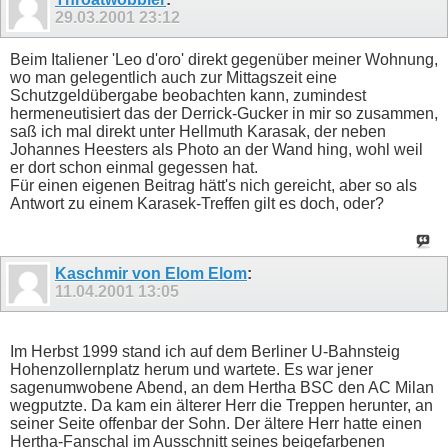
29.03.2001
23:12
Beim Italiener 'Leo d'oro' direkt gegenüber meiner Wohnung,
wo man gelegentlich auch zur Mittagszeit eine
Schutzgeldübergabe beobachten kann, zumindest
hermeneutisiert das der Derrick-Gucker in mir so zusammen,
saß ich mal direkt unter Hellmuth Karasak, der neben
Johannes Heesters als Photo an der Wand hing, wohl weil
er dort schon einmal gegessen hat.
Für einen eigenen Beitrag hätt's nich gereicht, aber so als
Antwort zu einem Karasek-Treffen gilt es doch, oder?
Kaschmir von Elom Elom
:
11.04.2001
13:05
Im Herbst 1999 stand ich auf dem Berliner U-Bahnsteig
Hohenzollernplatz herum und wartete. Es war jener
sagenumwobene Abend, an dem Hertha BSC den AC Milan
wegputzte. Da kam ein älterer Herr die Treppen herunter, an
seiner Seite offenbar der Sohn. Der ältere Herr hatte einen
Hertha-Fanschal im Ausschnitt seines beigefarbenen