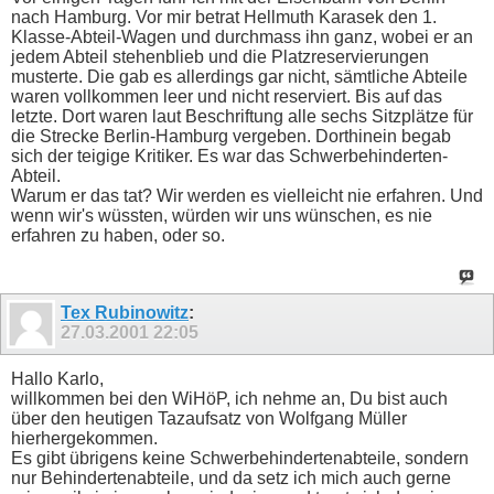
nach Hamburg. Vor mir betrat Hellmuth Karasek den 1.
Klasse-Abteil-Wagen und durchmass ihn ganz, wobei er an
jedem Abteil stehenblieb und die Platzreservierungen
musterte. Die gab es allerdings gar nicht, sämtliche Abteile
waren vollkommen leer und nicht reserviert. Bis auf das
letzte. Dort waren laut Beschriftung alle sechs Sitzplätze für
die Strecke Berlin-Hamburg vergeben. Dorthinein begab
sich der teigige Kritiker. Es war das Schwerbehinderten-
Abteil.
Warum er das tat? Wir werden es vielleicht nie erfahren. Und
wenn wir's wüssten, würden wir uns wünschen, es nie
erfahren zu haben, oder so.
Tex Rubinowitz
:
27.03.2001
22:05
Hallo Karlo,
willkommen bei den WiHöP, ich nehme an, Du bist auch
über den heutigen Tazaufsatz von Wolfgang Müller
hierhergekommen.
Es gibt übrigens keine Schwerbehindertenabteile, sondern
nur Behindertenabteile, und da setz ich mich auch gerne