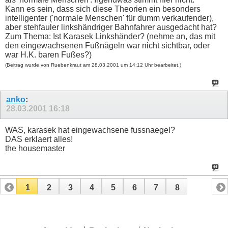
Kann es sein, dass sich diese Theorien ein besonders
intelligenter ('normale Menschen' für dumm verkaufender),
aber stehfauler linkshändriger Bahnfahrer ausgedacht hat?
Zum Thema: Ist Karasek Linkshänder? (nehme an, das mit
den eingewachsenen Fußnägeln war nicht sichtbar, oder
war H.K. baren Fußes?)
(Beitrag wurde von Ruebenkraut am 28.03.2001 um 14:12 Uhr bearbeitet.)
anko
:
28.03.2001
16:18
WAS, karasek hat eingewachsene fussnaegel?
DAS erklaert alles!
the housemaster
1
2
3
4
5
6
7
8