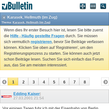
Karasek, Hellmuth (im Zug)
Thema:
Karasek, Hellmuth (im Zug)
Wenn dies Ihr erster Besuch hier ist, lesen Sie bitte zuerst
die
Hilfe - Häufig gestellte Fragen
durch. Sie müssen
sich vermutlich
registrieren
, bevor Sie Beiträge verfassen
können. Klicken Sie oben auf 'Registrieren', um den
Registrierungsprozess zu starten. Sie können auch jetzt
schon Beiträge lesen. Suchen Sie sich einfach das Forum
aus, das Sie am meisten interessiert.
1
2
3
4
5
6
7
8
Edding Kaiser
:
27.03.2001
21:54
Vor einigen Tagen fuhr ich mit der Eisenbahn von Berlin