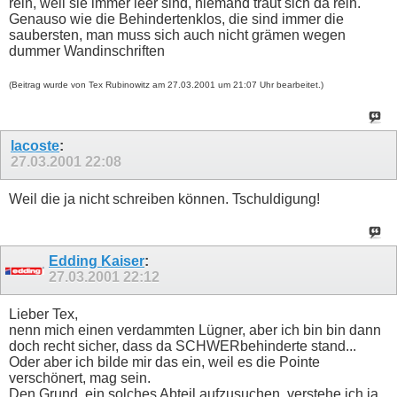
rein, weil sie immer leer sind, niemand traut sich da rein.
Genauso wie die Behindertenklos, die sind immer die
saubersten, man muss sich auch nicht grämen wegen
dummer Wandinschriften
(Beitrag wurde von Tex Rubinowitz am 27.03.2001 um 21:07 Uhr bearbeitet.)
lacoste
:
27.03.2001
22:08
Weil die ja nicht schreiben können. Tschuldigung!
Edding Kaiser
:
27.03.2001
22:12
Lieber Tex,
nenn mich einen verdammten Lügner, aber ich bin bin dann
doch recht sicher, dass da SCHWERbehinderte stand...
Oder aber ich bilde mir das ein, weil es die Pointe
verschönert, mag sein.
Den Grund, ein solches Abteil aufzusuchen, verstehe ich ja.