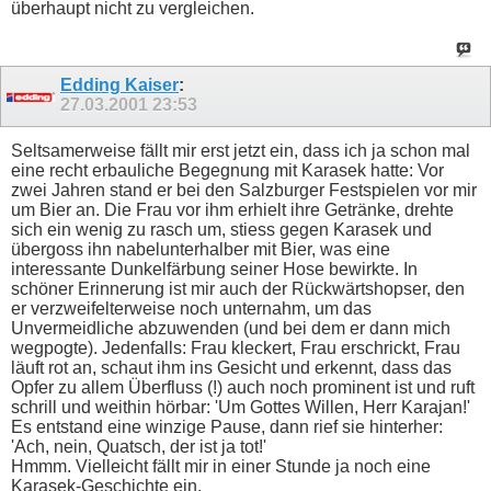
überhaupt nicht zu vergleichen.
Edding Kaiser
:
27.03.2001
23:53
Seltsamerweise fällt mir erst jetzt ein, dass ich ja schon mal
eine recht erbauliche Begegnung mit Karasek hatte: Vor
zwei Jahren stand er bei den Salzburger Festspielen vor mir
um Bier an. Die Frau vor ihm erhielt ihre Getränke, drehte
sich ein wenig zu rasch um, stiess gegen Karasek und
übergoss ihn nabelunterhalber mit Bier, was eine
interessante Dunkelfärbung seiner Hose bewirkte. In
schöner Erinnerung ist mir auch der Rückwärtshopser, den
er verzweifelterweise noch unternahm, um das
Unvermeidliche abzuwenden (und bei dem er dann mich
wegpogte). Jedenfalls: Frau kleckert, Frau erschrickt, Frau
läuft rot an, schaut ihm ins Gesicht und erkennt, dass das
Opfer zu allem Überfluss (!) auch noch prominent ist und ruft
schrill und weithin hörbar: 'Um Gottes Willen, Herr Karajan!'
Es entstand eine winzige Pause, dann rief sie hinterher:
'Ach, nein, Quatsch, der ist ja tot!'
Hmmm. Vielleicht fällt mir in einer Stunde ja noch eine
Karasek-Geschichte ein.