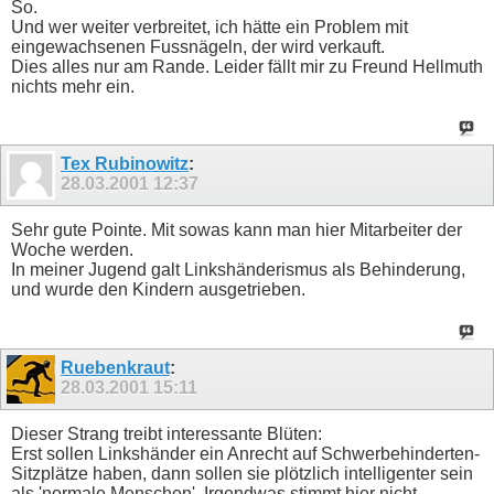
So.
Und wer weiter verbreitet, ich hätte ein Problem mit
eingewachsenen Fussnägeln, der wird verkauft.
Dies alles nur am Rande. Leider fällt mir zu Freund Hellmuth
nichts mehr ein.
Tex Rubinowitz
:
28.03.2001
12:37
Sehr gute Pointe. Mit sowas kann man hier Mitarbeiter der
Woche werden.
In meiner Jugend galt Linkshänderismus als Behinderung,
und wurde den Kindern ausgetrieben.
Ruebenkraut
:
28.03.2001
15:11
Dieser Strang treibt interessante Blüten:
Erst sollen Linkshänder ein Anrecht auf Schwerbehinderten-
Sitzplätze haben, dann sollen sie plötzlich intelligenter sein
als 'normale Menschen'. Irgendwas stimmt hier nicht.