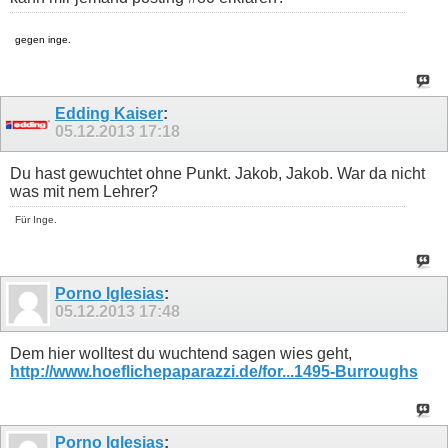
gegen inge.
Edding Kaiser
:
05.12.2013
17:18
Du hast gewuchtet ohne Punkt. Jakob, Jakob. War da nicht
was mit nem Lehrer?
Für Inge.
Porno Iglesias
:
05.12.2013
17:48
Dem hier wolltest du wuchtend sagen wies geht,
http://www.hoeflichepaparazzi.de/for...1495-Burroughs
Porno Iglesias
: