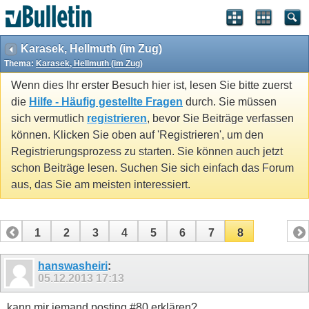
Karasek, Hellmuth (im Zug)
Thema:
Karasek, Hellmuth (im Zug)
Wenn dies Ihr erster Besuch hier ist, lesen Sie bitte zuerst
die
Hilfe - Häufig gestellte Fragen
durch. Sie müssen
sich vermutlich
registrieren
, bevor Sie Beiträge verfassen
können. Klicken Sie oben auf 'Registrieren', um den
Registrierungsprozess zu starten. Sie können auch jetzt
schon Beiträge lesen. Suchen Sie sich einfach das Forum
aus, das Sie am meisten interessiert.
1
2
3
4
5
6
7
8
hanswasheiri
:
05.12.2013
17:13
kann mir jemand posting #80 erklären?