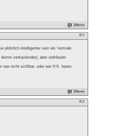
Zitieren
#11
 plötzlich intelligenter sein als 'normale
r dumm verkaufender), aber stehfauler
war nicht sichtbar, oder war H.K. baren
Zitieren
#12