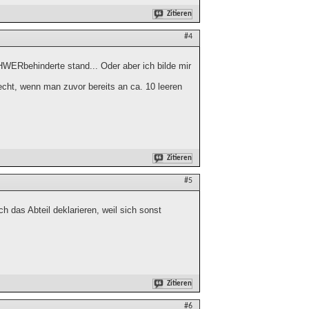
Zitieren
#4
WERbehinderte stand... Oder aber ich bilde mir
recht, wenn man zuvor bereits an ca. 10 leeren
Zitieren
#5
h das Abteil deklarieren, weil sich sonst
Zitieren
#6