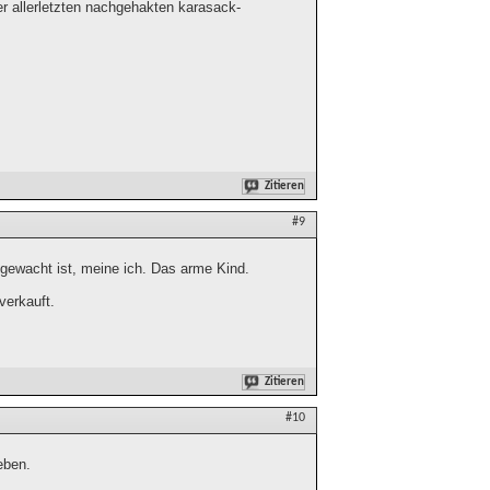
der allerletzten nachgehakten karasack-
Zitieren
#9
fgewacht ist, meine ich. Das arme Kind.
verkauft.
Zitieren
#10
eben.