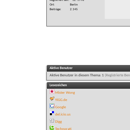
Registriert seit
12. 1998
Ort
Berlin
Beiträge
2.145
Aktive Benutzer
Aktive Benutzer in diesem Thema: 1
(Registrierte Ben
Lesezeichen
Mister Wong
YiGG.de
Google
del.icio.us
Digg
Technorati