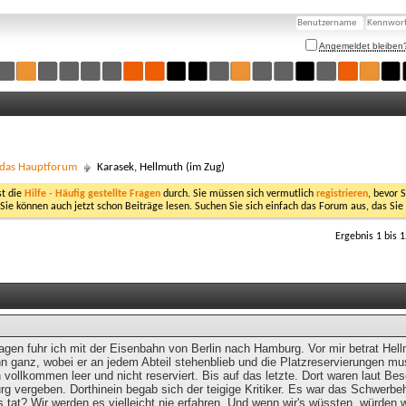
Angemeldet bleiben
- das Hauptforum
Karasek, Hellmuth (im Zug)
st die
Hilfe - Häufig gestellte Fragen
durch. Sie müssen sich vermutlich
registrieren
, bevor 
 Sie können auch jetzt schon Beiträge lesen. Suchen Sie sich einfach das Forum aus, das Sie
Ergebnis 1 bis 
Tagen fuhr ich mit der Eisenbahn von Berlin nach Hamburg. Vor mir betrat He
 ganz, wobei er an jedem Abteil stehenblieb und die Platzreservierungen must
 vollkommen leer und nicht reserviert. Bis auf das letzte. Dort waren laut Bes
g vergeben. Dorthinein begab sich der teigige Kritiker. Es war das Schwerbeh
 tat? Wir werden es vielleicht nie erfahren. Und wenn wir's wüssten, würden 