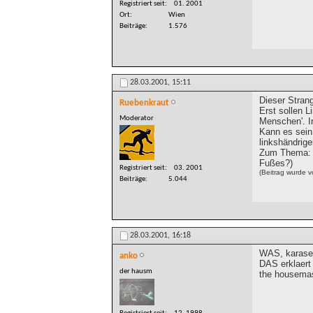
Registriert seit
01. 2001
Ort
Wien
Beiträge
1.576
28.03.2001,
15:11
Dieser Strang
Ruebenkraut
Erst sollen L
Moderator
Menschen'. I
Kann es sein,
linkshändrig
Zum Thema: I
Fußes?)
Registriert seit
03. 2001
(Beitrag wurde 
Beiträge
5.044
28.03.2001,
16:18
WAS, karase
anko
DAS erklaert 
der hausm
the housema