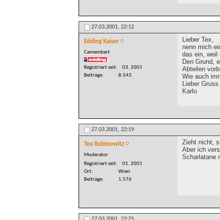
27.03.2001,
22:12
Lieber Tex,
Edding Kaiser
nenn mich ei
Camembert
das ein, weil
Den Grund, ei
Registriert seit
03. 2001
Abteilen vorb
Wie auch im
Beiträge
8.543
Lieber Gruss
Karlo
27.03.2001,
22:19
Zieht nicht, 
Tex Rubinowitz
Aber ich vers
Moderator
Scharlatane 
Registriert seit
01. 2001
Ort
Wien
Beiträge
1.576
27.03.2001,
22:25