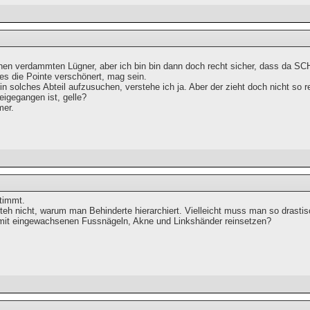
nen verdammten Lügner, aber ich bin bin dann doch recht sicher, dass da SCH
 es die Pointe verschönert, mag sein.
n solches Abteil aufzusuchen, verstehe ich ja. Aber der zieht doch nicht so 
eigegangen ist, gelle?
mer.
stimmt.
teh nicht, warum man Behinderte hierarchiert. Vielleicht muss man so drastisc
mit eingewachsenen Fussnägeln, Akne und Linkshänder reinsetzen?