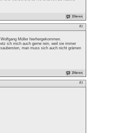
Zitieren
#2
n Wolfgang Müller hierhergekommen.
etz ich mich auch gerne rein, weil sie immer
ie saubersten, man muss sich auch nicht grämen
Zitieren
#3