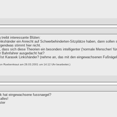
 treibt interessante Blüten:
inkshänder ein Anrecht auf Schwerbehinderten-Sitzplätze haben, dann sollen sie
rgendwas stimmt hier nicht.
 dass sich diese Theorien ein besonders intelligenter ('normale Menschen' fü
er Bahnfahrer ausgedacht hat?
st Karasek Linkshänder? (nehme an, das mit den eingewachsenen Fußnägeln 
von Ruebenkraut am 28.03.2001 um 14:12 Uhr bearbeitet.)
k hat eingewachsene fussnaegel?
alles!
ster