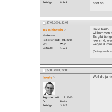
oder so.
Beiträge
8.543
27.03.2001,
22:05
Hallo Karlo,
Tex Rubinowitz
willkommen b
Moderator
Es gibt übrig
leer sind, n
Registriert seit
01. 2001
wegen dumme
Ort
Wien
Beiträge
1.576
(Beitrag wurde 
27.03.2001,
22:08
Weil die ja n
lacoste
Registriert seit
12. 2000
Ort
Berlin
Beiträge
3.267