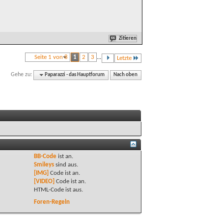
Zitieren
Seite 1 von 8
1
2
3
...
Letzte
Gehe zu:
Paparazzi - das Hauptforum
Nach oben
BB-Code
ist
an
.
Smileys
sind
aus
.
[IMG]
Code ist
an
.
[VIDEO]
Code ist
an
.
HTML-Code ist
aus
.
Foren-Regeln