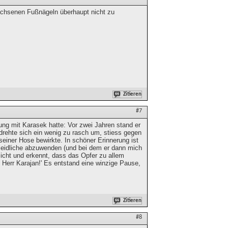
wachsenen Fußnägeln überhaupt nicht zu
Zitieren
#7
nung mit Karasek hatte: Vor zwei Jahren stand er
 drehte sich ein wenig zu rasch um, stiess gegen
seiner Hose bewirkte. In schöner Erinnerung ist
meidliche abzuwenden (und bei dem er dann mich
esicht und erkennt, dass das Opfer zu allem
n, Herr Karajan!' Es entstand eine winzige Pause,
Zitieren
#8