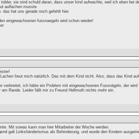
r tobler, sie sind schuld daran, dass unser kind aufwachte, weil ich eben bei 
aut auflachen musste.
o. das hat uns gerade noch gefehlt hier.
den eingewachsenen fussnaegeln wird schon wieder!
ter
ster!
Lachen freut mich natürlich. Das mit dem Kind nicht. Also, dass das Kind au
r verbreitet, ich hätte ein Problem mit eingewachsenen Fussnägeln, der wird 
r am Rande. Leider fällt mir zu Freund Hellmuth nichts mehr ein.
inte. Mit sowas kann man hier Mitarbeiter der Woche werden.
gend galt Linkshänderismus als Behinderung, und wurde den Kindern ausgetri