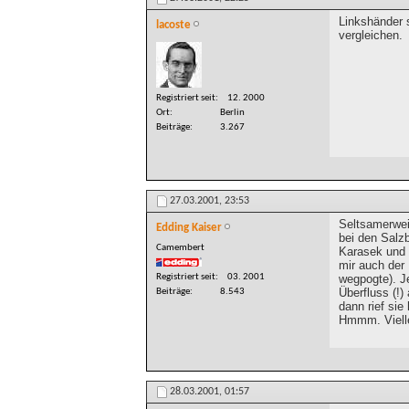
Linkshänder 
lacoste
vergleichen.
Registriert seit
12. 2000
Ort
Berlin
Beiträge
3.267
27.03.2001,
23:53
Seltsamerweis
Edding Kaiser
bei den Salzb
Camembert
Karasek und ü
mir auch der
Registriert seit
03. 2001
wegpogte). Je
Überfluss (!)
Beiträge
8.543
dann rief sie 
Hmmm. Viellei
28.03.2001,
01:57