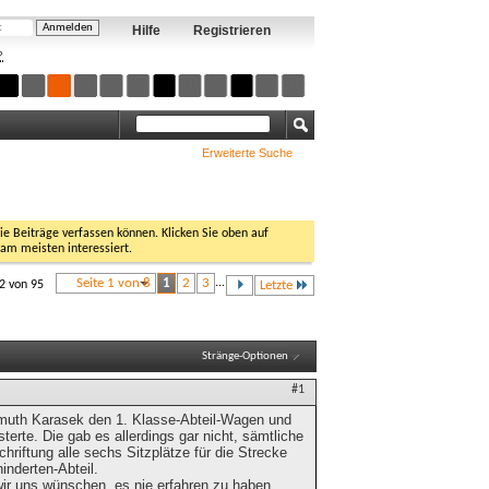
Hilfe
Registrieren
?
Erweiterte Suche
Sie Beiträge verfassen können. Klicken Sie oben auf
 am meisten interessiert.
Seite 1 von 8
1
2
3
...
12 von 95
Letzte
Stränge-Optionen
#1
llmuth Karasek den 1. Klasse-Abteil-Wagen und
erte. Die gab es allerdings gar nicht, sämtliche
chriftung alle sechs Sitzplätze für die Strecke
inderten-Abteil.
wir uns wünschen, es nie erfahren zu haben,