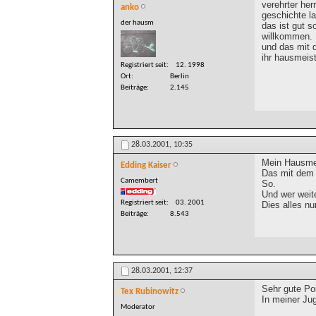
verehrter her
anko
geschichte l
der hausm
das ist gut s
willkommen.
und das mit 
ihr hausmeis
Registriert seit
12. 1998
Ort
Berlin
Beiträge
2.145
28.03.2001,
10:35
Mein Hausmei
Edding Kaiser
Das mit dem 
Camembert
So.
Und wer weite
Registriert seit
03. 2001
Dies alles nu
Beiträge
8.543
28.03.2001,
12:37
Sehr gute Po
Tex Rubinowitz
In meiner Ju
Moderator