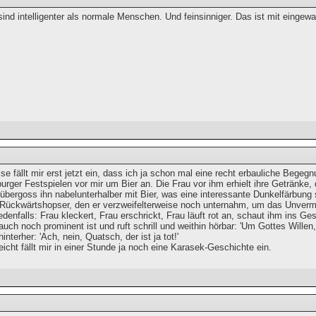
sind intelligenter als normale Menschen. Und feinsinniger. Das ist mit einge
e fällt mir erst jetzt ein, dass ich ja schon mal eine recht erbauliche Begeg
urger Festspielen vor mir um Bier an. Die Frau vor ihm erhielt ihre Getränke,
bergoss ihn nabelunterhalber mit Bier, was eine interessante Dunkelfärbung 
 Rückwärtshopser, den er verzweifelterweise noch unternahm, um das Unver
denfalls: Frau kleckert, Frau erschrickt, Frau läuft rot an, schaut ihm ins G
 auch noch prominent ist und ruft schrill und weithin hörbar: 'Um Gottes Wille
hinterher: 'Ach, nein, Quatsch, der ist ja tot!'
cht fällt mir in einer Stunde ja noch eine Karasek-Geschichte ein.