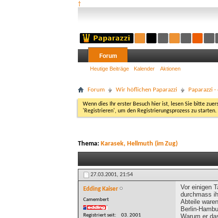
†
Forum
Heutige Beiträge
Kalender
Aktionen
Forum
Wir höflichen Paparazzi
Paparazzi 
Wenn dies Ihr erster Besuch hier ist, lesen Sie bitte zuer
'Registrieren', um den Registrierungsprozess zu starten.
Thema:
Karasek, Hellmuth (im Zug)
27.03.2001,
21:54
Vor einigen 
Edding Kaiser
durchmass ihn
Camembert
Abteile waren
Berlin-Hambur
Registriert seit
03. 2001
Warum er das