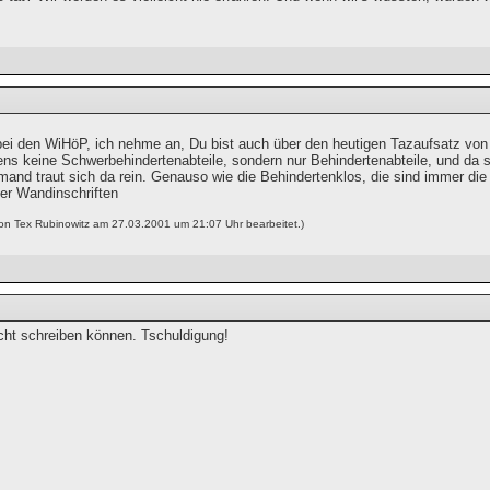
ei den WiHöP, ich nehme an, Du bist auch über den heutigen Tazaufsatz vo
ens keine Schwerbehindertenabteile, sondern nur Behindertenabteile, und da s
iemand traut sich da rein. Genauso wie die Behindertenklos, die sind immer d
r Wandinschriften
von Tex Rubinowitz am 27.03.2001 um 21:07 Uhr bearbeitet.)
icht schreiben können. Tschuldigung!