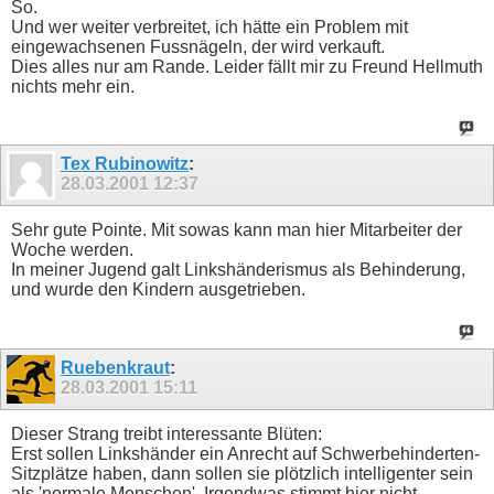
So.
Und wer weiter verbreitet, ich hätte ein Problem mit
eingewachsenen Fussnägeln, der wird verkauft.
Dies alles nur am Rande. Leider fällt mir zu Freund Hellmuth
nichts mehr ein.
Tex Rubinowitz
:
28.03.2001
12:37
Sehr gute Pointe. Mit sowas kann man hier Mitarbeiter der
Woche werden.
In meiner Jugend galt Linkshänderismus als Behinderung,
und wurde den Kindern ausgetrieben.
Ruebenkraut
:
28.03.2001
15:11
Dieser Strang treibt interessante Blüten:
Erst sollen Linkshänder ein Anrecht auf Schwerbehinderten-
Sitzplätze haben, dann sollen sie plötzlich intelligenter sein
als 'normale Menschen'. Irgendwas stimmt hier nicht.