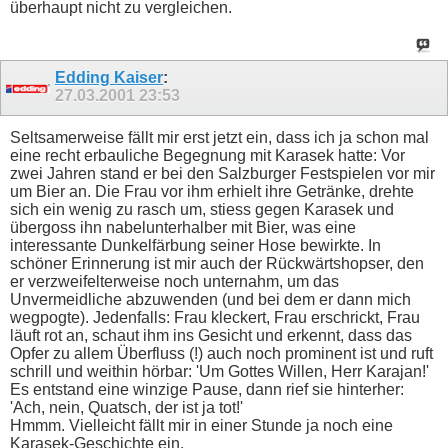
überhaupt nicht zu vergleichen.
Edding Kaiser
:
27.03.2001
23:53
Seltsamerweise fällt mir erst jetzt ein, dass ich ja schon mal
eine recht erbauliche Begegnung mit Karasek hatte: Vor
zwei Jahren stand er bei den Salzburger Festspielen vor mir
um Bier an. Die Frau vor ihm erhielt ihre Getränke, drehte
sich ein wenig zu rasch um, stiess gegen Karasek und
übergoss ihn nabelunterhalber mit Bier, was eine
interessante Dunkelfärbung seiner Hose bewirkte. In
schöner Erinnerung ist mir auch der Rückwärtshopser, den
er verzweifelterweise noch unternahm, um das
Unvermeidliche abzuwenden (und bei dem er dann mich
wegpogte). Jedenfalls: Frau kleckert, Frau erschrickt, Frau
läuft rot an, schaut ihm ins Gesicht und erkennt, dass das
Opfer zu allem Überfluss (!) auch noch prominent ist und ruft
schrill und weithin hörbar: 'Um Gottes Willen, Herr Karajan!'
Es entstand eine winzige Pause, dann rief sie hinterher:
'Ach, nein, Quatsch, der ist ja tot!'
Hmmm. Vielleicht fällt mir in einer Stunde ja noch eine
Karasek-Geschichte ein.