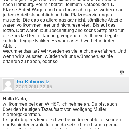
nach Hamburg. Vor mir betrat Hellmuth Karasek den 1.
Klasse-Abteil-Wagen und durchmass ihn ganz, wobei er an
jedem Abteil stehenblieb und die Platzreservierungen
musterte. Die gab es allerdings gar nicht, sämtliche Abteile
waren vollkommen leer und nicht reserviert. Bis auf das
letzte. Dort waren laut Beschriftung alle sechs Sitzplätze für
die Strecke Berlin-Hamburg vergeben. Dorthinein begab
sich der teigige Kritiker. Es war das Schwerbehinderten-
Abteil.
Warum er das tat? Wir werden es vielleicht nie erfahren. Und
wenn wir's wüssten, würden wir uns wünschen, es nie
erfahren zu haben, oder so.
Tex Rubinowitz
:
27.03.2001
22:05
Hallo Karlo,
willkommen bei den WiHöP, ich nehme an, Du bist auch
über den heutigen Tazaufsatz von Wolfgang Müller
hierhergekommen.
Es gibt übrigens keine Schwerbehindertenabteile, sondern
nur Behindertenabteile, und da setz ich mich auch gerne