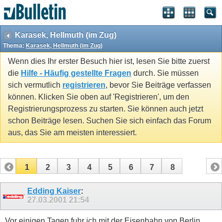
Karasek, Hellmuth (im Zug)
Thema:
Karasek, Hellmuth (im Zug)
Wenn dies Ihr erster Besuch hier ist, lesen Sie bitte zuerst
die
Hilfe - Häufig gestellte Fragen
durch. Sie müssen
sich vermutlich
registrieren
, bevor Sie Beiträge verfassen
können. Klicken Sie oben auf 'Registrieren', um den
Registrierungsprozess zu starten. Sie können auch jetzt
schon Beiträge lesen. Suchen Sie sich einfach das Forum
aus, das Sie am meisten interessiert.
1
2
3
4
5
6
7
8
Edding Kaiser
:
27.03.2001
21:54
Vor einigen Tagen fuhr ich mit der Eisenbahn von Berlin