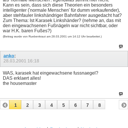
Kann es sein, dass sich diese Theorien ein besonders
intelligenter ('normale Menschen' für dumm verkaufender),
aber stehfauler linkshändriger Bahnfahrer ausgedacht hat?
Zum Thema: Ist Karasek Linkshänder? (nehme an, das mit
den eingewachsenen Fußnägeln war nicht sichtbar, oder
war H.K. baren Fußes?)
(Beitrag wurde von Ruebenkraut am 28.03.2001 um 14:12 Uhr bearbeitet.)
anko
:
28.03.2001
16:18
WAS, karasek hat eingewachsene fussnaegel?
DAS erklaert alles!
the housemaster
1
2
3
4
5
6
7
8