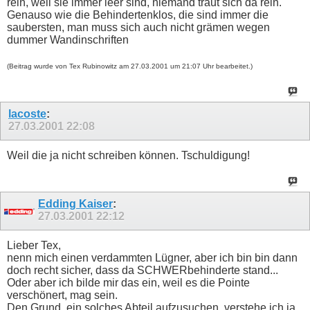
rein, weil sie immer leer sind, niemand traut sich da rein.
Genauso wie die Behindertenklos, die sind immer die
saubersten, man muss sich auch nicht grämen wegen
dummer Wandinschriften
(Beitrag wurde von Tex Rubinowitz am 27.03.2001 um 21:07 Uhr bearbeitet.)
lacoste
:
27.03.2001
22:08
Weil die ja nicht schreiben können. Tschuldigung!
Edding Kaiser
:
27.03.2001
22:12
Lieber Tex,
nenn mich einen verdammten Lügner, aber ich bin bin dann
doch recht sicher, dass da SCHWERbehinderte stand...
Oder aber ich bilde mir das ein, weil es die Pointe
verschönert, mag sein.
Den Grund, ein solches Abteil aufzusuchen, verstehe ich ja.