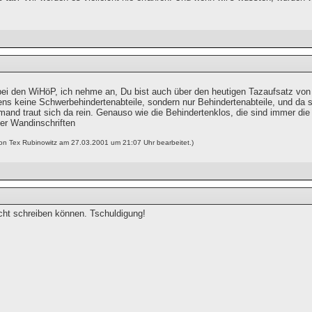
ei den WiHöP, ich nehme an, Du bist auch über den heutigen Tazaufsatz vo
ens keine Schwerbehindertenabteile, sondern nur Behindertenabteile, und da s
iemand traut sich da rein. Genauso wie die Behindertenklos, die sind immer d
r Wandinschriften
von Tex Rubinowitz am 27.03.2001 um 21:07 Uhr bearbeitet.)
icht schreiben können. Tschuldigung!