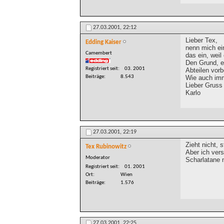
27.03.2001,
22:12
Lieber Tex,
Edding Kaiser
nenn mich ei
Camembert
das ein, weil
Den Grund, ei
Registriert seit
03. 2001
Abteilen vorb
Wie auch im
Beiträge
8.543
Lieber Gruss
Karlo
27.03.2001,
22:19
Zieht nicht, 
Tex Rubinowitz
Aber ich vers
Moderator
Scharlatane 
Registriert seit
01. 2001
Ort
Wien
Beiträge
1.576
27.03.2001,
22:25