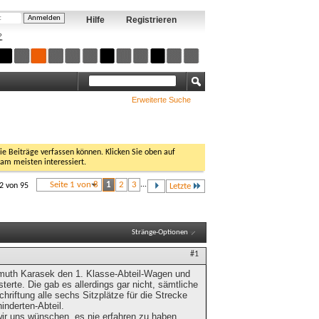
Hilfe
Registrieren
?
Erweiterte Suche
Sie Beiträge verfassen können. Klicken Sie oben auf
 am meisten interessiert.
Seite 1 von 8
1
2
3
...
12 von 95
Letzte
Stränge-Optionen
#1
llmuth Karasek den 1. Klasse-Abteil-Wagen und
erte. Die gab es allerdings gar nicht, sämtliche
chriftung alle sechs Sitzplätze für die Strecke
inderten-Abteil.
wir uns wünschen, es nie erfahren zu haben,