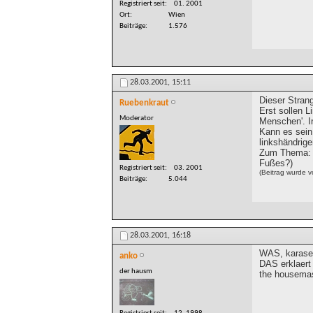
Registriert seit
01. 2001
Ort
Wien
Beiträge
1.576
28.03.2001,
15:11
Dieser Strang
Ruebenkraut
Erst sollen L
Moderator
Menschen'. I
Kann es sein,
linkshändrig
Zum Thema: I
Fußes?)
Registriert seit
03. 2001
(Beitrag wurde 
Beiträge
5.044
28.03.2001,
16:18
WAS, karase
anko
DAS erklaert 
der hausm
the housema