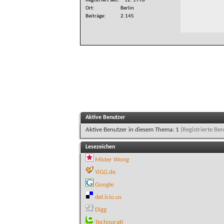
Registriert seit
12. 1998
Ort
Berlin
Beiträge
2.145
Aktive Benutzer
Aktive Benutzer in diesem Thema: 1
(Registrierte Ben
Lesezeichen
Mister Wong
YiGG.de
Google
del.icio.us
Digg
Technorati