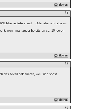
Zitieren
#4
WERbehinderte stand... Oder aber ich bilde mir
recht, wenn man zuvor bereits an ca. 10 leeren
Zitieren
#5
h das Abteil deklarieren, weil sich sonst
Zitieren
#6