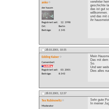
verehrter her
anko
geschichte l
der hausm
das ist gut s
willkommen.
und das mit 
ihr hausmeis
Registriert seit
12. 1998
Ort
Berlin
Beiträge
2.145
28.03.2001,
10:35
Mein Hausmei
Edding Kaiser
Das mit dem 
Camembert
So.
Und wer weite
Registriert seit
03. 2001
Dies alles nu
Beiträge
8.543
28.03.2001,
12:37
Sehr gute Po
Tex Rubinowitz
In meiner Ju
Moderator