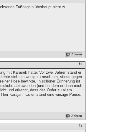
wachsenen Fußnägeln überhaupt nicht zu
Zitieren
#7
nung mit Karasek hatte: Vor zwei Jahren stand er
 drehte sich ein wenig zu rasch um, stiess gegen
seiner Hose bewirkte. In schöner Erinnerung ist
meidliche abzuwenden (und bei dem er dann mich
esicht und erkennt, dass das Opfer zu allem
n, Herr Karajan!' Es entstand eine winzige Pause,
Zitieren
#8