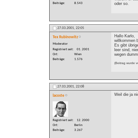
oder so.
Beiträge
8.543
27.03.2001,
22:05
Hallo Karlo,
Tex Rubinowitz
willkommen b
Moderator
Es gibt übrig
leer sind, n
Registriert seit
01. 2001
wegen dumme
Ort
Wien
Beiträge
1.576
(Beitrag wurde 
27.03.2001,
22:08
Weil die ja n
lacoste
Registriert seit
12. 2000
Ort
Berlin
Beiträge
3.267