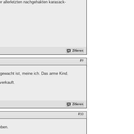
der allerletzten nachgehakten karasack-
Zitieren
#9
fgewacht ist, meine ich. Das arme Kind.
verkauft.
Zitieren
#10
eben.