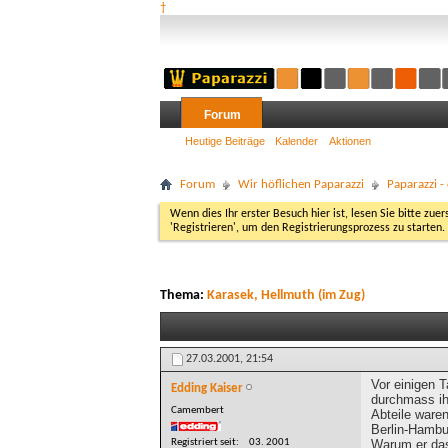
†
Forum
Heutige Beiträge
Kalender
Aktionen
Forum
Wir höflichen Paparazzi
Paparazzi 
Wenn dies Ihr erster Besuch hier ist, lesen Sie bitte zuer
'Registrieren', um den Registrierungsprozess zu starten.
Thema:
Karasek, Hellmuth (im Zug)
27.03.2001,
21:54
Vor einigen 
Edding Kaiser
durchmass ihn
Camembert
Abteile waren
Berlin-Hambur
Registriert seit
03. 2001
Warum er das