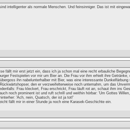
sind intelligenter als normale Menschen. Und feinsinniger. Das ist mit einge
e fällt mir erst jetzt ein, dass ich ja schon mal eine recht erbauliche Begeg
urger Festspielen vor mir um Bier an. Die Frau vor ihm erhielt ihre Getränke,
bergoss ihn nabelunterhalber mit Bier, was eine interessante Dunkelfärbung 
 Rückwärtshopser, den er verzweifelterweise noch unternahm, um das Unver
denfalls: Frau kleckert, Frau erschrickt, Frau läuft rot an, schaut ihm ins G
 auch noch prominent ist und ruft schrill und weithin hörbar: 'Um Gottes Wille
hinterher: 'Ach, nein, Quatsch, der ist ja tot!'
cht fällt mir in einer Stunde ja noch eine Karasek-Geschichte ein.