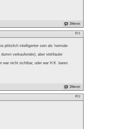
Zitieren
#11
 plötzlich intelligenter sein als 'normale
r dumm verkaufender), aber stehfauler
war nicht sichtbar, oder war H.K. baren
Zitieren
#12