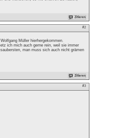
Zitieren
#2
n Wolfgang Müller hierhergekommen.
etz ich mich auch gerne rein, weil sie immer
ie saubersten, man muss sich auch nicht grämen
Zitieren
#3