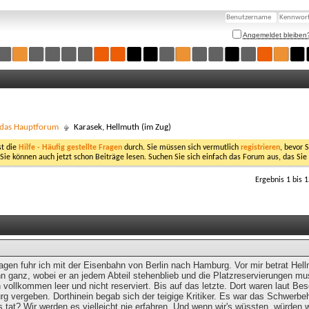
Angemeldet bleiben
- das Hauptforum
Karasek, Hellmuth (im Zug)
st die
Hilfe - Häufig gestellte Fragen
durch. Sie müssen sich vermutlich
registrieren
, bevor 
 Sie können auch jetzt schon Beiträge lesen. Suchen Sie sich einfach das Forum aus, das Sie
Ergebnis 1 bis 
Tagen fuhr ich mit der Eisenbahn von Berlin nach Hamburg. Vor mir betrat He
 ganz, wobei er an jedem Abteil stehenblieb und die Platzreservierungen must
 vollkommen leer und nicht reserviert. Bis auf das letzte. Dort waren laut Bes
g vergeben. Dorthinein begab sich der teigige Kritiker. Es war das Schwerbeh
 tat? Wir werden es vielleicht nie erfahren. Und wenn wir's wüssten, würden 