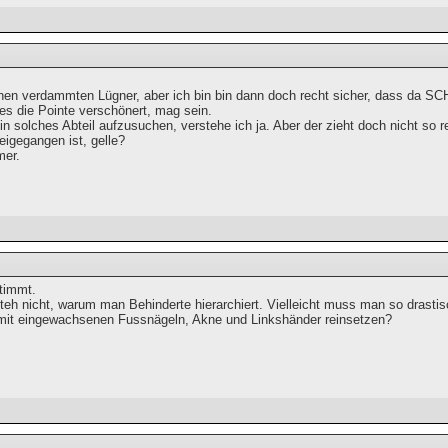
nen verdammten Lügner, aber ich bin bin dann doch recht sicher, dass da SCH
 es die Pointe verschönert, mag sein.
n solches Abteil aufzusuchen, verstehe ich ja. Aber der zieht doch nicht so 
eigegangen ist, gelle?
mer.
stimmt.
teh nicht, warum man Behinderte hierarchiert. Vielleicht muss man so drastisc
mit eingewachsenen Fussnägeln, Akne und Linkshänder reinsetzen?