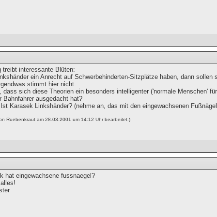
 treibt interessante Blüten:
inkshänder ein Anrecht auf Schwerbehinderten-Sitzplätze haben, dann sollen sie
rgendwas stimmt hier nicht.
 dass sich diese Theorien ein besonders intelligenter ('normale Menschen' fü
er Bahnfahrer ausgedacht hat?
st Karasek Linkshänder? (nehme an, das mit den eingewachsenen Fußnägeln 
von Ruebenkraut am 28.03.2001 um 14:12 Uhr bearbeitet.)
k hat eingewachsene fussnaegel?
alles!
ster