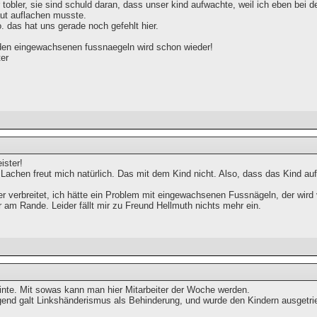
r tobler, sie sind schuld daran, dass unser kind aufwachte, weil ich eben bei 
aut auflachen musste.
o. das hat uns gerade noch gefehlt hier.
den eingewachsenen fussnaegeln wird schon wieder!
ter
ster!
Lachen freut mich natürlich. Das mit dem Kind nicht. Also, dass das Kind au
r verbreitet, ich hätte ein Problem mit eingewachsenen Fussnägeln, der wird 
r am Rande. Leider fällt mir zu Freund Hellmuth nichts mehr ein.
inte. Mit sowas kann man hier Mitarbeiter der Woche werden.
gend galt Linkshänderismus als Behinderung, und wurde den Kindern ausgetri