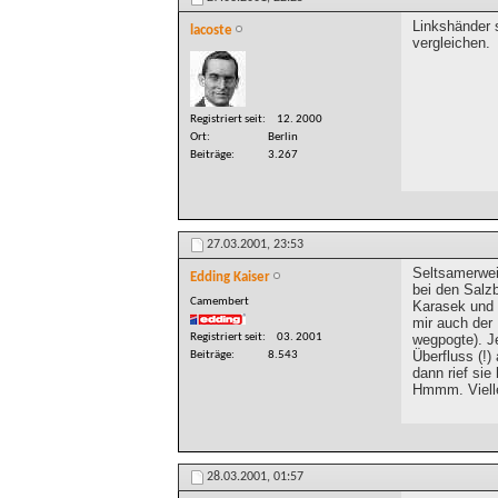
Linkshänder 
lacoste
vergleichen.
Registriert seit
12. 2000
Ort
Berlin
Beiträge
3.267
27.03.2001,
23:53
Seltsamerweis
Edding Kaiser
bei den Salzb
Camembert
Karasek und ü
mir auch der
Registriert seit
03. 2001
wegpogte). Je
Überfluss (!)
Beiträge
8.543
dann rief sie 
Hmmm. Viellei
28.03.2001,
01:57