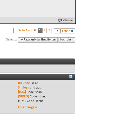
Zitieren
Seite 1 von 8
1
2
3
...
Letzte
Gehe zu:
Paparazzi - das Hauptforum
Nach oben
BB-Code
ist
an
.
Smileys
sind
aus
.
[IMG]
Code ist
an
.
[VIDEO]
Code ist
an
.
HTML-Code ist
aus
.
Foren-Regeln