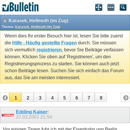
Karasek, Hellmuth (im Zug)
Thema:
Karasek, Hellmuth (im Zug)
Wenn dies Ihr erster Besuch hier ist, lesen Sie bitte zuerst
die
Hilfe - Häufig gestellte Fragen
durch. Sie müssen
sich vermutlich
registrieren
, bevor Sie Beiträge verfassen
können. Klicken Sie oben auf 'Registrieren', um den
Registrierungsprozess zu starten. Sie können auch jetzt
schon Beiträge lesen. Suchen Sie sich einfach das Forum
aus, das Sie am meisten interessiert.
1
2
3
4
5
6
7
8
Edding Kaiser
:
27.03.2001
21:54
Vor einigen Tagen fuhr ich mit der Eisenbahn von Berlin