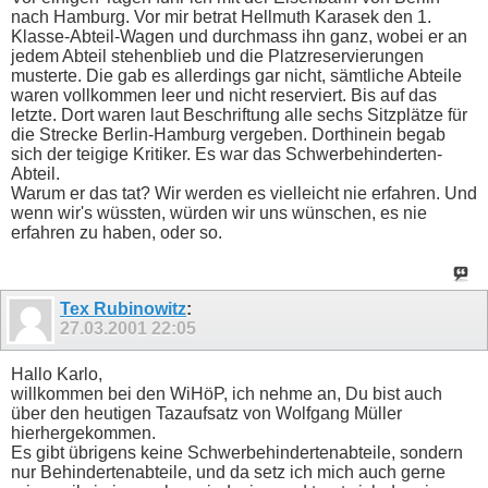
nach Hamburg. Vor mir betrat Hellmuth Karasek den 1.
Klasse-Abteil-Wagen und durchmass ihn ganz, wobei er an
jedem Abteil stehenblieb und die Platzreservierungen
musterte. Die gab es allerdings gar nicht, sämtliche Abteile
waren vollkommen leer und nicht reserviert. Bis auf das
letzte. Dort waren laut Beschriftung alle sechs Sitzplätze für
die Strecke Berlin-Hamburg vergeben. Dorthinein begab
sich der teigige Kritiker. Es war das Schwerbehinderten-
Abteil.
Warum er das tat? Wir werden es vielleicht nie erfahren. Und
wenn wir's wüssten, würden wir uns wünschen, es nie
erfahren zu haben, oder so.
Tex Rubinowitz
:
27.03.2001
22:05
Hallo Karlo,
willkommen bei den WiHöP, ich nehme an, Du bist auch
über den heutigen Tazaufsatz von Wolfgang Müller
hierhergekommen.
Es gibt übrigens keine Schwerbehindertenabteile, sondern
nur Behindertenabteile, und da setz ich mich auch gerne