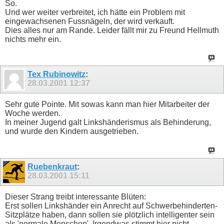
So.
Und wer weiter verbreitet, ich hätte ein Problem mit
eingewachsenen Fussnägeln, der wird verkauft.
Dies alles nur am Rande. Leider fällt mir zu Freund Hellmuth
nichts mehr ein.
Tex Rubinowitz
:
28.03.2001
12:37
Sehr gute Pointe. Mit sowas kann man hier Mitarbeiter der
Woche werden.
In meiner Jugend galt Linkshänderismus als Behinderung,
und wurde den Kindern ausgetrieben.
Ruebenkraut
:
28.03.2001
15:11
Dieser Strang treibt interessante Blüten:
Erst sollen Linkshänder ein Anrecht auf Schwerbehinderten-
Sitzplätze haben, dann sollen sie plötzlich intelligenter sein
als 'normale Menschen'. Irgendwas stimmt hier nicht.