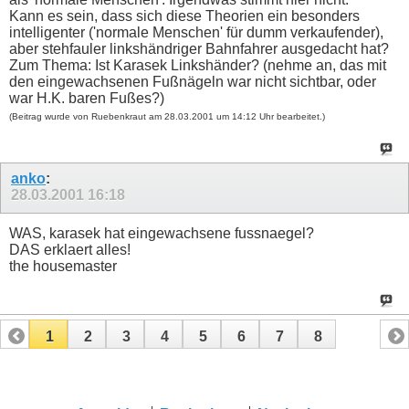
Kann es sein, dass sich diese Theorien ein besonders
intelligenter ('normale Menschen' für dumm verkaufender),
aber stehfauler linkshändriger Bahnfahrer ausgedacht hat?
Zum Thema: Ist Karasek Linkshänder? (nehme an, das mit
den eingewachsenen Fußnägeln war nicht sichtbar, oder
war H.K. baren Fußes?)
(Beitrag wurde von Ruebenkraut am 28.03.2001 um 14:12 Uhr bearbeitet.)
anko
:
28.03.2001
16:18
WAS, karasek hat eingewachsene fussnaegel?
DAS erklaert alles!
the housemaster
1
2
3
4
5
6
7
8