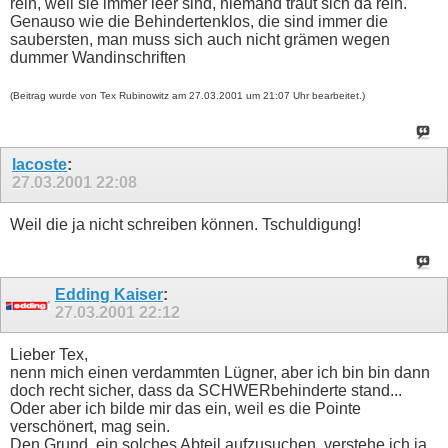
rein, weil sie immer leer sind, niemand traut sich da rein.
Genauso wie die Behindertenklos, die sind immer die
saubersten, man muss sich auch nicht grämen wegen
dummer Wandinschriften
(Beitrag wurde von Tex Rubinowitz am 27.03.2001 um 21:07 Uhr bearbeitet.)
lacoste
:
27.03.2001
22:08
Weil die ja nicht schreiben können. Tschuldigung!
Edding Kaiser
:
27.03.2001
22:12
Lieber Tex,
nenn mich einen verdammten Lügner, aber ich bin bin dann
doch recht sicher, dass da SCHWERbehinderte stand...
Oder aber ich bilde mir das ein, weil es die Pointe
verschönert, mag sein.
Den Grund, ein solches Abteil aufzusuchen, verstehe ich ja.