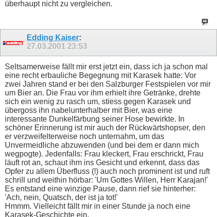
überhaupt nicht zu vergleichen.
Edding Kaiser
:
27.03.2001
23:53
Seltsamerweise fällt mir erst jetzt ein, dass ich ja schon mal
eine recht erbauliche Begegnung mit Karasek hatte: Vor
zwei Jahren stand er bei den Salzburger Festspielen vor mir
um Bier an. Die Frau vor ihm erhielt ihre Getränke, drehte
sich ein wenig zu rasch um, stiess gegen Karasek und
übergoss ihn nabelunterhalber mit Bier, was eine
interessante Dunkelfärbung seiner Hose bewirkte. In
schöner Erinnerung ist mir auch der Rückwärtshopser, den
er verzweifelterweise noch unternahm, um das
Unvermeidliche abzuwenden (und bei dem er dann mich
wegpogte). Jedenfalls: Frau kleckert, Frau erschrickt, Frau
läuft rot an, schaut ihm ins Gesicht und erkennt, dass das
Opfer zu allem Überfluss (!) auch noch prominent ist und ruft
schrill und weithin hörbar: 'Um Gottes Willen, Herr Karajan!'
Es entstand eine winzige Pause, dann rief sie hinterher:
'Ach, nein, Quatsch, der ist ja tot!'
Hmmm. Vielleicht fällt mir in einer Stunde ja noch eine
Karasek-Geschichte ein.