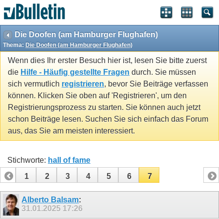
Die Doofen (am Hamburger Flughafen)
Thema:
Die Doofen (am Hamburger Flughafen)
Wenn dies Ihr erster Besuch hier ist, lesen Sie bitte zuerst
die
Hilfe - Häufig gestellte Fragen
durch. Sie müssen
sich vermutlich
registrieren
, bevor Sie Beiträge verfassen
können. Klicken Sie oben auf 'Registrieren', um den
Registrierungsprozess zu starten. Sie können auch jetzt
schon Beiträge lesen. Suchen Sie sich einfach das Forum
aus, das Sie am meisten interessiert.
Stichworte:
hall of fame
1
2
3
4
5
6
7
Alberto Balsam
:
31.01.2025
17:26