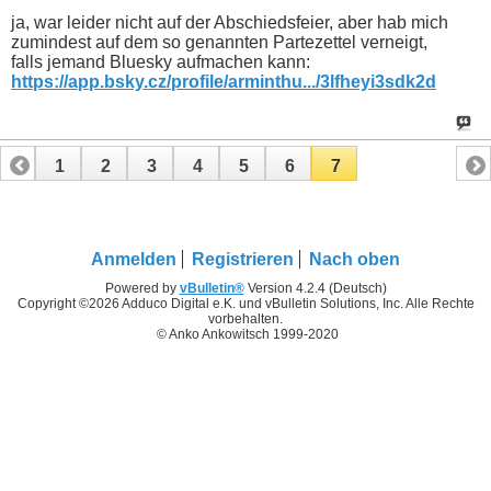
ja, war leider nicht auf der Abschiedsfeier, aber hab mich
zumindest auf dem so genannten Partezettel verneigt,
falls jemand Bluesky aufmachen kann:
https://app.bsky.cz/profile/arminthu.../3lfheyi3sdk2d
1
2
3
4
5
6
7
Anmelden
Registrieren
Nach oben
Powered by
vBulletin®
Version 4.2.4 (Deutsch)
Copyright ©2026 Adduco Digital e.K. und vBulletin Solutions, Inc. Alle Rechte
vorbehalten.
© Anko Ankowitsch 1999-2020