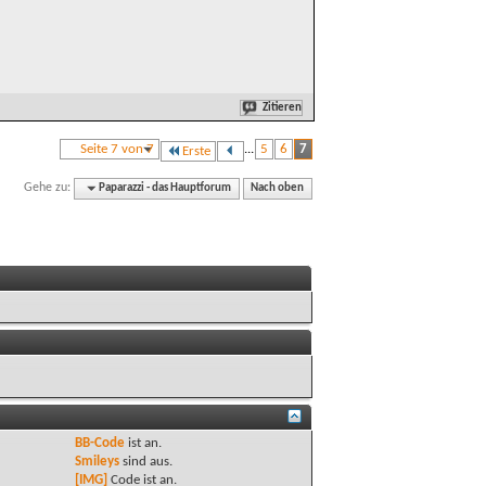
Zitieren
Seite 7 von 7
...
5
6
7
Erste
Gehe zu:
Paparazzi - das Hauptforum
Nach oben
BB-Code
ist
an
.
Smileys
sind
aus
.
[IMG]
Code ist
an
.