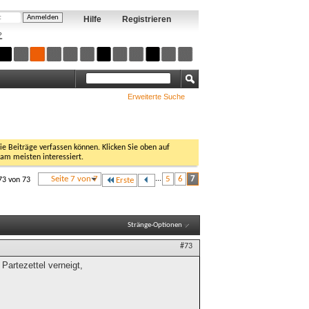
Hilfe
Registrieren
?
Erweiterte Suche
Sie Beiträge verfassen können. Klicken Sie oben auf
 am meisten interessiert.
Seite 7 von 7
...
5
6
7
73 von 73
Erste
Stränge-Optionen
#73
Partezettel verneigt,