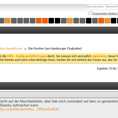
Angemeldet bleiben
- das Hauptforum
Die Doofen (am Hamburger Flughafen)
st die
Hilfe - Häufig gestellte Fragen
durch. Sie müssen sich vermutlich
registrieren
, bevor 
 Sie können auch jetzt schon Beiträge lesen. Suchen Sie sich einfach das Forum aus, das Sie
Ergebnis 73 bis 
r nicht auf der Abschiedsfeier, aber hab mich zumindest auf dem so genannten 
 Bluesky aufmachen kann:
sky.cz/profile/arminthu.../3lfheyi3sdk2d