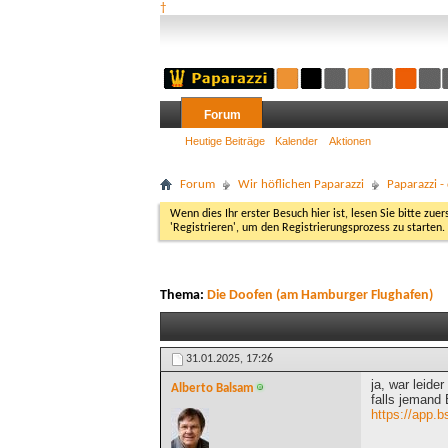
†
Forum
Heutige Beiträge
Kalender
Aktionen
Forum
Wir höflichen Paparazzi
Paparazzi 
Wenn dies Ihr erster Besuch hier ist, lesen Sie bitte zuer
'Registrieren', um den Registrierungsprozess zu starten.
Thema:
Die Doofen (am Hamburger Flughafen)
31.01.2025,
17:26
ja, war leide
Alberto Balsam
falls jemand
https://app.b