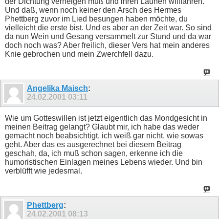
der Dichtung verneigen muß und ihren Launen willfahren.
Und daß, wenn noch keiner den Arsch des Hermes
Phettberg zuvor im Lied besungen haben möchte, du
vielleicht die erste bist. Und es aber an der Zeit war. So sind
da nun Wein und Gesang versammelt zur Stund und da war
doch noch was? Aber freilich, dieser Vers hat mein anderes
Knie gebrochen und mein Zwerchfell dazu.
Angelika Maisch
:
24.02.2001
03:11
Wie um Gotteswillen ist jetzt eigentlich das Mondgesicht in
meinen Beitrag gelangt? Glaubt mir, ich habe das weder
gemacht noch beabsichtigt, ich weiß gar nicht, wie sowas
geht. Aber das es ausgerechnet bei diesem Beitrag
geschah, da, ich muß schon sagen, erkenne ich die
humoristischen Einlagen meines Lebens wieder. Und bin
verblüfft wie jedesmal.
Phettberg
:
24.02.2001
08:13