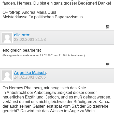
fanden. Hermes, Du bist ein ganz grosser Begegner! Danke!
------------------
OProfPap. Andrea Maria Dusl
Meisterklasse für politischen Paparazzismus
elle otto
:
23.02.2001
21:58
erfolgreich bearbeitet
(Beitrag wurde von elle otto am 23.02.2001 um 21:26 Uhr bearbeitet.)
Angelika Maisch
:
24.02.2001
02:05
Oh Hermes Phettberg, mir beugt sich das Knie
in Anbetracht der Anbetungswürdigkeit dieser deiner
neuerlichen Erzählung. Jedoch, und es muß gefragt werden,
verfährst du mit uns nicht gleichwie der Bräutigam zu Kanaa,
der auch seinen Gästen erst spät vom Saft der Spitzenrebe
gereicht? Da wird mir das Wasser im Auge zu Wein.