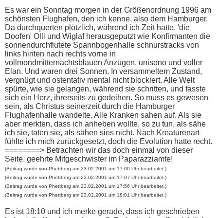
Es war ein Sonntag morgen in der Größenordnung 1996 am
schönsten Flughafen, den ich kenne, also dem Hamburger.
Da durchquerten plötzlich, während ich Zeit hatte, 'die
Doofen' Olli und Wiglaf herausgeputzt wie Konfirmanten die
sonnendurchflutete Spannbogenhalle schnurstracks von
links hinten nach rechts vorne in
vollmondmitternachtsblauen Anzügen, unisono und voller
Elan. Und waren drei Sonnen. In versammeltem Zustand,
vergnügt und ostentativ mental nicht blockiert. Alle Welt
spürte, wie sie gelangen, während sie schritten, und fasste
sich ein Herz, ihrerseits zu gedeihen. So muss es gewesen
sein, als Christus seinerzeit durch die Hamburger
Flughafenhalle wandelte. Alle Kranken sahen auf. Als sie
aber merkten, dass ich anheben wollte, so zu tun, als sähe
ich sie, taten sie, als sähen sies nicht. Nach Kreaturenart
fühlte ich mich zurückgesetzt, doch die Evolution hatte recht.
========> Betrachten wir das doch einmal von dieser
Seite, geehrte Mitgeschwister im Paparazziamte!
(Beitrag wurde von Phettberg am 23.02.2001 um 17:00 Uhr bearbeitet.)
(Beitrag wurde von Phettberg am 23.02.2001 um 17:07 Uhr bearbeitet.)
(Beitrag wurde von Phettberg am 23.02.2001 um 17:56 Uhr bearbeitet.)
(Beitrag wurde von Phettberg am 23.02.2001 um 18:01 Uhr bearbeitet.)
Es ist 18:10 und ich merke gerade, dass ich geschrieben