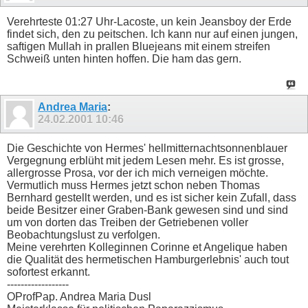
Verehrteste 01:27 Uhr-Lacoste, un kein Jeansboy der Erde
findet sich, den zu peitschen. Ich kann nur auf einen jungen,
saftigen Mullah in prallen Bluejeans mit einem streifen
Schweiß unten hinten hoffen. Die ham das gern.
Andrea Maria
:
24.02.2001
10:46
Die Geschichte von Hermes' hellmitternachtsonnenblauer
Vergegnung erblüht mit jedem Lesen mehr. Es ist grosse,
allergrosse Prosa, vor der ich mich verneigen möchte.
Vermutlich muss Hermes jetzt schon neben Thomas
Bernhard gestellt werden, und es ist sicher kein Zufall, dass
beide Besitzer einer Graben-Bank gewesen sind und sind
um von dorten das Treiben der Getriebenen voller
Beobachtungslust zu verfolgen.
Meine verehrten Kolleginnen Corinne et Angelique haben
die Qualität des hermetischen Hamburgerlebnis' auch tout
sofortest erkannt.
------------------
OProfPap. Andrea Maria Dusl