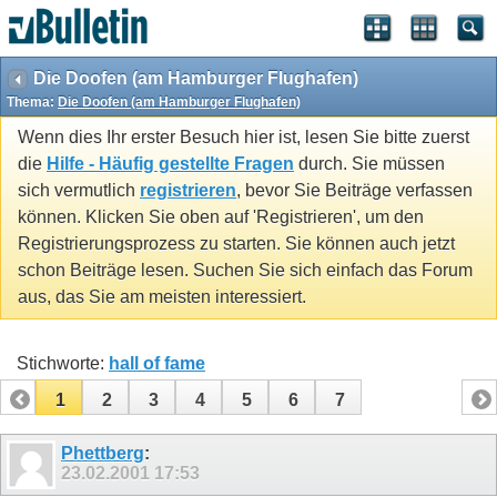
Die Doofen (am Hamburger Flughafen)
Thema:
Die Doofen (am Hamburger Flughafen)
Wenn dies Ihr erster Besuch hier ist, lesen Sie bitte zuerst
die
Hilfe - Häufig gestellte Fragen
durch. Sie müssen
sich vermutlich
registrieren
, bevor Sie Beiträge verfassen
können. Klicken Sie oben auf 'Registrieren', um den
Registrierungsprozess zu starten. Sie können auch jetzt
schon Beiträge lesen. Suchen Sie sich einfach das Forum
aus, das Sie am meisten interessiert.
Stichworte:
hall of fame
1
2
3
4
5
6
7
Phettberg
:
23.02.2001
17:53