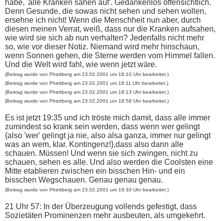
habe, 'alle Kranken sahen auf'. Gedankenlos offensichtlich.
Denn Gesunde, die sowas nicht sehen und sehen wollen,
ersehne ich nicht! Wenn die Menschheit nun aber, durch
diesen meinen Verrat, weiß, dass nur die Kranken aufsahen,
wie wird sie sich ab nun verhalten? Jedenfalls nicht mehr
so, wie vor dieser Notiz. Niemand wird mehr hinschaun,
wenn Sonnen gehen, die Sterne werden vom Himmel fallen.
Und die Welt wird fahl, wie wenn jetzt wäre.
(Beitrag wurde von Phettberg am 23.02.2001 um 18:10 Uhr bearbeitet.)
(Beitrag wurde von Phettberg am 23.02.2001 um 18:11 Uhr bearbeitet.)
(Beitrag wurde von Phettberg am 23.02.2001 um 18:13 Uhr bearbeitet.)
(Beitrag wurde von Phettberg am 23.02.2001 um 18:58 Uhr bearbeitet.)
Es ist jetzt 19:35 und ich tröste mich damit, dass alle immer
zumindest so krank sein werden, dass wenn wer gelingt
{also 'wer' gelingt ja nie, also alsa ganza, immer nur gelingt
was an wem, klar. Kontingenz!},dass also dann alle
schauen. Müssen! Und wenn sie sich zwingen, nicht zu
schauen, sehen es alle. Und also werden die Coolsten eine
Mitte etablieren zwischen ein bisschen Hin- und ein
bisschen Wegschauen. Genau genau genau.
(Beitrag wurde von Phettberg am 23.02.2001 um 19:33 Uhr bearbeitet.)
21 Uhr 57: In der Überzeugung vollends gefestigt, dass
Sozietäten Prominenzen mehr ausbeuten, als umgekehrt.