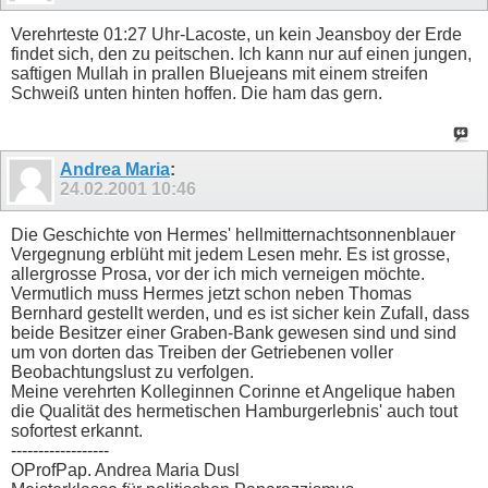
Verehrteste 01:27 Uhr-Lacoste, un kein Jeansboy der Erde
findet sich, den zu peitschen. Ich kann nur auf einen jungen,
saftigen Mullah in prallen Bluejeans mit einem streifen
Schweiß unten hinten hoffen. Die ham das gern.
Andrea Maria
:
24.02.2001
10:46
Die Geschichte von Hermes' hellmitternachtsonnenblauer
Vergegnung erblüht mit jedem Lesen mehr. Es ist grosse,
allergrosse Prosa, vor der ich mich verneigen möchte.
Vermutlich muss Hermes jetzt schon neben Thomas
Bernhard gestellt werden, und es ist sicher kein Zufall, dass
beide Besitzer einer Graben-Bank gewesen sind und sind
um von dorten das Treiben der Getriebenen voller
Beobachtungslust zu verfolgen.
Meine verehrten Kolleginnen Corinne et Angelique haben
die Qualität des hermetischen Hamburgerlebnis' auch tout
sofortest erkannt.
------------------
OProfPap. Andrea Maria Dusl