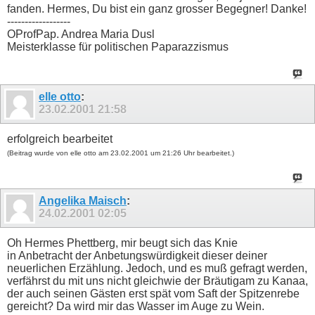
fanden. Hermes, Du bist ein ganz grosser Begegner! Danke!
------------------
OProfPap. Andrea Maria Dusl
Meisterklasse für politischen Paparazzismus
elle otto
:
23.02.2001
21:58
erfolgreich bearbeitet
(Beitrag wurde von elle otto am 23.02.2001 um 21:26 Uhr bearbeitet.)
Angelika Maisch
:
24.02.2001
02:05
Oh Hermes Phettberg, mir beugt sich das Knie
in Anbetracht der Anbetungswürdigkeit dieser deiner
neuerlichen Erzählung. Jedoch, und es muß gefragt werden,
verfährst du mit uns nicht gleichwie der Bräutigam zu Kanaa,
der auch seinen Gästen erst spät vom Saft der Spitzenrebe
gereicht? Da wird mir das Wasser im Auge zu Wein.