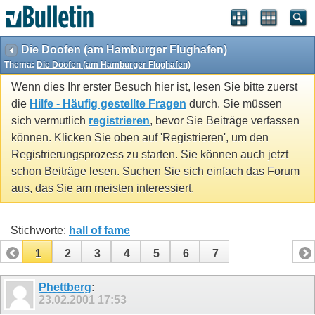
Die Doofen (am Hamburger Flughafen)
Thema:
Die Doofen (am Hamburger Flughafen)
Wenn dies Ihr erster Besuch hier ist, lesen Sie bitte zuerst
die
Hilfe - Häufig gestellte Fragen
durch. Sie müssen
sich vermutlich
registrieren
, bevor Sie Beiträge verfassen
können. Klicken Sie oben auf 'Registrieren', um den
Registrierungsprozess zu starten. Sie können auch jetzt
schon Beiträge lesen. Suchen Sie sich einfach das Forum
aus, das Sie am meisten interessiert.
Stichworte:
hall of fame
1
2
3
4
5
6
7
Phettberg
:
23.02.2001
17:53