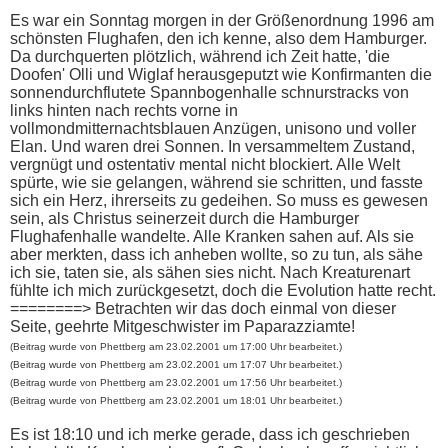
Es war ein Sonntag morgen in der Größenordnung 1996 am
schönsten Flughafen, den ich kenne, also dem Hamburger.
Da durchquerten plötzlich, während ich Zeit hatte, 'die
Doofen' Olli und Wiglaf herausgeputzt wie Konfirmanten die
sonnendurchflutete Spannbogenhalle schnurstracks von
links hinten nach rechts vorne in
vollmondmitternachtsblauen Anzügen, unisono und voller
Elan. Und waren drei Sonnen. In versammeltem Zustand,
vergnügt und ostentativ mental nicht blockiert. Alle Welt
spürte, wie sie gelangen, während sie schritten, und fasste
sich ein Herz, ihrerseits zu gedeihen. So muss es gewesen
sein, als Christus seinerzeit durch die Hamburger
Flughafenhalle wandelte. Alle Kranken sahen auf. Als sie
aber merkten, dass ich anheben wollte, so zu tun, als sähe
ich sie, taten sie, als sähen sies nicht. Nach Kreaturenart
fühlte ich mich zurückgesetzt, doch die Evolution hatte recht.
========> Betrachten wir das doch einmal von dieser
Seite, geehrte Mitgeschwister im Paparazziamte!
(Beitrag wurde von Phettberg am 23.02.2001 um 17:00 Uhr bearbeitet.)
(Beitrag wurde von Phettberg am 23.02.2001 um 17:07 Uhr bearbeitet.)
(Beitrag wurde von Phettberg am 23.02.2001 um 17:56 Uhr bearbeitet.)
(Beitrag wurde von Phettberg am 23.02.2001 um 18:01 Uhr bearbeitet.)
Es ist 18:10 und ich merke gerade, dass ich geschrieben