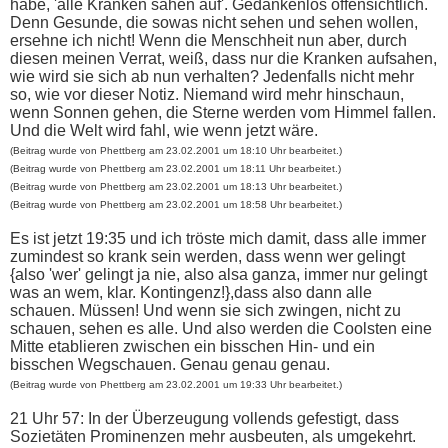
habe, 'alle Kranken sahen auf'. Gedankenlos offensichtlich.
Denn Gesunde, die sowas nicht sehen und sehen wollen,
ersehne ich nicht! Wenn die Menschheit nun aber, durch
diesen meinen Verrat, weiß, dass nur die Kranken aufsahen,
wie wird sie sich ab nun verhalten? Jedenfalls nicht mehr
so, wie vor dieser Notiz. Niemand wird mehr hinschaun,
wenn Sonnen gehen, die Sterne werden vom Himmel fallen.
Und die Welt wird fahl, wie wenn jetzt wäre.
(Beitrag wurde von Phettberg am 23.02.2001 um 18:10 Uhr bearbeitet.)
(Beitrag wurde von Phettberg am 23.02.2001 um 18:11 Uhr bearbeitet.)
(Beitrag wurde von Phettberg am 23.02.2001 um 18:13 Uhr bearbeitet.)
(Beitrag wurde von Phettberg am 23.02.2001 um 18:58 Uhr bearbeitet.)
Es ist jetzt 19:35 und ich tröste mich damit, dass alle immer
zumindest so krank sein werden, dass wenn wer gelingt
{also 'wer' gelingt ja nie, also alsa ganza, immer nur gelingt
was an wem, klar. Kontingenz!},dass also dann alle
schauen. Müssen! Und wenn sie sich zwingen, nicht zu
schauen, sehen es alle. Und also werden die Coolsten eine
Mitte etablieren zwischen ein bisschen Hin- und ein
bisschen Wegschauen. Genau genau genau.
(Beitrag wurde von Phettberg am 23.02.2001 um 19:33 Uhr bearbeitet.)
21 Uhr 57: In der Überzeugung vollends gefestigt, dass
Sozietäten Prominenzen mehr ausbeuten, als umgekehrt.