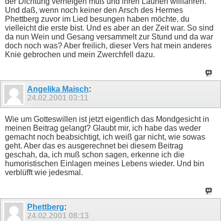
der Dichtung verneigen muß und ihren Launen willfahren.
Und daß, wenn noch keiner den Arsch des Hermes
Phettberg zuvor im Lied besungen haben möchte, du
vielleicht die erste bist. Und es aber an der Zeit war. So sind
da nun Wein und Gesang versammelt zur Stund und da war
doch noch was? Aber freilich, dieser Vers hat mein anderes
Knie gebrochen und mein Zwerchfell dazu.
Angelika Maisch
:
24.02.2001
03:11
Wie um Gotteswillen ist jetzt eigentlich das Mondgesicht in
meinen Beitrag gelangt? Glaubt mir, ich habe das weder
gemacht noch beabsichtigt, ich weiß gar nicht, wie sowas
geht. Aber das es ausgerechnet bei diesem Beitrag
geschah, da, ich muß schon sagen, erkenne ich die
humoristischen Einlagen meines Lebens wieder. Und bin
verblüfft wie jedesmal.
Phettberg
:
24.02.2001
08:13