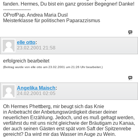
fanden. Hermes, Du bist ein ganz grosser Begegner! Danke!
------------------
OProfPap. Andrea Maria Dusl
Meisterklasse für politischen Paparazzismus
elle otto
:
23.02.2001
21:58
erfolgreich bearbeitet
(Beitrag wurde von elle otto am 23.02.2001 um 21:26 Uhr bearbeitet.)
Angelika Maisch
:
24.02.2001
02:05
Oh Hermes Phettberg, mir beugt sich das Knie
in Anbetracht der Anbetungswürdigkeit dieser deiner
neuerlichen Erzählung. Jedoch, und es muß gefragt werden,
verfährst du mit uns nicht gleichwie der Bräutigam zu Kanaa,
der auch seinen Gästen erst spät vom Saft der Spitzenrebe
gereicht? Da wird mir das Wasser im Auge zu Wein.