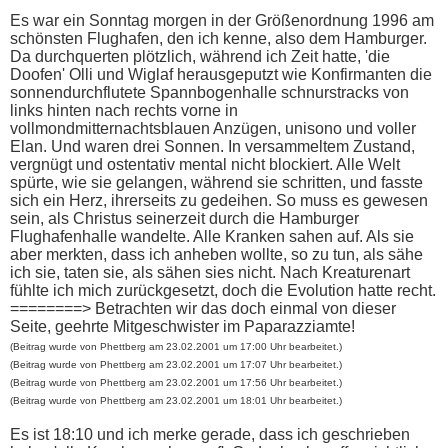
Es war ein Sonntag morgen in der Größenordnung 1996 am
schönsten Flughafen, den ich kenne, also dem Hamburger.
Da durchquerten plötzlich, während ich Zeit hatte, 'die
Doofen' Olli und Wiglaf herausgeputzt wie Konfirmanten die
sonnendurchflutete Spannbogenhalle schnurstracks von
links hinten nach rechts vorne in
vollmondmitternachtsblauen Anzügen, unisono und voller
Elan. Und waren drei Sonnen. In versammeltem Zustand,
vergnügt und ostentativ mental nicht blockiert. Alle Welt
spürte, wie sie gelangen, während sie schritten, und fasste
sich ein Herz, ihrerseits zu gedeihen. So muss es gewesen
sein, als Christus seinerzeit durch die Hamburger
Flughafenhalle wandelte. Alle Kranken sahen auf. Als sie
aber merkten, dass ich anheben wollte, so zu tun, als sähe
ich sie, taten sie, als sähen sies nicht. Nach Kreaturenart
fühlte ich mich zurückgesetzt, doch die Evolution hatte recht.
========> Betrachten wir das doch einmal von dieser
Seite, geehrte Mitgeschwister im Paparazziamte!
(Beitrag wurde von Phettberg am 23.02.2001 um 17:00 Uhr bearbeitet.)
(Beitrag wurde von Phettberg am 23.02.2001 um 17:07 Uhr bearbeitet.)
(Beitrag wurde von Phettberg am 23.02.2001 um 17:56 Uhr bearbeitet.)
(Beitrag wurde von Phettberg am 23.02.2001 um 18:01 Uhr bearbeitet.)
Es ist 18:10 und ich merke gerade, dass ich geschrieben