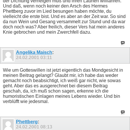
der Dichtung verneigen muß und ihren Launen willfahren.
Und daß, wenn noch keiner den Arsch des Hermes
Phettberg zuvor im Lied besungen haben möchte, du
vielleicht die erste bist. Und es aber an der Zeit war. So sind
da nun Wein und Gesang versammelt zur Stund und da war
doch noch was? Aber freilich, dieser Vers hat mein anderes
Knie gebrochen und mein Zwerchfell dazu.
Angelika Maisch
:
24.02.2001
03:11
Wie um Gotteswillen ist jetzt eigentlich das Mondgesicht in
meinen Beitrag gelangt? Glaubt mir, ich habe das weder
gemacht noch beabsichtigt, ich weiß gar nicht, wie sowas
geht. Aber das es ausgerechnet bei diesem Beitrag
geschah, da, ich muß schon sagen, erkenne ich die
humoristischen Einlagen meines Lebens wieder. Und bin
verblüfft wie jedesmal.
Phettberg
:
24.02.2001
08:13