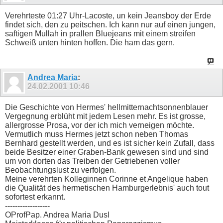
Verehrteste 01:27 Uhr-Lacoste, un kein Jeansboy der Erde
findet sich, den zu peitschen. Ich kann nur auf einen jungen,
saftigen Mullah in prallen Bluejeans mit einem streifen
Schweiß unten hinten hoffen. Die ham das gern.
Andrea Maria
:
24.02.2001
10:46
Die Geschichte von Hermes' hellmitternachtsonnenblauer
Vergegnung erblüht mit jedem Lesen mehr. Es ist grosse,
allergrosse Prosa, vor der ich mich verneigen möchte.
Vermutlich muss Hermes jetzt schon neben Thomas
Bernhard gestellt werden, und es ist sicher kein Zufall, dass
beide Besitzer einer Graben-Bank gewesen sind und sind
um von dorten das Treiben der Getriebenen voller
Beobachtungslust zu verfolgen.
Meine verehrten Kolleginnen Corinne et Angelique haben
die Qualität des hermetischen Hamburgerlebnis' auch tout
sofortest erkannt.
------------------
OProfPap. Andrea Maria Dusl