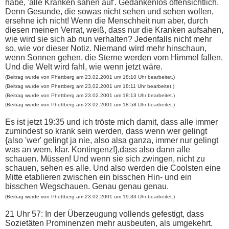
habe, 'alle Kranken sahen auf'. Gedankenlos offensichtlich.
Denn Gesunde, die sowas nicht sehen und sehen wollen,
ersehne ich nicht! Wenn die Menschheit nun aber, durch
diesen meinen Verrat, weiß, dass nur die Kranken aufsahen,
wie wird sie sich ab nun verhalten? Jedenfalls nicht mehr
so, wie vor dieser Notiz. Niemand wird mehr hinschaun,
wenn Sonnen gehen, die Sterne werden vom Himmel fallen.
Und die Welt wird fahl, wie wenn jetzt wäre.
(Beitrag wurde von Phettberg am 23.02.2001 um 18:10 Uhr bearbeitet.)
(Beitrag wurde von Phettberg am 23.02.2001 um 18:11 Uhr bearbeitet.)
(Beitrag wurde von Phettberg am 23.02.2001 um 18:13 Uhr bearbeitet.)
(Beitrag wurde von Phettberg am 23.02.2001 um 18:58 Uhr bearbeitet.)
Es ist jetzt 19:35 und ich tröste mich damit, dass alle immer
zumindest so krank sein werden, dass wenn wer gelingt
{also 'wer' gelingt ja nie, also alsa ganza, immer nur gelingt
was an wem, klar. Kontingenz!},dass also dann alle
schauen. Müssen! Und wenn sie sich zwingen, nicht zu
schauen, sehen es alle. Und also werden die Coolsten eine
Mitte etablieren zwischen ein bisschen Hin- und ein
bisschen Wegschauen. Genau genau genau.
(Beitrag wurde von Phettberg am 23.02.2001 um 19:33 Uhr bearbeitet.)
21 Uhr 57: In der Überzeugung vollends gefestigt, dass
Sozietäten Prominenzen mehr ausbeuten, als umgekehrt.