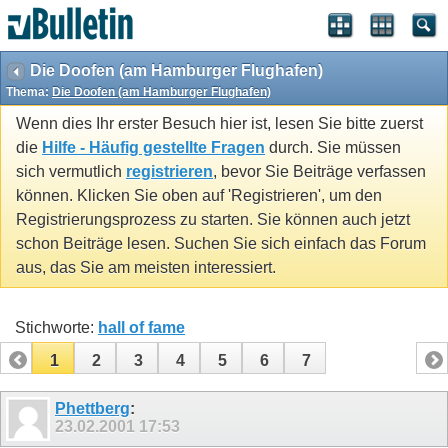
Die Doofen (am Hamburger Flughafen)
Thema:
Die Doofen (am Hamburger Flughafen)
Wenn dies Ihr erster Besuch hier ist, lesen Sie bitte zuerst
die
Hilfe - Häufig gestellte Fragen
durch. Sie müssen
sich vermutlich
registrieren
, bevor Sie Beiträge verfassen
können. Klicken Sie oben auf 'Registrieren', um den
Registrierungsprozess zu starten. Sie können auch jetzt
schon Beiträge lesen. Suchen Sie sich einfach das Forum
aus, das Sie am meisten interessiert.
Stichworte:
hall of fame
1
2
3
4
5
6
7
Phettberg
:
23.02.2001
17:53