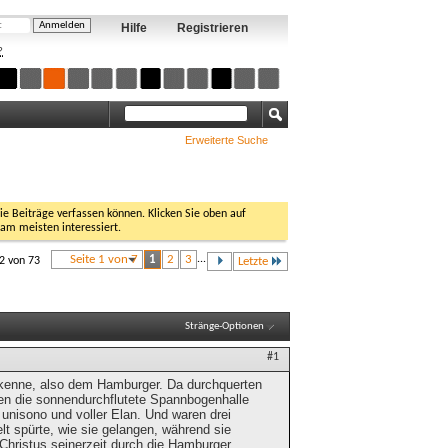
Hilfe
Registrieren
?
Erweiterte Suche
Sie Beiträge verfassen können. Klicken Sie oben auf
 am meisten interessiert.
Seite 1 von 7
1
2
3
...
12 von 73
Letzte
Stränge-Optionen
#1
kenne, also dem Hamburger. Da durchquerten
nten die sonnendurchflutete Spannbogenhalle
unisono und voller Elan. Und waren drei
lt spürte, wie sie gelangen, während sie
 Christus seinerzeit durch die Hamburger