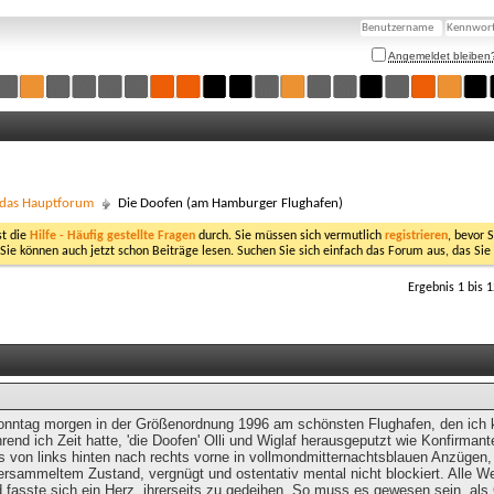
Angemeldet bleiben
- das Hauptforum
Die Doofen (am Hamburger Flughafen)
st die
Hilfe - Häufig gestellte Fragen
durch. Sie müssen sich vermutlich
registrieren
, bevor 
 Sie können auch jetzt schon Beiträge lesen. Suchen Sie sich einfach das Forum aus, das Sie
Ergebnis 1 bis 
onntag morgen in der Größenordnung 1996 am schönsten Flughafen, den ich 
hrend ich Zeit hatte, 'die Doofen' Olli und Wiglaf herausgeputzt wie Konfirma
s von links hinten nach rechts vorne in vollmondmitternachtsblauen Anzügen, 
rsammeltem Zustand, vergnügt und ostentativ mental nicht blockiert. Alle We
d fasste sich ein Herz, ihrerseits zu gedeihen. So muss es gewesen sein, als