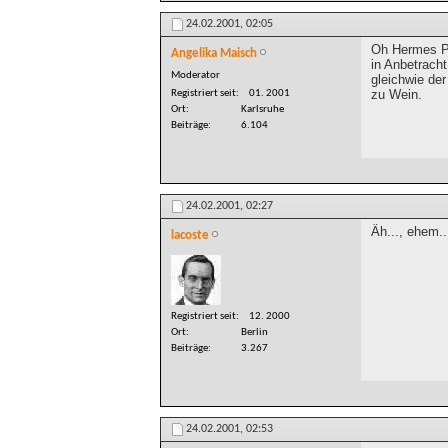
24.02.2001,
02:05
Oh Hermes Ph
Angelika Maisch
in Anbetracht
Moderator
gleichwie de
zu Wein.
Registriert seit
01. 2001
Ort
Karlsruhe
Beiträge
6.104
24.02.2001,
02:27
Äh..., ehem..
lacoste
Registriert seit
12. 2000
Ort
Berlin
Beiträge
3.267
24.02.2001,
02:53