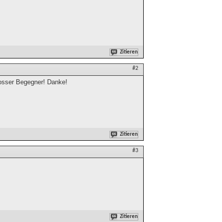
Zitieren
#2
rosser Begegner! Danke!
Zitieren
#3
Zitieren