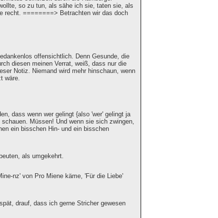
lte, so zu tun, als sähe ich sie, taten sie, als
atte recht. ========> Betrachten wir das doch
Gedankenlos offensichtlich. Denn Gesunde, die
rch diesen meinen Verrat, weiß, dass nur die
dieser Notiz. Niemand wird mehr hinschaun, wenn
t wäre.
n, dass wenn wer gelingt {also 'wer' gelingt ja
lle schauen. Müssen! Und wenn sie sich zwingen,
hen ein bisschen Hin- und ein bisschen
beuten, als umgekehrt.
Mine-nz' von Pro Miene käme, 'Für die Liebe'
spät, drauf, dass ich gerne Stricher gewesen