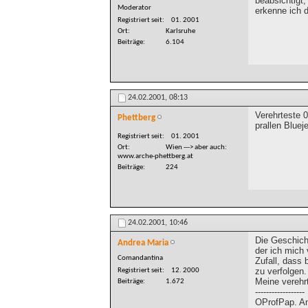
beabsichtigt
Moderator
erkenne ich 
Registriert seit
01. 2001
Ort
Karlsruhe
Beiträge
6.104
24.02.2001,
08:13
Verehrteste 0
Phettberg
prallen Bluej
Registriert seit
01. 2001
Ort
Wien ---> aber auch:
www.arche-phettberg.at
Beiträge
224
24.02.2001,
10:46
Die Geschich
Andrea Maria
der ich mich
Comandantina
Zufall, dass
zu verfolgen.
Registriert seit
12. 2000
Meine verehrt
Beiträge
1.672
------------------
OProfPap. An