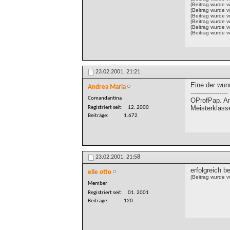
(Beitrag wurde 
(Beitrag wurde 
(Beitrag wurde 
(Beitrag wurde 
(Beitrag wurde 
(Beitrag wurde 
23.02.2001,
21:21
Eine der wun
Andrea Maria
------------------
Comandantina
OProfPap. An
Meisterklass
Registriert seit
12. 2000
Beiträge
1.672
23.02.2001,
21:58
erfolgreich be
elle otto
(Beitrag wurde v
Member
Registriert seit
01. 2001
Beiträge
120