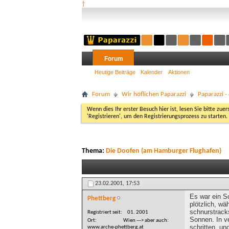
†
Forum
Heutige Beiträge
Kalender
Aktionen
Forum
Wir höflichen Paparazzi
Paparazzi 
Wenn dies Ihr erster Besuch hier ist, lesen Sie bitte zuer
'Registrieren', um den Registrierungsprozess zu starten.
Thema:
Die Doofen (am Hamburger Flughafen)
23.02.2001,
17:53
Es war ein S
Phettberg
plötzlich, wä
schnurstrack
Registriert seit
01. 2001
Sonnen. In ve
Ort
Wien ---> aber auch:
schritten, un
www.arche-phettberg.at