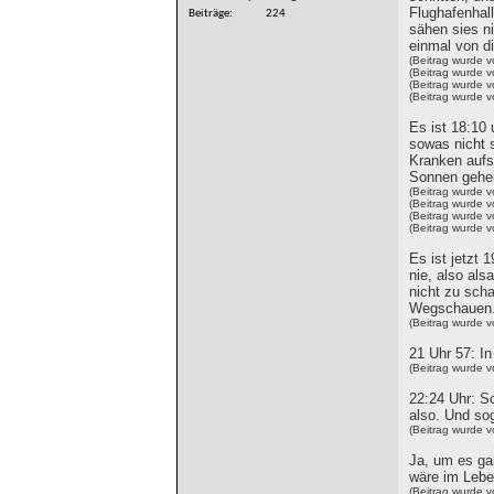
Flughafenhall
Beiträge
224
sähen sies n
einmal von d
(Beitrag wurde 
(Beitrag wurde 
(Beitrag wurde 
(Beitrag wurde 
Es ist 18:10
sowas nicht 
Kranken aufs
Sonnen gehen
(Beitrag wurde 
(Beitrag wurde 
(Beitrag wurde 
(Beitrag wurde 
Es ist jetzt 
nie, also al
nicht zu scha
Wegschauen.
(Beitrag wurde 
21 Uhr 57: I
(Beitrag wurde 
22:24 Uhr: Sc
also. Und so
(Beitrag wurde 
Ja, um es gan
wäre im Lebe
(Beitrag wurde 