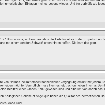
, ich weiß gar nicht, wie sowas geht. Aber das es ausgerechnet bei diesem B
die humoristischen Einlagen meines Lebens wieder. Und bin verblüfft wie jede
1:27 Uhr-Lacoste, un kein Jeansboy der Erde findet sich, den zu peitschen. Ic
eans mit einem streifen Schweiß unten hinten hoffen. Die ham das gern.
te von Hermes' hellmitternachtsonnenblauer Vergegnung erblüht mit jedem Les
 verneigen möchte. Vermutlich muss Hermes jetzt schon neben Thomas Bernhar
 beide Besitzer einer Graben-Bank gewesen sind und sind um von dorten das T
en Kolleginnen Corinne et Angelique haben die Qualität des hermetischen Ham
drea Maria Dusl