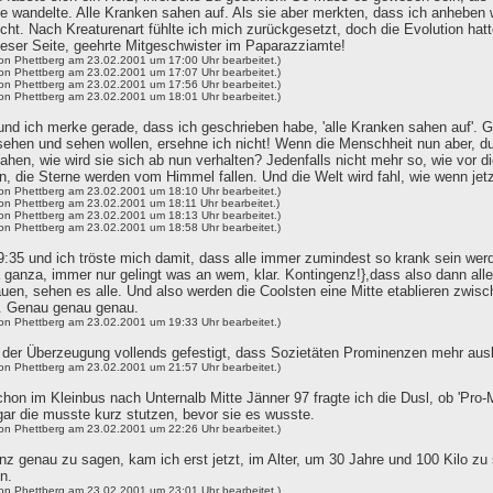
e wandelte. Alle Kranken sahen auf. Als sie aber merkten, dass ich anheben wol
icht. Nach Kreaturenart fühlte ich mich zurückgesetzt, doch die Evolution h
ieser Seite, geehrte Mitgeschwister im Paparazziamte!
von Phettberg am 23.02.2001 um 17:00 Uhr bearbeitet.)
von Phettberg am 23.02.2001 um 17:07 Uhr bearbeitet.)
von Phettberg am 23.02.2001 um 17:56 Uhr bearbeitet.)
von Phettberg am 23.02.2001 um 18:01 Uhr bearbeitet.)
 und ich merke gerade, dass ich geschrieben habe, 'alle Kranken sahen auf'. 
sehen und sehen wollen, ersehne ich nicht! Wenn die Menschheit nun aber, du
ahen, wie wird sie sich ab nun verhalten? Jedenfalls nicht mehr so, wie vor 
, die Sterne werden vom Himmel fallen. Und die Welt wird fahl, wie wenn jetz
von Phettberg am 23.02.2001 um 18:10 Uhr bearbeitet.)
von Phettberg am 23.02.2001 um 18:11 Uhr bearbeitet.)
von Phettberg am 23.02.2001 um 18:13 Uhr bearbeitet.)
von Phettberg am 23.02.2001 um 18:58 Uhr bearbeitet.)
19:35 und ich tröste mich damit, dass alle immer zumindest so krank sein werde
sa ganza, immer nur gelingt was an wem, klar. Kontingenz!},dass also dann a
uen, sehen es alle. Und also werden die Coolsten eine Mitte etablieren zwisc
 Genau genau genau.
von Phettberg am 23.02.2001 um 19:33 Uhr bearbeitet.)
n der Überzeugung vollends gefestigt, dass Sozietäten Prominenzen mehr aus
von Phettberg am 23.02.2001 um 21:57 Uhr bearbeitet.)
hon im Kleinbus nach Unternalb Mitte Jänner 97 fragte ich die Dusl, ob 'Pro-
gar die musste kurz stutzen, bevor sie es wusste.
von Phettberg am 23.02.2001 um 22:26 Uhr bearbeitet.)
z genau zu sagen, kam ich erst jetzt, im Alter, um 30 Jahre und 100 Kilo zu 
n.
von Phettberg am 23.02.2001 um 23:01 Uhr bearbeitet.)