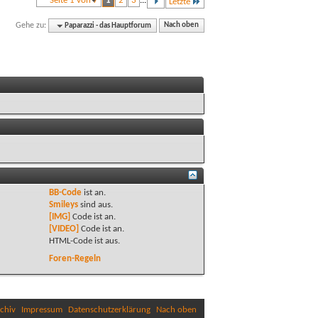
Seite 1 von 7
1
2
3
...
Letzte
Gehe zu:
Paparazzi - das Hauptforum
Nach oben
BB-Code
ist
an
.
Smileys
sind
aus
.
[IMG]
Code ist
an
.
[VIDEO]
Code ist
an
.
HTML-Code ist
aus
.
Foren-Regeln
chiv
Impressum
Datenschutzerklärung
Nach oben