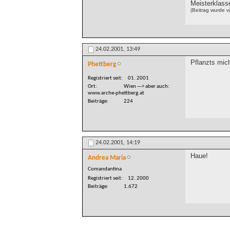
Meisterklass
(Beitrag wurde 
24.02.2001,
13:49
Pflanzts mich
Phettberg
Registriert seit
01. 2001
Ort
Wien ---> aber auch:
www.arche-phettberg.at
Beiträge
224
24.02.2001,
14:19
Haue!
Andrea Maria
Comandantina
Registriert seit
12. 2000
Beiträge
1.672