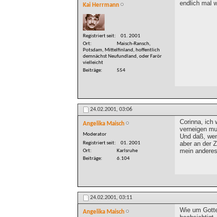
endlich mal 
Kai Herrmann
Registriert seit
01. 2001
Ort
Maisch-Ransch,
Potsdam, Mittelfinland, hoffentlich
demnächst Neufundland, oder Farör
vielleicht
Beiträge
554
24.02.2001,
03:06
Corinna, ich 
Angelika Maisch
verneigen mu
Moderator
Und daß, wen
aber an der 
Registriert seit
01. 2001
mein anderes
Ort
Karlsruhe
Beiträge
6.104
24.02.2001,
03:11
Wie um Gotte
Angelika Maisch