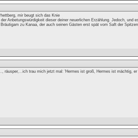
ettberg, mir beugt sich das Knie
 der Anbetungswürdigkeit dieser deiner neuerlichen Erzählung. Jedoch, und e
r Bräutigam zu Kanaa, der auch seinen Gästen erst spät vom Saft der Spitze
.., räusper,...ich trau mich jetzt mal: 'Hermes ist groß, Hermes ist mächtig, e