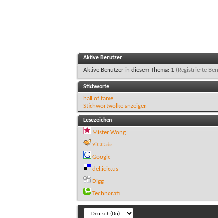
Aktive Benutzer
Aktive Benutzer in diesem Thema: 1
(Registrierte Ben
Stichworte
hall of fame
Stichwortwolke anzeigen
Lesezeichen
Mister Wong
YiGG.de
Google
del.icio.us
Digg
Technorati