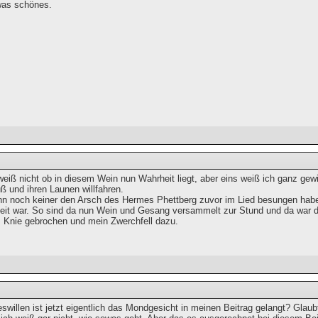
was schönes.
weiß nicht ob in diesem Wein nun Wahrheit liegt, aber eins weiß ich ganz gew
ß und ihren Launen willfahren.
n noch keiner den Arsch des Hermes Phettberg zuvor im Lied besungen haben 
Zeit war. So sind da nun Wein und Gesang versammelt zur Stund und da war do
 Knie gebrochen und mein Zwerchfell dazu.
swillen ist jetzt eigentlich das Mondgesicht in meinen Beitrag gelangt? Glau