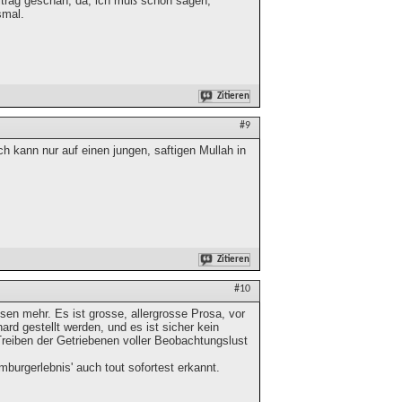
eitrag geschah, da, ich muß schon sagen,
smal.
Zitieren
#9
h kann nur auf einen jungen, saftigen Mullah in
Zitieren
#10
en mehr. Es ist grosse, allergrosse Prosa, vor
d gestellt werden, und es ist sicher kein
reiben der Getriebenen voller Beobachtungslust
burgerlebnis' auch tout sofortest erkannt.