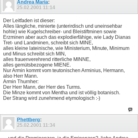
Andrea Maria
:
25.02.2001
11:14
Der Leitfaden ist dieser:
Alles längliche, minierte (unterirdisch und uneinsehbar
hohle) wie Kugelschreiber- und Bleistiftminen sowie
Erzminen aber auch das explodierfähige, wie Lady Dianas
Tret- und Landminen, schreibt sich MINE,
alles kleine lateinische, wie Ministerium, Minute, Minimum
und Minus schreibt sich MIN,
alles frauenverehrend ritterliche MINNE,
alles gemütsbezogene MIENE.
Nur Armin kommt vom teutonischen Arminius, Hermann,
also Herr Mann.
Armin Thurnher:
Der Herr Mann, der Herr des Turms.
Die Minze kommt von Mentha und ist völlig botanisch.
Der Strang wird zunehmend etymologisch :-)
Phettberg
:
25.02.2001
11:34