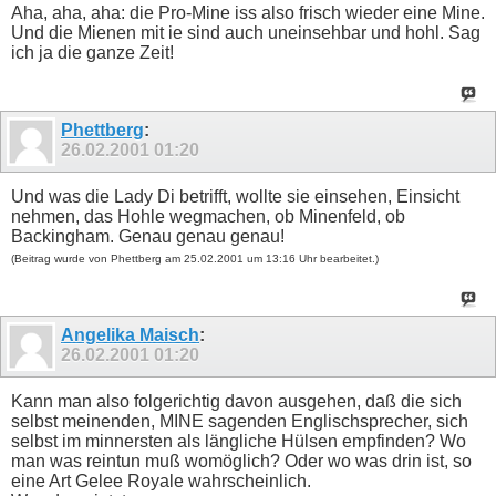
Aha, aha, aha: die Pro-Mine iss also frisch wieder eine Mine.
Und die Mienen mit ie sind auch uneinsehbar und hohl. Sag
ich ja die ganze Zeit!
Phettberg
:
26.02.2001
01:20
Und was die Lady Di betrifft, wollte sie einsehen, Einsicht
nehmen, das Hohle wegmachen, ob Minenfeld, ob
Backingham. Genau genau genau!
(Beitrag wurde von Phettberg am 25.02.2001 um 13:16 Uhr bearbeitet.)
Angelika Maisch
:
26.02.2001
01:20
Kann man also folgerichtig davon ausgehen, daß die sich
selbst meinenden, MINE sagenden Englischsprecher, sich
selbst im minnersten als längliche Hülsen empfinden? Wo
man was reintun muß womöglich? Oder wo was drin ist, so
eine Art Gelee Royale wahrscheinlich.