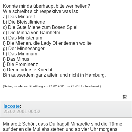
Könnte mir da überhaupt bitte wer helfen?
Wie schreibt sich respektive was ist:
a) Das Minarett
b) Die Bleistiftmiene
c) Die Gute Miene zum Bösen Spiel
d) Die Minna von Barnhelm
e) Das Ministerium
f) Die Mienen, die Lady Di entfernen wollte
g) Der Minnesänger
h) Das Minimum
i) Das Minus
j) Die Prominenz
i) Der minderste Knecht
Bin ausserdem ganz allein und nicht in Hamburg.
(Beitrag wurde von Phettberg am 24.02.2001 um 22:43 Uhr bearbeitet.)
lacoste
:
25.02.2001
00:52
Minarett: Schön, dass Du fragst! Minarette sind die Türme
auf denen die Mullahs stehen und ab vier Uhr morgens