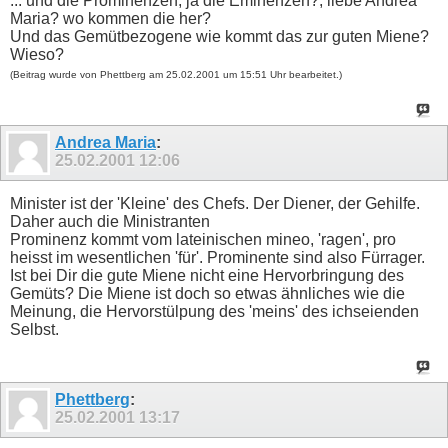
... und die Prominenzen, ja die Eminenzen?, liebe Andrea
Maria? wo kommen die her?
Und das Gemütbezogene wie kommt das zur guten Miene?
Wieso?
(Beitrag wurde von Phettberg am 25.02.2001 um 15:51 Uhr bearbeitet.)
Andrea Maria
:
25.02.2001
12:06
Minister ist der 'Kleine' des Chefs. Der Diener, der Gehilfe.
Daher auch die Ministranten
Prominenz kommt vom lateinischen mineo, 'ragen', pro
heisst im wesentlichen 'für'. Prominente sind also Fürrager.
Ist bei Dir die gute Miene nicht eine Hervorbringung des
Gemüts? Die Miene ist doch so etwas ähnliches wie die
Meinung, die Hervorstülpung des 'meins' des ichseienden
Selbst.
Phettberg
:
25.02.2001
13:17