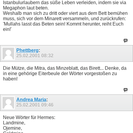
Istanbulurlaubern das süße Leben verleiden, indem sie via
Megaphon laut beten.
Weshalb man sich zu dritt oder viert aus dem Bett bemühen
muss, sich vor dem Minarett versammeln, und zurückrufen:
'Mullahs lasst das Beten sein! Kommt herunter, reiht Euch
ein!'
Phettberg
:
25.02.2001
08:32
Die Mütze, die Mitra, das Minzeblatt, das Birett... Denke, da
in eine gehörige Eiterbeule der Wörter vorgestoßen zu
haben!
Andrea Maria
:
25.02.2001
09:46
Neue Wörter für Hermes:
Landmine,
Ojemine,