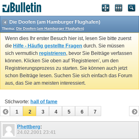
Die Doofen (am Hamburger Flughafen)
Thema:
Die Doofen (am Hamburger Flughafen)
Wenn dies Ihr erster Besuch hier ist, lesen Sie bitte zuerst
die
Hilfe - Häufig gestellte Fragen
durch. Sie müssen
sich vermutlich
registrieren
, bevor Sie Beiträge verfassen
können. Klicken Sie oben auf 'Registrieren', um den
Registrierungsprozess zu starten. Sie können auch jetzt
schon Beiträge lesen. Suchen Sie sich einfach das Forum
aus, das Sie am meisten interessiert.
Stichworte:
hall of fame
1
2
3
4
5
6
7
Phettberg
:
24.02.2001
23:41