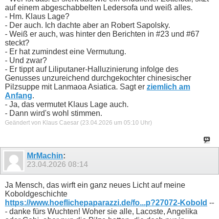
auf einem abgeschabbelten Ledersofa und weiß alles.
- Hm. Klaus Lage?
- Der auch. Ich dachte aber an Robert Sapolsky.
- Weiß er auch, was hinter den Berichten in #23 und #67
steckt?
- Er hat zumindest eine Vermutung.
- Und zwar?
- Er tippt auf Liliputaner-Halluzinierung infolge des
Genusses unzureichend durchgekochter chinesischer
Pilzsuppe mit Lanmaoa Asiatica. Sagt er
ziemlich am
Anfang
.
- Ja, das vermutet Klaus Lage auch.
- Dann wird's wohl stimmen.
Geändert von Klaus Caesar (23.04.2026 um
05:10
Uhr)
MrMachin
:
23.04.2026
08:14
Ja Mensch, das wirft ein ganz neues Licht auf meine
Koboldgeschichte
https://www.hoeflichepaparazzi.de/fo...p?27072-Kobold
--
- danke fürs Wuchten! Woher sie alle, Lacoste, Angelika