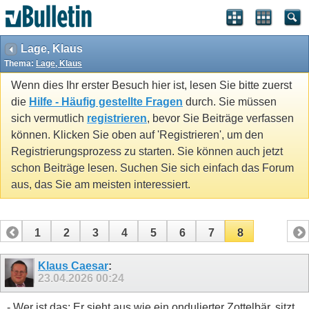
Lage, Klaus
Thema:
Lage, Klaus
Wenn dies Ihr erster Besuch hier ist, lesen Sie bitte zuerst
die
Hilfe - Häufig gestellte Fragen
durch. Sie müssen
sich vermutlich
registrieren
, bevor Sie Beiträge verfassen
können. Klicken Sie oben auf 'Registrieren', um den
Registrierungsprozess zu starten. Sie können auch jetzt
schon Beiträge lesen. Suchen Sie sich einfach das Forum
aus, das Sie am meisten interessiert.
1
2
3
4
5
6
7
8
Klaus Caesar
:
23.04.2026
00:24
- Wer ist das: Er sieht aus wie ein ondulierter Zottelbär, sitzt