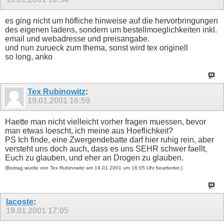
es ging nicht um höfliche hinweise auf die hervorbringungen
des eigenen ladens, sondern um bestellmoeglichkeiten inkl.
email und webadresse und preisangabe.
und nun zurueck zum thema, sonst wird tex originell
so long, anko
Tex Rubinowitz
:
19.01.2001
16:59
Haette man nicht vielleicht vorher fragen muessen, bevor
man etwas loescht, ich meine aus Hoeflichkeit?
PS Ich finde, eine Zwergendebatte darf hier ruhig rein, aber
versteht uns doch auch, dass es uns SEHR schwer faellt,
Euch zu glauben, und eher an Drogen zu glauben.
(Beitrag wurde von Tex Rubinowitz am 19.01.2001 um 16:05 Uhr bearbeitet.)
lacoste
:
19.01.2001
17:05