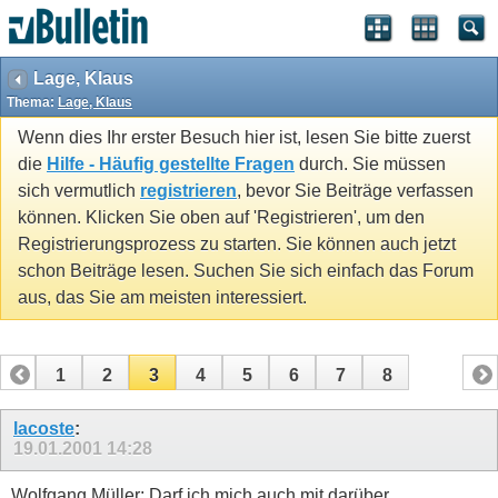
Lage, Klaus
Thema:
Lage, Klaus
Wenn dies Ihr erster Besuch hier ist, lesen Sie bitte zuerst
die
Hilfe - Häufig gestellte Fragen
durch. Sie müssen
sich vermutlich
registrieren
, bevor Sie Beiträge verfassen
können. Klicken Sie oben auf 'Registrieren', um den
Registrierungsprozess zu starten. Sie können auch jetzt
schon Beiträge lesen. Suchen Sie sich einfach das Forum
aus, das Sie am meisten interessiert.
1
2
3
4
5
6
7
8
lacoste
:
19.01.2001
14:28
Wolfgang Müller: Darf ich mich auch mit darüber