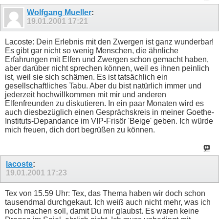
Wolfgang Mueller
:
19.01.2001
17:21
Lacoste: Dein Erlebnis mit den Zwergen ist ganz wunderbar!
Es gibt gar nicht so wenig Menschen, die ähnliche
Erfahrungen mit Elfen und Zwergen schon gemacht haben,
aber darüber nicht sprechen können, weil es ihnen peinlich
ist, weil sie sich schämen. Es ist tatsächlich ein
gesellschaftliches Tabu. Aber du bist natürlich immer und
jederzeit hochwillkommen mit mir und anderen
Elfenfreunden zu diskutieren. In ein paar Monaten wird es
auch diesbezüglich einen Gesprächskreis in meiner Goethe-
Instituts-Depandance im VIP-Frisör 'Beige' geben. Ich würde
mich freuen, dich dort begrüßen zu können.
lacoste
:
19.01.2001
17:23
Tex von 15.59 Uhr: Tex, das Thema haben wir doch schon
tausendmal durchgekaut. Ich weiß auch nicht mehr, was ich
noch machen soll, damit Du mir glaubst. Es waren keine