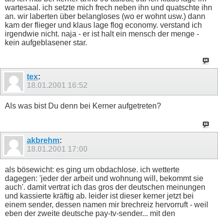
wartesaal. ich setzte mich frech neben ihn und quatschte ihn
an. wir laberten über belangloses (wo er wohnt usw.) dann
kam der flieger und klaus lage flog economy. verstand ich
irgendwie nicht. naja - er ist halt ein mensch der menge -
kein aufgeblasener star.
tex
:
18.01.2001
16:52
Als was bist Du denn bei Kerner aufgetreten?
akbrehm
:
18.01.2001
17:00
als bösewicht: es ging um obdachlose. ich wetterte
dagegen: 'jeder der arbeit und wohnung will, bekommt sie
auch'. damit vertrat ich das gros der deutschen meinungen
und kassierte kräftig ab. leider ist dieser kerner jetzt bei
einem sender, dessen namen mir brechreiz hervorruft - weil
eben der zweite deutsche pay-tv-sender... mit den