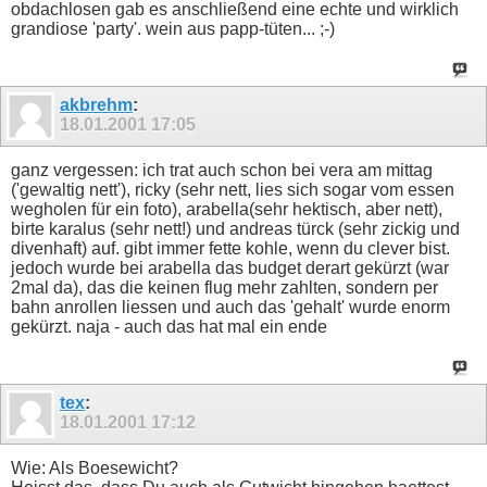
obdachlosen gab es anschließend eine echte und wirklich
grandiose 'party'. wein aus papp-tüten... ;-)
akbrehm
:
18.01.2001
17:05
ganz vergessen: ich trat auch schon bei vera am mittag
('gewaltig nett'), ricky (sehr nett, lies sich sogar vom essen
wegholen für ein foto), arabella(sehr hektisch, aber nett),
birte karalus (sehr nett!) und andreas türck (sehr zickig und
divenhaft) auf. gibt immer fette kohle, wenn du clever bist.
jedoch wurde bei arabella das budget derart gekürzt (war
2mal da), das die keinen flug mehr zahlten, sondern per
bahn anrollen liessen und auch das 'gehalt' wurde enorm
gekürzt. naja - auch das hat mal ein ende
tex
:
18.01.2001
17:12
Wie: Als Boesewicht?