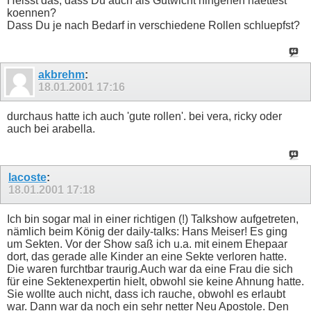
Heisst das, dass Du auch als Gutwicht hingehen haettest
koennen?
Dass Du je nach Bedarf in verschiedene Rollen schluepfst?
akbrehm
:
18.01.2001
17:16
durchaus hatte ich auch 'gute rollen'. bei vera, ricky oder
auch bei arabella.
lacoste
:
18.01.2001
17:18
Ich bin sogar mal in einer richtigen (!) Talkshow aufgetreten,
nämlich beim König der daily-talks: Hans Meiser! Es ging
um Sekten. Vor der Show saß ich u.a. mit einem Ehepaar
dort, das gerade alle Kinder an eine Sekte verloren hatte.
Die waren furchtbar traurig.Auch war da eine Frau die sich
für eine Sektenexpertin hielt, obwohl sie keine Ahnung hatte.
Sie wollte auch nicht, dass ich rauche, obwohl es erlaubt
war. Dann war da noch ein sehr netter Neu Apostole. Den