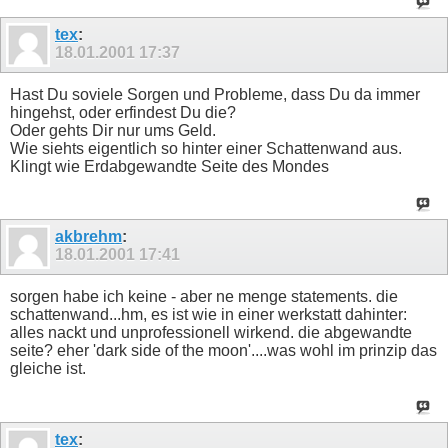
tex
:
18.01.2001
17:37
Hast Du soviele Sorgen und Probleme, dass Du da immer
hingehst, oder erfindest Du die?
Oder gehts Dir nur ums Geld.
Wie siehts eigentlich so hinter einer Schattenwand aus.
Klingt wie Erdabgewandte Seite des Mondes
akbrehm
:
18.01.2001
17:41
sorgen habe ich keine - aber ne menge statements. die
schattenwand...hm, es ist wie in einer werkstatt dahinter:
alles nackt und unprofessionell wirkend. die abgewandte
seite? eher 'dark side of the moon'....was wohl im prinzip das
gleiche ist.
tex
: