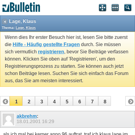
Lage, Klaus
Thema:
Lage, Klaus
Wenn dies Ihr erster Besuch hier ist, lesen Sie bitte zuerst
die
Hilfe - Häufig gestellte Fragen
durch. Sie müssen
sich vermutlich
registrieren
, bevor Sie Beiträge verfassen
können. Klicken Sie oben auf 'Registrieren', um den
Registrierungsprozess zu starten. Sie können auch jetzt
schon Beiträge lesen. Suchen Sie sich einfach das Forum
aus, das Sie am meisten interessiert.
1
2
3
4
5
6
7
8
akbrehm
:
18.01.2001
16:29
als ich mal bei kerner anno 96 auftrat, traf ich klaus lage im