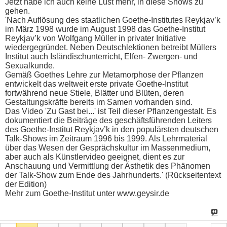
Jetzt habe ich auch keine Lust mehr, in diese Shows zu
gehen.
'Nach Auflösung des staatlichen Goethe-Institutes Reykjav’k
im März 1998 wurde im August 1998 das Goethe-Institut
Reykjav’k von Wolfgang Müller in privater Initiative
wiedergegründet. Neben Deutschlektionen betreibt Müllers
Institut auch Isländischunterricht, Elfen- Zwergen- und
Sexualkunde.
Gemäß Goethes Lehre zur Metamorphose der Pflanzen
entwickelt das weltweit erste private Goethe-Institut
fortwährend neue Stiele, Blätter und Blüten, deren
Gestaltungskräfte bereits im Samen vorhanden sind.
Das Video 'Zu Gast bei...' ist Teil dieser Pflanzengestalt. Es
dokumentiert die Beiträge des geschäftsführenden Leiters
des Goethe-Institut Reykjav’k in den populärsten deutschen
Talk-Shows im Zeitraum 1996 bis 1999. Als Lehrmaterial
über das Wesen der Gesprächskultur im Massenmedium,
aber auch als Künstlervideo geeignet, dient es zur
Anschauung und Vermittlung der Ästhetik des Phänomen
der Talk-Show zum Ende des Jahrhunderts.' (Rückseitentext
der Edition)
Mehr zum Goethe-Institut unter www.geysir.de