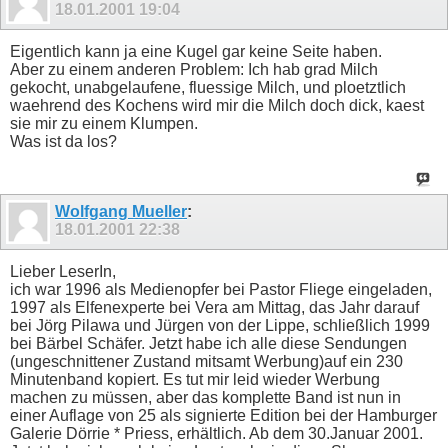
18.01.2001
19:04
Eigentlich kann ja eine Kugel gar keine Seite haben.
Aber zu einem anderen Problem: Ich hab grad Milch
gekocht, unabgelaufene, fluessige Milch, und ploetztlich
waehrend des Kochens wird mir die Milch doch dick, kaest
sie mir zu einem Klumpen.
Was ist da los?
Wolfgang Mueller
:
18.01.2001
22:38
Lieber LeserIn,
ich war 1996 als Medienopfer bei Pastor Fliege eingeladen,
1997 als Elfenexperte bei Vera am Mittag, das Jahr darauf
bei Jörg Pilawa und Jürgen von der Lippe, schließlich 1999
bei Bärbel Schäfer. Jetzt habe ich alle diese Sendungen
(ungeschnittener Zustand mitsamt Werbung)auf ein 230
Minutenband kopiert. Es tut mir leid wieder Werbung
machen zu müssen, aber das komplette Band ist nun in
einer Auflage von 25 als signierte Edition bei der Hamburger
Galerie Dörrie * Priess, erhältlich. Ab dem 30.Januar 2001.