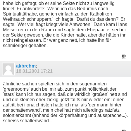
habe ich gefragt, ob er seine Sekte nicht zu langweilig
findet. Er antwortete: 'Wenn ich das Bedürfnis nach
Spiritualitäthabe, gehe ich einfach zu den Katholiken
Weihrauch schnuppern.' Ich fragte: 'Darfst du das denn?' Er
sagte: 'Wer viel fragt kriegt viele Antworten.' Dann kam Hans
Meiser rein in den Raum und sagte dem Ehepaar, er sei bei
der Sekte gewesen, die die Kinder hatte, aber die hätten ihn
nicht reingelassen. Er war ganz nett, ich hätte ihn für
schmieriger gehalten.
akbrehm
:
18.01.2001
17:21
ähnliche sachen spielten sich in den sogenannten
'greenrooms' auch bei mir ab. zum punkt höflichkeit der
'stars' kann ich nur sagen, daß die wirklich 'großen' nett sind
und die kleinen eher zickig. jetzt fällts mir wieder ein: einen
auftritt bei ilona christen hatte ich mal als 'der mann hinter
der schattenwand'. mein chef hat mich allerdings ratzfatz
sofort erkannt (anhand der körperhaltung und aussprache...).
scheiss schattenwand...