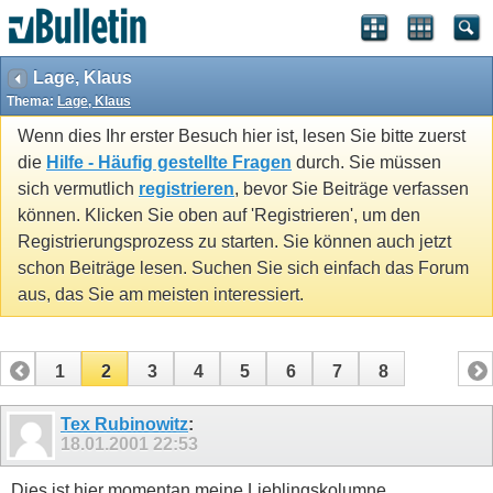
Lage, Klaus
Thema:
Lage, Klaus
Wenn dies Ihr erster Besuch hier ist, lesen Sie bitte zuerst
die
Hilfe - Häufig gestellte Fragen
durch. Sie müssen
sich vermutlich
registrieren
, bevor Sie Beiträge verfassen
können. Klicken Sie oben auf 'Registrieren', um den
Registrierungsprozess zu starten. Sie können auch jetzt
schon Beiträge lesen. Suchen Sie sich einfach das Forum
aus, das Sie am meisten interessiert.
1
2
3
4
5
6
7
8
Tex Rubinowitz
:
18.01.2001
22:53
Dies ist hier momentan meine Lieblingskolumne.