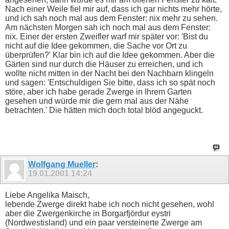
Nach einer Weile fiel mir auf, dass ich gar nichts mehr hörte,
und ich sah noch mal aus dem Fenster: nix mehr zu sehen.
Am nächsten Morgen sah ich noch mal aus dem Fenster:
nix. Einer der ersten Zweifler warf mir später vor: 'Bist du
nicht auf die Idee gekommen, die Sache vor Ort zu
überprüfen?' Klar bin ich auf die Idee gekommen. Aber die
Gärten sind nur durch die Häuser zu erreichen, und ich
wollte nicht mitten in der Nacht bei den Nachbarn klingeln
und sagen: 'Entschuldigen Sie bitte, dass ich so spät noch
störe, aber ich habe gerade Zwerge in Ihrem Garten
gesehen und würde mir die gern mal aus der Nähe
betrachten.' Die hätten mich doch total blöd angeguckt.
Wolfgang Mueller
:
19.01.2001
14:24
Liebe Angelika Maisch,
lebende Zwerge direkt habe ich noch nicht gesehen, wohl
aber die Zwergenkirche in Borgarfjördur eystri
(Nordwestisland) und ein paar versteinerte Zwerge am