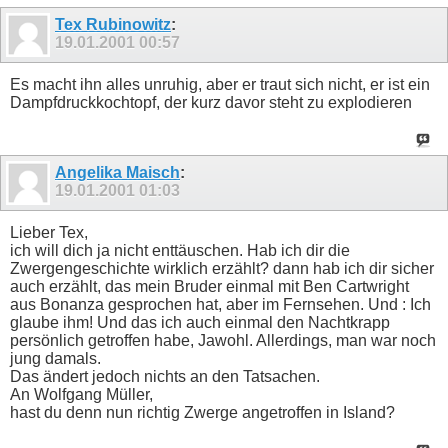
Tex Rubinowitz
:
19.01.2001
00:57
Es macht ihn alles unruhig, aber er traut sich nicht, er ist ein
Dampfdruckkochtopf, der kurz davor steht zu explodieren
Angelika Maisch
:
19.01.2001
01:03
Lieber Tex,
ich will dich ja nicht enttäuschen. Hab ich dir die
Zwergengeschichte wirklich erzählt? dann hab ich dir sicher
auch erzählt, das mein Bruder einmal mit Ben Cartwright
aus Bonanza gesprochen hat, aber im Fernsehen. Und : Ich
glaube ihm! Und das ich auch einmal den Nachtkrapp
persönlich getroffen habe, Jawohl. Allerdings, man war noch
jung damals.
Das ändert jedoch nichts an den Tatsachen.
An Wolfgang Müller,
hast du denn nun richtig Zwerge angetroffen in Island?