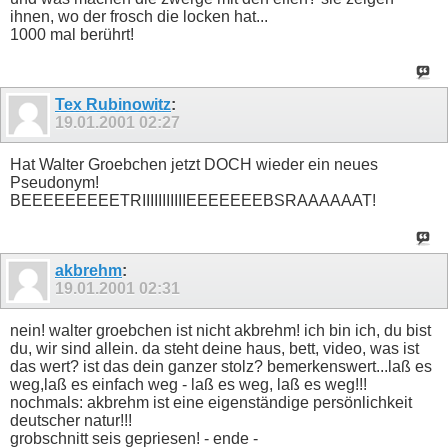
ihnen, wo der frosch die locken hat...
1000 mal berührt!
Tex Rubinowitz
:
19.01.2001
02:27
Hat Walter Groebchen jetzt DOCH wieder ein neues
Pseudonym!
BEEEEEEEEETRIIIIIIIIIIIEEEEEEEBSRAAAAAAT!
akbrehm
:
19.01.2001
02:31
nein! walter groebchen ist nicht akbrehm! ich bin ich, du bist
du, wir sind allein. da steht deine haus, bett, video, was ist
das wert? ist das dein ganzer stolz? bemerkenswert...laß es
weg,laß es einfach weg - laß es weg, laß es weg!!!
nochmals: akbrehm ist eine eigenständige persönlichkeit
deutscher natur!!!
grobschnitt seis gepriesen! - ende -