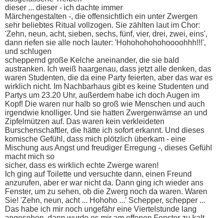
dieser ... dieser - ich dachte immer
Märchengestalten -, die offensichtlich ein unter Zwergen
sehr beliebtes Ritual vollzogen. Sie zählten laut im Chor:
'Zehn, neun, acht, sieben, sechs, fünf, vier, drei, zwei, eins',
dann riefen sie alle noch lauter: 'Hohohohohohoooohhh!!!',
und schlugen
scheppernd große Kelche aneinander, die sie bald
austranken. Ich weiß haargenau, dass jetzt alle denken, das
waren Studenten, die da eine Party feierten, aber das war es
wirklich nicht. Im Nachbarhaus gibt es keine Studenten und
Partys um 23.20 Uhr, außerdem habe ich doch Augen im
Kopf! Die waren nur halb so groß wie Menschen und auch
irgendwie knolliger. Und sie hatten Zwergenwämse an und
Zipfelmützen auf. Das waren kein verkleideten
Burschenschaftler, die hätte ich sofort erkannt. Und dieses
komische Gefühl, dass mich plötzlich überkam - eine
Mischung aus Angst und freudiger Erregung -, dieses Gefühl
macht mich so
sicher, dass es wirklich echte Zwerge waren!
Ich ging auf Toilette und versuchte dann, einen Freund
anzurufen, aber er war nicht da. Dann ging ich wieder ans
Fenster, um zu sehen, ob die Zwerg noch da waren. Waren
Sie! 'Zehn, neun, acht ... Hohoho ...' Schepper, schepper ...
Das habe ich mir noch ungefähr eine Viertelstunde lang
angesehen, dann wurde es mir am offenen Fenster zu kalt.