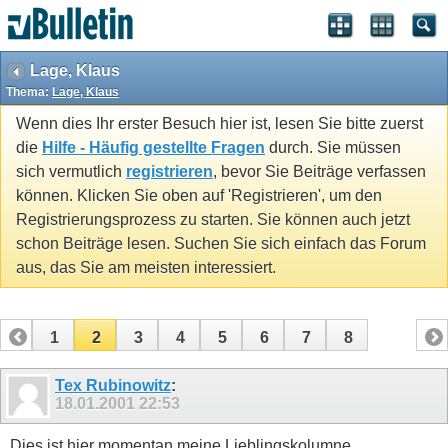
Lage, Klaus
Thema:
Lage, Klaus
Wenn dies Ihr erster Besuch hier ist, lesen Sie bitte zuerst
die
Hilfe - Häufig gestellte Fragen
durch. Sie müssen
sich vermutlich
registrieren
, bevor Sie Beiträge verfassen
können. Klicken Sie oben auf 'Registrieren', um den
Registrierungsprozess zu starten. Sie können auch jetzt
schon Beiträge lesen. Suchen Sie sich einfach das Forum
aus, das Sie am meisten interessiert.
1
2
3
4
5
6
7
8
Tex Rubinowitz
:
18.01.2001
22:53
Dies ist hier momentan meine Lieblingskolumne.