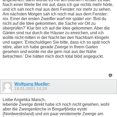
Nach einer Weile fiel mir auf, dass ich gar nichts mehr hörte,
und ich sah noch mal aus dem Fenster: nix mehr zu sehen.
Am nächsten Morgen sah ich noch mal aus dem Fenster:
nix. Einer der ersten Zweifler warf mir später vor: 'Bist du
nicht auf die Idee gekommen, die Sache vor Ort zu
überprüfen?' Klar bin ich auf die Idee gekommen. Aber die
Gärten sind nur durch die Häuser zu erreichen, und ich
wollte nicht mitten in der Nacht bei den Nachbarn klingeln
und sagen: 'Entschuldigen Sie bitte, dass ich so spät noch
störe, aber ich habe gerade Zwerge in Ihrem Garten
gesehen und würde mir die gern mal aus der Nähe
betrachten.' Die hätten mich doch total blöd angeguckt.
Wolfgang Mueller
:
19.01.2001
14:24
Liebe Angelika Maisch,
lebende Zwerge direkt habe ich noch nicht gesehen, wohl
aber die Zwergenkirche in Borgarfjördur eystri
(Nordwestisland) und ein paar versteinerte Zwerge am