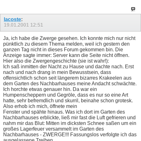
lacoste
:
19.01.2001
12:51
Ja, ich habe die Zwerge gesehen. Ich konnte mich nur nicht
pünktlich zu diesem Thema melden, weil ich gestern den
ganzen Tag nicht in dieses Forum gekommen bin. Die
Anzeige sagte immer: Server kann die Seite nicht öffnen.
Hier also die Zwergengeschichte (sie ist wahr!):
Ich saß inmitten der Nacht zu Hause und dachte nach. Erst
nach und nach drang in mein Bewusstsein, dass
offensichtlich schon seit längerem bizarres Krakeelen aus
dem Garten des Nachbarhauses meine Andacht schwächte.
Ich horchte etwas genauer hin. Da war ein
Humpenscheppern und Gegröle, dass es nur so eine Art
hatte, sehr befremdlich und skurril, beinahe schon grotesk.
Also erhob ich mich, öffnete mein
Fenster und spähte hinaus. Was ich dort im Garten des
Nachbarhauses erblickte, ließ mir fast die Luft gefrieren und
nahm mir das Blut: Mitten im dicksten Schnee saßen um ein
großes Lagerfeuer versammelt im Garten des
Nachbarhauses - ZWERGE!!! Fassungslos verfolgte ich das
ausgelassene Treiben