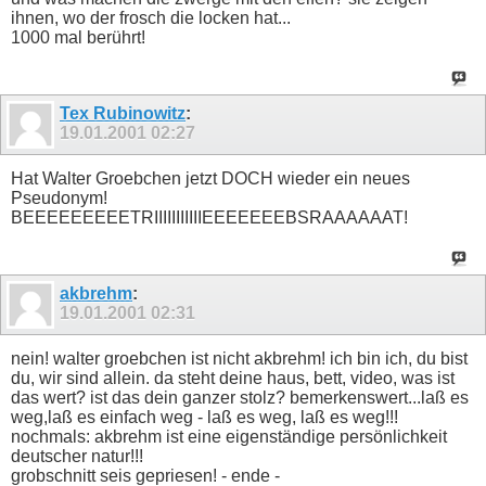
ihnen, wo der frosch die locken hat...
1000 mal berührt!
Tex Rubinowitz
:
19.01.2001
02:27
Hat Walter Groebchen jetzt DOCH wieder ein neues
Pseudonym!
BEEEEEEEEETRIIIIIIIIIIIEEEEEEEBSRAAAAAAT!
akbrehm
:
19.01.2001
02:31
nein! walter groebchen ist nicht akbrehm! ich bin ich, du bist
du, wir sind allein. da steht deine haus, bett, video, was ist
das wert? ist das dein ganzer stolz? bemerkenswert...laß es
weg,laß es einfach weg - laß es weg, laß es weg!!!
nochmals: akbrehm ist eine eigenständige persönlichkeit
deutscher natur!!!
grobschnitt seis gepriesen! - ende -