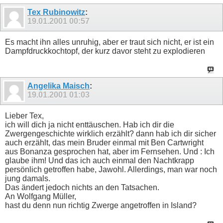
Tex Rubinowitz
:
19.01.2001
00:57
Es macht ihn alles unruhig, aber er traut sich nicht, er ist ein
Dampfdruckkochtopf, der kurz davor steht zu explodieren
Angelika Maisch
:
19.01.2001
01:03
Lieber Tex,
ich will dich ja nicht enttäuschen. Hab ich dir die
Zwergengeschichte wirklich erzählt? dann hab ich dir sicher
auch erzählt, das mein Bruder einmal mit Ben Cartwright
aus Bonanza gesprochen hat, aber im Fernsehen. Und : Ich
glaube ihm! Und das ich auch einmal den Nachtkrapp
persönlich getroffen habe, Jawohl. Allerdings, man war noch
jung damals.
Das ändert jedoch nichts an den Tatsachen.
An Wolfgang Müller,
hast du denn nun richtig Zwerge angetroffen in Island?