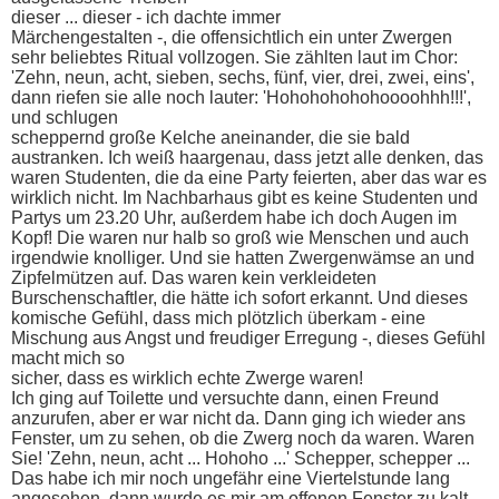
dieser ... dieser - ich dachte immer
Märchengestalten -, die offensichtlich ein unter Zwergen
sehr beliebtes Ritual vollzogen. Sie zählten laut im Chor:
'Zehn, neun, acht, sieben, sechs, fünf, vier, drei, zwei, eins',
dann riefen sie alle noch lauter: 'Hohohohohohoooohhh!!!',
und schlugen
scheppernd große Kelche aneinander, die sie bald
austranken. Ich weiß haargenau, dass jetzt alle denken, das
waren Studenten, die da eine Party feierten, aber das war es
wirklich nicht. Im Nachbarhaus gibt es keine Studenten und
Partys um 23.20 Uhr, außerdem habe ich doch Augen im
Kopf! Die waren nur halb so groß wie Menschen und auch
irgendwie knolliger. Und sie hatten Zwergenwämse an und
Zipfelmützen auf. Das waren kein verkleideten
Burschenschaftler, die hätte ich sofort erkannt. Und dieses
komische Gefühl, dass mich plötzlich überkam - eine
Mischung aus Angst und freudiger Erregung -, dieses Gefühl
macht mich so
sicher, dass es wirklich echte Zwerge waren!
Ich ging auf Toilette und versuchte dann, einen Freund
anzurufen, aber er war nicht da. Dann ging ich wieder ans
Fenster, um zu sehen, ob die Zwerg noch da waren. Waren
Sie! 'Zehn, neun, acht ... Hohoho ...' Schepper, schepper ...
Das habe ich mir noch ungefähr eine Viertelstunde lang
angesehen, dann wurde es mir am offenen Fenster zu kalt.