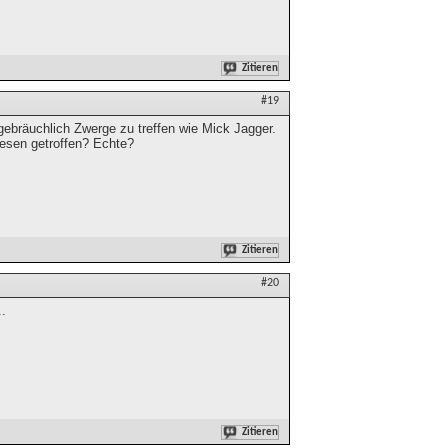
Zitieren
#19
 gebräuchlich Zwerge zu treffen wie Mick Jagger.
iesen getroffen? Echte?
Zitieren
#20
..
Zitieren