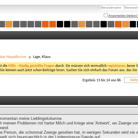
Angemeldet bleiben
- das Hauptforum
Lage, Klaus
st die
Hilfe - Häufig gestellte Fragen
durch. Sie müssen sich vermutlich
registrieren
, bevor 
 Sie können auch jetzt schon Beiträge lesen. Suchen Sie sich einfach das Forum aus, das Sie
Seit
Ergebnis 13 bis 24 von 86
r momentan meine Lieblingskolumne.
ch meinen Problemen mit harter Milch und kriege eine 'Antwort', wo Zwerge v
wand.
ne Person, die schonmal Zwerge gesehen hat, in wenigen Sekunden wird sie si
haelt sich haupsaechlich in der Lindenstrasse-Saeule auf.