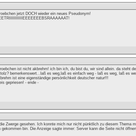
roebchen jetzt DOCH wieder ein neues Pseudonym!
TRIIIIIIIIIIIEEEEEEEBSRAAAAAAT!
groebchen ist nicht akbrehm! ich bin ich, du bist du, wir sind allein. da steht d
tolz? bemerkenswert...laß es weg,laß es einfach weg - laß es weg, laß es we
rehm ist eine eigenständige persönlichkeit deutscher natur!!!
eis gepriesen! - ende -
 die Zwerge gesehen. Ich konnte mich nur nicht pünktlich zu diesem Thema me
 gekommen bin. Die Anzeige sagte immer: Server kann die Seite nicht öffnen.