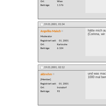
Ort
Wien
Beiträge
1.576
19.01.2001,
01:34
hätte mich au
Angelika Maisch
(Corinna, wi
Moderator
Registriert seit
01. 2001
Ort
Karlsruhe
Beiträge
6.104
19.01.2001,
02:12
und was mache
akbrehm
1000 mal ber
[Member]
Registriert seit
01. 2001
Ort
troisdorf
Beiträge
93