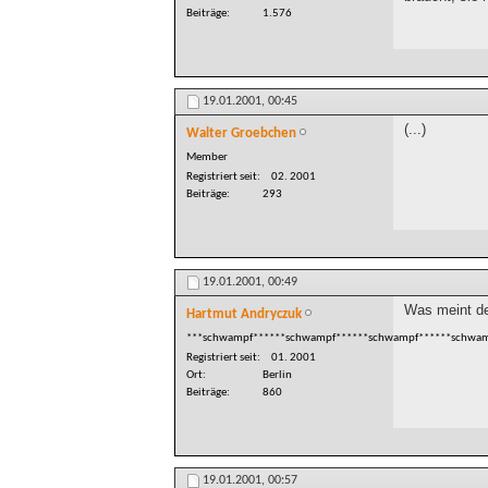
Beiträge
1.576
19.01.2001,
00:45
(...)
Walter Groebchen
Member
Registriert seit
02. 2001
Beiträge
293
19.01.2001,
00:49
Was meint der
Hartmut Andryczuk
***schwampf******schwampf******schwampf******schwam
Registriert seit
01. 2001
Ort
Berlin
Beiträge
860
19.01.2001,
00:57