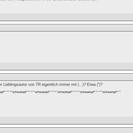
 Lieblingsautor von TR eigentlich immer mit (...)? Etwa ('')?
pf******schwampf******schwampf******schwampf******schwampf******schwampf***