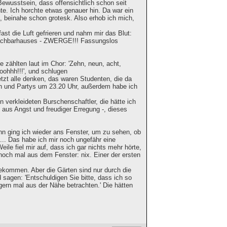
ewusstsein, dass offensichtlich schon seit
. Ich horchte etwas genauer hin. Da war ein
, beinahe schon grotesk. Also erhob ich mich,
ast die Luft gefrieren und nahm mir das Blut:
Nachbarhauses - ZWERGE!!! Fassungslos
e zählten laut im Chor: 'Zehn, neun, acht,
ooohhh!!!', und schlugen
tzt alle denken, das waren Studenten, die da
ten und Partys um 23.20 Uhr, außerdem habe ich
 verkleideten Burschenschaftler, die hätte ich
 aus Angst und freudiger Erregung -, dieses
ann ging ich wieder ans Fenster, um zu sehen, ob
... Das habe ich mir noch ungefähr eine
le fiel mir auf, dass ich gar nichts mehr hörte,
och mal aus dem Fenster: nix. Einer der ersten
gekommen. Aber die Gärten sind nur durch die
d sagen: 'Entschuldigen Sie bitte, dass ich so
ern mal aus der Nähe betrachten.' Die hätten