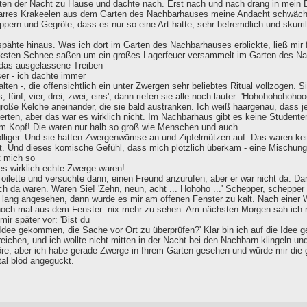
tten der Nacht zu Hause und dachte nach. Erst nach und nach drang in mein B
arres Krakeelen aus dem Garten des Nachbarhauses meine Andacht schwächte
ern und Gegröle, dass es nur so eine Art hatte, sehr befremdlich und skurril
pähte hinaus. Was ich dort im Garten des Nachbarhauses erblickte, ließ mir f
cksten Schnee saßen um ein großes Lagerfeuer versammelt im Garten des 
h das ausgelassene Treiben
eser - ich dachte immer
ten -, die offensichtlich ein unter Zwergen sehr beliebtes Ritual vollzogen. Si
, fünf, vier, drei, zwei, eins', dann riefen sie alle noch lauter: 'Hohohohohoho
roße Kelche aneinander, die sie bald austranken. Ich weiß haargenau, dass je
eierten, aber das war es wirklich nicht. Im Nachbarhaus gibt es keine Studen
m Kopf! Die waren nur halb so groß wie Menschen und auch
lliger. Und sie hatten Zwergenwämse an und Zipfelmützen auf. Das waren kein
nt. Und dieses komische Gefühl, dass mich plötzlich überkam - eine Mischung
 mich so
es wirklich echte Zwerge waren!
Toilette und versuchte dann, einen Freund anzurufen, aber er war nicht da. D
h da waren. Waren Sie! 'Zehn, neun, acht ... Hohoho ...' Schepper, schepper 
 lang angesehen, dann wurde es mir am offenen Fenster zu kalt. Nach einer Wei
noch mal aus dem Fenster: nix mehr zu sehen. Am nächsten Morgen sah ich n
mir später vor: 'Bist du
 Idee gekommen, die Sache vor Ort zu überprüfen?' Klar bin ich auf die Idee 
eichen, und ich wollte nicht mitten in der Nacht bei den Nachbarn klingeln un
öre, aber ich habe gerade Zwerge in Ihrem Garten gesehen und würde mir die g
tal blöd angeguckt.