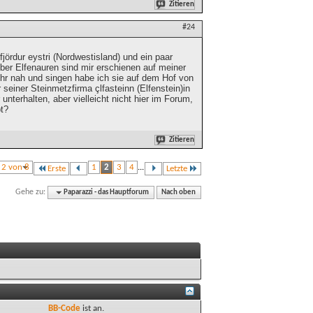
Zitieren
#24
jördur eystri (Nordwestisland) und ein paar
ber Elfenauren sind mir erschienen auf meiner
hr nah und singen habe ich sie auf dem Hof von
r seiner Steinmetzfirma çlfasteinn (Elfenstein)in
unterhalten, aber vielleicht nicht hier im Forum,
bt?
Zitieren
e 2 von 8
1
2
3
4
...
Erste
Letzte
Gehe zu:
Paparazzi - das Hauptforum
Nach oben
BB-Code
ist
an
.