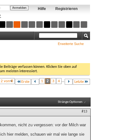
Hilfe
Registrieren
?
Erweiterte Suche
Sie Beiträge verfassen können. Klicken Sie oben auf
 am meisten interessiert.
e 2 von 8
1
2
3
4
...
Erste
Letzte
Stränge-Optionen
#13
orkommen, nicht zu vergessen: vor der Milch war
ch hier melden, schauen wir mal wie lange sie