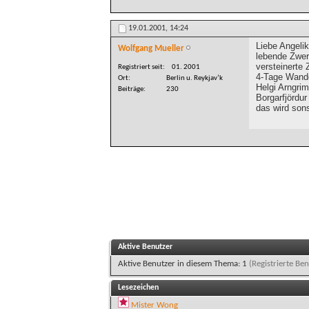
19.01.2001,
14:24
Liebe Angeli
Wolfgang Mueller
lebende Zwerg
versteinerte
Registriert seit
01. 2001
4-Tage Wande
Ort
Berlin u. Reykjav’k
Helgi Arngrim
Beiträge
230
Borgarfjördur
das wird son
Aktive Benutzer
Aktive Benutzer in diesem Thema: 1
(Registrierte Ben
Lesezeichen
Mister Wong