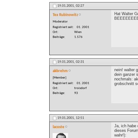
19.01.2001,
02:27
Hat Walter G
Tex Rubinowitz
BEEEEEEEEE
Moderator
Registriert seit
01. 2001
Ort
Wien
Beiträge
1.576
19.01.2001,
02:31
nein! walter 
akbrehm
dein ganzer s
[Member]
nochmals: akb
grobschnitt s
Registriert seit
01. 2001
Ort
troisdorf
Beiträge
93
19.01.2001,
12:51
Ja, ich habe
lacoste
dieses Forum
wahr!):