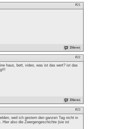
#21
Zitieren
#22
eine haus, bett, video, was ist das wert? ist das
g!!!
Zitieren
#23
lden, weil ich gestern den ganzen Tag nicht in
 Hier also die Zwergengeschichte (sie ist