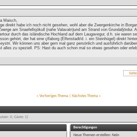
ka Maisch,
e direkt habe ich noch nicht gesehen, wohl aber die Zwergenkirche in Borgarf
 Zwerge am Snaefellsjökull (nahe Valavatn)und am Strand von Grundafjördur. A
rtour durch das isländische Hochland auf dem Laugavegur, d.h. sie waren se
sson gehört, der hat eine çlfaborg (Elfenstadt/d. i. ein Steinhügel) direkt hinte
 eystri. Wir können uns aber gern mal ganz persönlich und ausführlich darüber 
st alles zu speziell. PS: Hast du auch schon mal so etwas gesehen oder erle
Seit
«
Vorheriges Thema
|
Nächstes Thema
»
utzer: 0, Gäste: 1)
Berechtigungen
Neue Themen erstellen:
Nein