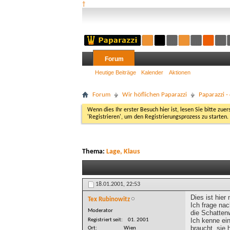
†
Forum
Heutige Beiträge
Kalender
Aktionen
Forum
Wir höflichen Paparazzi
Paparazzi 
Wenn dies Ihr erster Besuch hier ist, lesen Sie bitte zuer
'Registrieren', um den Registrierungsprozess zu starten.
Thema:
Lage, Klaus
18.01.2001,
22:53
Dies ist hie
Tex Rubinowitz
Ich frage na
Moderator
die Schatten
Ich kenne ei
Registriert seit
01. 2001
braucht, sie 
Ort
Wien