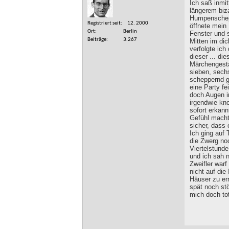
Ich saß inmi
längerem biz
Humpenschepp
Registriert seit
12. 2000
öffnete mein
Ort
Berlin
Fenster und s
Beiträge
3.267
Mitten im di
verfolgte ic
dieser ... di
Märchengestal
sieben, sechs
scheppernd g
eine Party f
doch Augen i
irgendwie kno
sofort erkan
Gefühl macht
sicher, dass 
Ich ging auf 
die Zwerg noc
Viertelstunde
und ich sah 
Zweifler warf 
nicht auf die
Häuser zu err
spät noch st
mich doch to