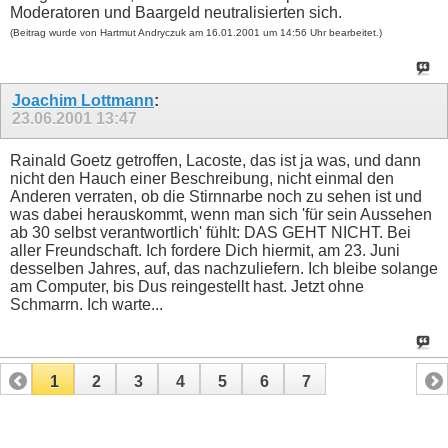
Moderatoren und Baargeld neutralisierten sich.
(Beitrag wurde von Hartmut Andryczuk am 16.01.2001 um 14:56 Uhr bearbeitet.)
Joachim Lottmann
:
23.06.2001
13:47
Rainald Goetz getroffen, Lacoste, das ist ja was, und dann
nicht den Hauch einer Beschreibung, nicht einmal den
Anderen verraten, ob die Stirnnarbe noch zu sehen ist und
was dabei herauskommt, wenn man sich 'für sein Aussehen
ab 30 selbst verantwortlich' fühlt: DAS GEHT NICHT. Bei
aller Freundschaft. Ich fordere Dich hiermit, am 23. Juni
desselben Jahres, auf, das nachzuliefern. Ich bleibe solange
am Computer, bis Dus reingestellt hast. Jetzt ohne
Schmarrn. Ich warte...
1
2
3
4
5
6
7