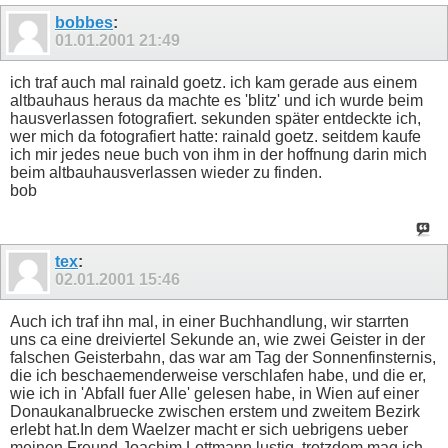
bobbes
:
01.01.2001
21:49
ich traf auch mal rainald goetz. ich kam gerade aus einem
altbauhaus heraus da machte es 'blitz' und ich wurde beim
hausverlassen fotografiert. sekunden später entdeckte ich,
wer mich da fotografiert hatte: rainald goetz. seitdem kaufe
ich mir jedes neue buch von ihm in der hoffnung darin mich
beim altbauhausverlassen wieder zu finden.
bob
tex
:
02.01.2001
15:46
Auch ich traf ihn mal, in einer Buchhandlung, wir starrten
uns ca eine dreiviertel Sekunde an, wie zwei Geister in der
falschen Geisterbahn, das war am Tag der Sonnenfinsternis,
die ich beschaemenderweise verschlafen habe, und die er,
wie ich in 'Abfall fuer Alle' gelesen habe, in Wien auf einer
Donaukanalbruecke zwischen erstem und zweitem Bezirk
erlebt hat.In dem Waelzer macht er sich uebrigens ueber
meinen Freund Joachim Lottmann lustig, trotzdem mag ich