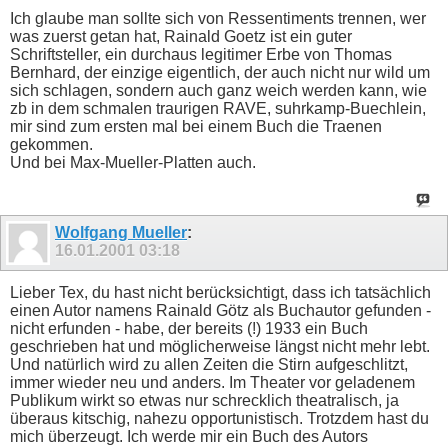
Ich glaube man sollte sich von Ressentiments trennen, wer
was zuerst getan hat, Rainald Goetz ist ein guter
Schriftsteller, ein durchaus legitimer Erbe von Thomas
Bernhard, der einzige eigentlich, der auch nicht nur wild um
sich schlagen, sondern auch ganz weich werden kann, wie
zb in dem schmalen traurigen RAVE, suhrkamp-Buechlein,
mir sind zum ersten mal bei einem Buch die Traenen
gekommen.
Und bei Max-Mueller-Platten auch.
Wolfgang Mueller
:
16.01.2001
03:18
Lieber Tex, du hast nicht berücksichtigt, dass ich tatsächlich
einen Autor namens Rainald Götz als Buchautor gefunden -
nicht erfunden - habe, der bereits (!) 1933 ein Buch
geschrieben hat und möglicherweise längst nicht mehr lebt.
Und natürlich wird zu allen Zeiten die Stirn aufgeschlitzt,
immer wieder neu und anders. Im Theater vor geladenem
Publikum wirkt so etwas nur schrecklich theatralisch, ja
überaus kitschig, nahezu opportunistisch. Trotzdem hast du
mich überzeugt. Ich werde mir ein Buch des Autors