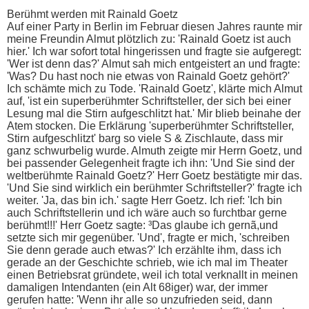
Berühmt werden mit Rainald Goetz
Auf einer Party in Berlin im Februar diesen Jahres raunte mir
meine Freundin Almut plötzlich zu: 'Rainald Goetz ist auch
hier.' Ich war sofort total hingerissen und fragte sie aufgeregt:
'Wer ist denn das?' Almut sah mich entgeistert an und fragte:
'Was? Du hast noch nie etwas von Rainald Goetz gehört?'
Ich schämte mich zu Tode. 'Rainald Goetz', klärte mich Almut
auf, 'ist ein superberühmter Schriftsteller, der sich bei einer
Lesung mal die Stirn aufgeschlitzt hat.' Mir blieb beinahe der
Atem stocken. Die Erklärung 'superberühmter Schriftsteller,
Stirn aufgeschlitzt' barg so viele S & Zischlaute, dass mir
ganz schwurbelig wurde. Almuth zeigte mir Herrn Goetz, und
bei passender Gelegenheit fragte ich ihn: 'Und Sie sind der
weltberühmte Rainald Goetz?' Herr Goetz bestätigte mir das.
'Und Sie sind wirklich ein berühmter Schriftsteller?' fragte ich
weiter. 'Ja, das bin ich.' sagte Herr Goetz. Ich rief: 'Ich bin
auch Schriftstellerin und ich wäre auch so furchtbar gerne
berühmt!!!' Herr Goetz sagte: ³Das glaube ich gernã,und
setzte sich mir gegenüber. 'Und', fragte er mich, 'schreiben
Sie denn gerade auch etwas?' Ich erzählte ihm, dass ich
gerade an der Geschichte schrieb, wie ich mal im Theater
einen Betriebsrat gründete, weil ich total verknallt in meinen
damaligen Intendanten (ein Alt 68iger) war, der immer
gerufen hatte: 'Wenn ihr alle so unzufrieden seid, dann