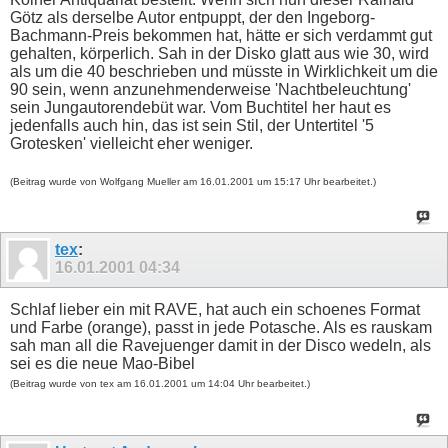
Götz als derselbe Autor entpuppt, der den Ingeborg-
Bachmann-Preis bekommen hat, hätte er sich verdammt gut
gehalten, körperlich. Sah in der Disko glatt aus wie 30, wird
als um die 40 beschrieben und müsste in Wirklichkeit um die
90 sein, wenn anzunehmenderweise 'Nachtbeleuchtung'
sein Jungautorendebüt war. Vom Buchtitel her haut es
jedenfalls auch hin, das ist sein Stil, der Untertitel '5
Grotesken' vielleicht eher weniger.
(Beitrag wurde von Wolfgang Mueller am 16.01.2001 um 15:17 Uhr bearbeitet.)
tex
:
16.01.2001
04:34
Schlaf lieber ein mit RAVE, hat auch ein schoenes Format
und Farbe (orange), passt in jede Potasche. Als es rauskam
sah man all die Ravejuenger damit in der Disco wedeln, als
sei es die neue Mao-Bibel
(Beitrag wurde von tex am 16.01.2001 um 14:04 Uhr bearbeitet.)