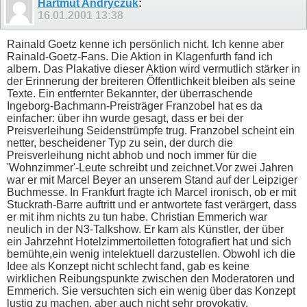
Hartmut Andryczuk
:
16.01.2001
13:38
Rainald Goetz kenne ich persönlich nicht. Ich kenne aber
Rainald-Goetz-Fans. Die Aktion in Klagenfurth fand ich
albern. Das Plakative dieser Aktion wird vermutlich stärker in
der Erinnerung der breiteren Öffentlichkeit bleiben als seine
Texte. Ein entfernter Bekannter, der überraschende
Ingeborg-Bachmann-Preisträger Franzobel hat es da
einfacher: über ihn wurde gesagt, dass er bei der
Preisverleihung Seidenstrümpfe trug. Franzobel scheint ein
netter, bescheidener Typ zu sein, der durch die
Preisverleihung nicht abhob und noch immer für die
'Wohnzimmer'-Leute schreibt und zeichnet.Vor zwei Jahren
war er mit Marcel Beyer an unserem Stand auf der Leipziger
Buchmesse. In Frankfurt fragte ich Marcel ironisch, ob er mit
Stuckrath-Barre auftritt und er antwortete fast verärgert, dass
er mit ihm nichts zu tun habe. Christian Emmerich war
neulich in der N3-Talkshow. Er kam als Künstler, der über
ein Jahrzehnt Hotelzimmertoiletten fotografiert hat und sich
bemühte,ein wenig intelektuell darzustellen. Obwohl ich die
Idee als Konzept nicht schlecht fand, gab es keine
wirklichen Reibungspunkte zwischen den Moderatoren und
Emmerich. Sie versuchten sich ein wenig über das Konzept
lustig zu machen, aber auch nicht sehr provokativ.