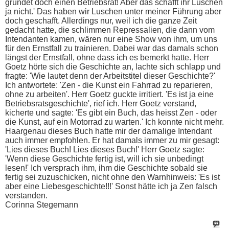
gründet doch einen Betriebsrat! Aber das schafft ihr Luschen
ja nicht.' Das haben wir Luschen unter meiner Führung aber
doch geschafft. Allerdings nur, weil ich die ganze Zeit
gedacht hatte, die schlimmen Repressalien, die dann vom
Intendanten kamen, wären nur eine Show von ihm, um uns
für den Ernstfall zu trainieren. Dabei war das damals schon
längst der Ernstfall, ohne dass ich es bemerkt hatte. Herr
Goetz hörte sich die Geschichte an, lachte sich schlapp und
fragte: 'Wie lautet denn der Arbeitstitel dieser Geschichte?'
Ich antwortete: 'Zen - die Kunst ein Fahrrad zu reparieren,
ohne zu arbeiten'. Herr Goetz guckte irritiert. 'Es ist ja eine
Betriebsratsgeschichte', rief ich. Herr Goetz verstand,
kicherte und sagte: 'Es gibt ein Buch, das heisst Zen - oder
die Kunst, auf ein Motorrad zu warten.' Ich konnte nicht mehr.
Haargenau dieses Buch hatte mir der damalige Intendant
auch immer empfohlen. Er hat damals immer zu mir gesagt:
'Lies dieses Buch! Lies dieses Buch!' Herr Goetz sagte:
'Wenn diese Geschichte fertig ist, will ich sie unbedingt
lesen!' Ich versprach ihm, ihm die Geschichte sobald sie
fertig sei zuzuschicken, nicht ohne den Warnhinweis: 'Es ist
aber eine Liebesgeschichte!!!' Sonst hätte ich ja Zen falsch
verstanden.
Corinna Stegemann