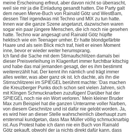
meine Erscheinung erfreut, aber davon nicht so überrascht,
weil sie mir ja die Einladung gesandt hatten. Die Party galt
dem neuen Merve-Buch von Rainald Götz und WestBam,
dessen Titel irgendwas mit Techno und MIX zu tun hatte.
Innen war die ganze Szene angetanzt, dazwischen waren
sogar ein paar jüngere Menschen, die ich noch nie gesehen
hatte. Techno war angesagt und Rainald Götz hüpfte
hektisch wie ein Teenager umher. Er hatte blondgefärbte
Haare und als sein Blick mich traf, hielt er einen Moment
inne, bevor er wieder weiter herumsprang.
Ich fand die Sache mit dem Stirnaufschlitzen damals bei
dieser Preisverleihung in Klagenfurt immer furchtbar kitschig
und habe das mal jemanden gesagt, der es ihm bestimmt
weitererzählt hat. Der kennt ihn nämlich und trägt immer
alles weiter, was aber ganz ok ist. Ich dachte, als ihn die
Stirnschlitzerei im SPIEGEL berühmt machte: 'Das machen
die Kreuzberger Punks doch schon seit vielen Jahren, sich
mit Klingen Schmucknarben zuzufügen! Darüber hat der
SPIEGEL noch nie ein Wort verloren.' Mein kleiner Bruder
Max zum Beispiel hat die ganzen Unterarme voller Narben,
von diesem Geschnitze und ist dafür nie gelobt worden. Ja,
es wird hier an dieser Stelle wahrscheinlich überhaupt zum
erstenmal kundgetan, dass Max Müller völlig schmucknarbig
ist. Aus Protest habe ich dann nie ein Buch von Rainald
Götz gekauft, obwohl der ja nichts direkt dafür kann, dass