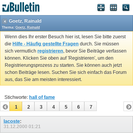
Goetz, Rainald
Thema:
Goetz, Rainald
Wenn dies Ihr erster Besuch hier ist, lesen Sie bitte zuerst
die
Hilfe - Häufig gestellte Fragen
durch. Sie müssen
sich vermutlich
registrieren
, bevor Sie Beiträge verfassen
können. Klicken Sie oben auf 'Registrieren', um den
Registrierungsprozess zu starten. Sie können auch jetzt
schon Beiträge lesen. Suchen Sie sich einfach das Forum
aus, das Sie am meisten interessiert.
Stichworte:
hall of fame
1
2
3
4
5
6
7
lacoste
:
31.12.2000
01:21