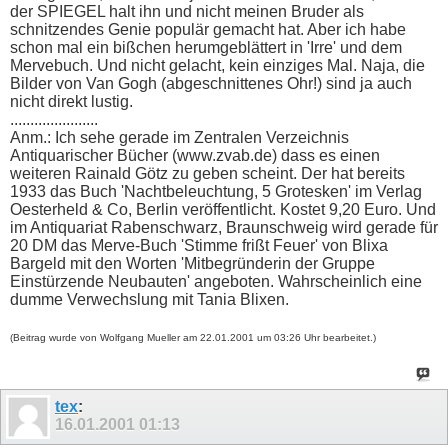
der SPIEGEL halt ihn und nicht meinen Bruder als
schnitzendes Genie populär gemacht hat. Aber ich habe
schon mal ein bißchen herumgeblättert in 'Irre' und dem
Mervebuch. Und nicht gelacht, kein einziges Mal. Naja, die
Bilder von Van Gogh (abgeschnittenes Ohr!) sind ja auch
nicht direkt lustig.
......................
Anm.: Ich sehe gerade im Zentralen Verzeichnis
Antiquarischer Bücher (www.zvab.de) dass es einen
weiteren Rainald Götz zu geben scheint. Der hat bereits
1933 das Buch 'Nachtbeleuchtung, 5 Grotesken' im Verlag
Oesterheld & Co, Berlin veröffentlicht. Kostet 9,20 Euro. Und
im Antiquariat Rabenschwarz, Braunschweig wird gerade für
20 DM das Merve-Buch 'Stimme frißt Feuer' von Blixa
Bargeld mit den Worten 'Mitbegründerin der Gruppe
Einstürzende Neubauten' angeboten. Wahrscheinlich eine
dumme Verwechslung mit Tania Blixen.
(Beitrag wurde von Wolfgang Mueller am 22.01.2001 um 03:26 Uhr bearbeitet.)
tex
:
16.01.2001
01:13