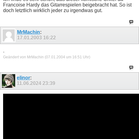
Francoise Hardy das Gitarrespielen beigebracht hat. So ist
doch letztlich wirklich jeder zu irgendwas gut.
MrMachin
:
17.01.2003
16:22
.
Geändert von MrMachin (07.01.2004 um
16:51
Uhr)
elinor
:
11.06.2024
23:39