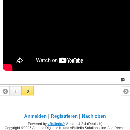
1
2
Anmelden
Registrieren
Nach oben
Powered by
vBulletin®
Version 4.2.4 (Deutsch)
Copyright ©2026 Adduco Digital e.K. und vBulletin Solutions, Inc. Alle Rechte