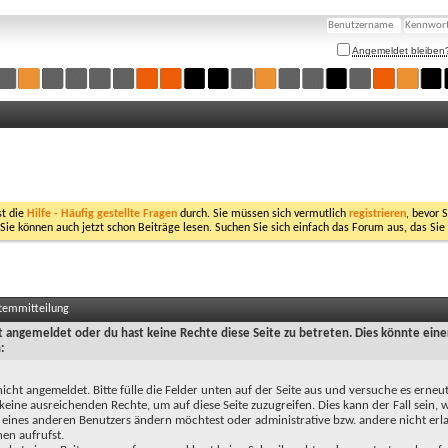
Angemeldet bleiben
st die
Hilfe - Häufig gestellte Fragen
durch. Sie müssen sich vermutlich
registrieren
, bevor 
 Sie können auch jetzt schon Beiträge lesen. Suchen Sie sich einfach das Forum aus, das Sie
stemmitteilung
ht angemeldet oder du hast keine Rechte diese Seite zu betreten. Dies könnte eine
:
nicht angemeldet. Bitte fülle die Felder unten auf der Seite aus und versuche es erneut
keine ausreichenden Rechte, um auf diese Seite zuzugreifen. Dies kann der Fall sein,
 eines anderen Benutzers ändern möchtest oder administrative bzw. andere nicht erl
en aufrufst.