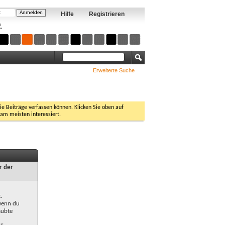
Hilfe
Registrieren
?
Erweiterte Suche
Sie Beiträge verfassen können. Klicken Sie oben auf
 am meisten interessiert.
r der
.
 wenn du
aubte