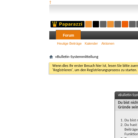
†
Forum
Heutige Beiträge
Kalender
Aktionen
vBulletin-Systemmitteilung
Wenn dies Ihr erster Besuch hier ist, lesen Sie bitte zuer
'Registrieren', um den Registrierungsprozess zu starten.
vBulletin-Sy
Du bist nic
Gründe sein
Du bist 
Du hast 
Beiträge
Funktion