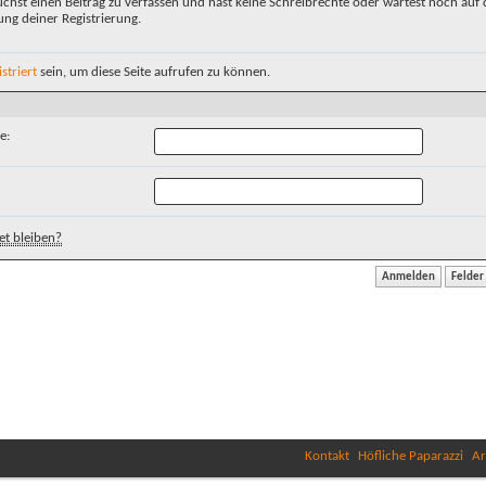
chst einen Beitrag zu verfassen und hast keine Schreibrechte oder wartest noch auf 
ung deiner Registrierung.
istriert
sein, um diese Seite aufrufen zu können.
e:
t bleiben?
Kontakt
Höfliche Paparazzi
Ar