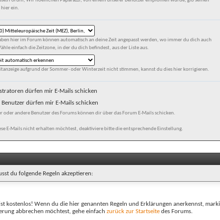
eses Forum, Wir hoeflichen Paparazzi, von einem unserer Benutzer empfohlen wurde, gib seinen
hier ein.
gaben hier im Forum können automatisch an deine Zeit angepasst werden, wo immer du dich auch
ähle einfach die Zeitzone, in der du dich befindest, aus der Liste aus.
eitanzeige aufgrund der Sommer- oder Winterzeit nicht stimmen, kannst du dies hier korrigieren.
tratoren dürfen mir E-Mails schicken
Benutzer dürfen mir E-Mails schicken
er oder andere Benutzer des Forums können dir über das Forum E-Mails schicken.
e E-Mails nicht erhalten möchtest, deaktiviere bitte die entsprechende Einstellung.
sst du folgende Regeln akzeptieren:
ist kostenlos! Wenn du die hier genannten Regeln und Erklärungen anerkennst, marki
rierung abbrechen möchtest, gehe einfach
zurück zur Startseite
des Forums.