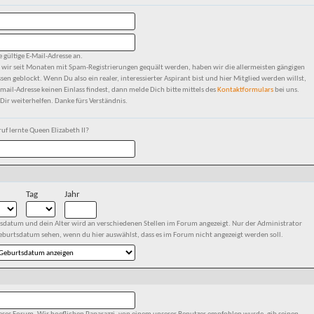
e gültige E-Mail-Adresse an.
 wir seit Monaten mit Spam-Registrierungen gequält werden, haben wir die allermeisten gängigen
sen geblockt. Wenn Du also ein realer, interessierter Aspirant bist und hier Mitglied werden willst,
mail-Adresse keinen Einlass findest, dann melde Dich bitte mittels des
Kontaktformulars
bei uns.
ir weiterhelfen. Danke fürs Verständnis.
f lernte Queen Elizabeth II?
Tag
Jahr
sdatum und dein Alter wird an verschiedenen Stellen im Forum angezeigt. Nur der Administrator
eburtsdatum sehen, wenn du hier auswählst, dass es im Forum nicht angezeigt werden soll.