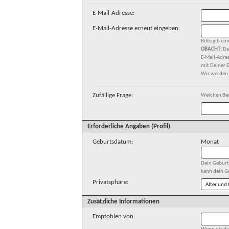
E-Mail-Adresse:
E-Mail-Adresse erneut eingeben:
Bitte gib ein
OBACHT:
Da
E-Mail-Adres
mit Deiner E
Wir werden D
Zufällige Frage:
Welchen Beru
Erforderliche Angaben (Profil)
Geburtsdatum:
Monat
Dein Geburt
kann dein G
Privatsphäre:
Zusätzliche Informationen
Empfohlen von: