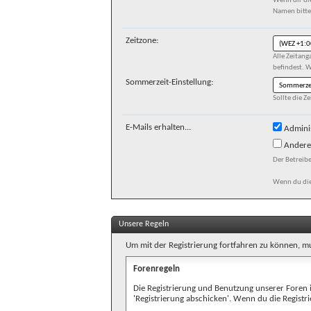
Wenn dir di
Namen bitte 
Zeitzone:
Alle Zeitan
befindest. W
Sommerzeit-Einstellung:
Sollte die Z
E-Mails erhalten...
Adminis
Andere 
Der Betreib
Wenn du dies
Unsere Regeln
Um mit der Registrierung fortfahren zu können, mu
Forenregeln
Die Registrierung und Benutzung unserer Foren 
'Registrierung abschicken'. Wenn du die Regist