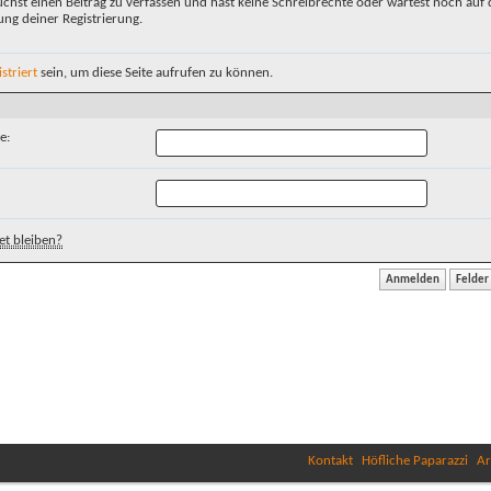
chst einen Beitrag zu verfassen und hast keine Schreibrechte oder wartest noch auf 
ung deiner Registrierung.
istriert
sein, um diese Seite aufrufen zu können.
e:
t bleiben?
Kontakt
Höfliche Paparazzi
Ar