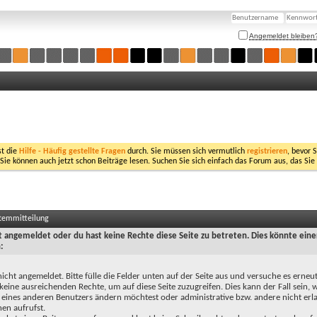
Angemeldet bleiben
st die
Hilfe - Häufig gestellte Fragen
durch. Sie müssen sich vermutlich
registrieren
, bevor 
 Sie können auch jetzt schon Beiträge lesen. Suchen Sie sich einfach das Forum aus, das Sie
stemmitteilung
ht angemeldet oder du hast keine Rechte diese Seite zu betreten. Dies könnte eine
:
nicht angemeldet. Bitte fülle die Felder unten auf der Seite aus und versuche es erneut
keine ausreichenden Rechte, um auf diese Seite zuzugreifen. Dies kann der Fall sein,
 eines anderen Benutzers ändern möchtest oder administrative bzw. andere nicht erl
en aufrufst.