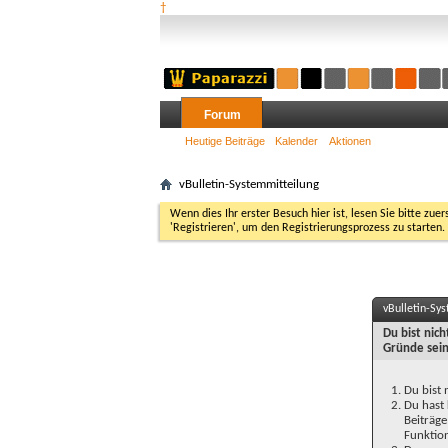
†
Forum
Heutige Beiträge
Kalender
Aktionen
vBulletin-Systemmitteilung
Wenn dies Ihr erster Besuch hier ist, lesen Sie bitte zuer
'Registrieren', um den Registrierungsprozess zu starten.
vBulletin-Sy
Du bist nic
Gründe sein
Du bist 
Du hast 
Beiträge
Funktion