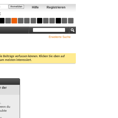
Hilfe
Registrieren
?
Erweiterte Suche
Sie Beiträge verfassen können. Klicken Sie oben auf
 am meisten interessiert.
r der
.
 wenn du
aubte