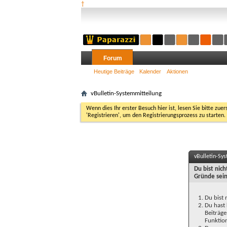
†
Forum
Heutige Beiträge
Kalender
Aktionen
vBulletin-Systemmitteilung
Wenn dies Ihr erster Besuch hier ist, lesen Sie bitte zuer
'Registrieren', um den Registrierungsprozess zu starten.
vBulletin-Sy
Du bist nic
Gründe sein
Du bist 
Du hast 
Beiträge
Funktion