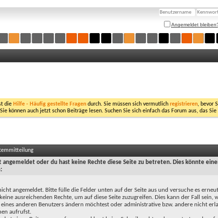
Angemeldet bleiben
st die
Hilfe - Häufig gestellte Fragen
durch. Sie müssen sich vermutlich
registrieren
, bevor 
 Sie können auch jetzt schon Beiträge lesen. Suchen Sie sich einfach das Forum aus, das Sie
stemmitteilung
ht angemeldet oder du hast keine Rechte diese Seite zu betreten. Dies könnte eine
:
nicht angemeldet. Bitte fülle die Felder unten auf der Seite aus und versuche es erneut
keine ausreichenden Rechte, um auf diese Seite zuzugreifen. Dies kann der Fall sein,
 eines anderen Benutzers ändern möchtest oder administrative bzw. andere nicht erl
en aufrufst.