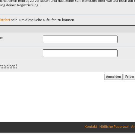
chst einen Beitrag zu verfassen und hast keine Schreibrechte oder wartest noch auf 
ung deiner Registrierung.
istriert
sein, um diese Seite aufrufen zu können.
e:
t bleiben?
Kontakt
Höfliche Paparazzi
Ar