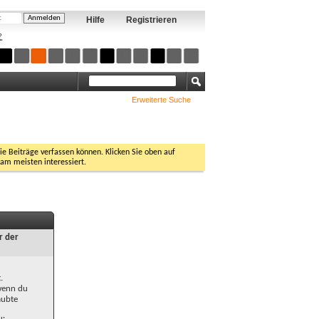
Hilfe
Registrieren
?
Erweiterte Suche
Sie Beiträge verfassen können. Klicken Sie oben auf
 am meisten interessiert.
r der
.
 wenn du
aubte