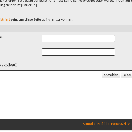
chst einen Beitrag zu verfassen und hast keine Schreibrechte oder wartest noch auf 
ung deiner Registrierung.
istriert
sein, um diese Seite aufrufen zu können.
e:
t bleiben?
Kontakt
Höfliche Paparazzi
Ar