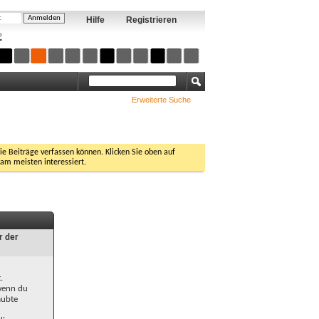
Hilfe
Registrieren
?
Erweiterte Suche
Sie Beiträge verfassen können. Klicken Sie oben auf
 am meisten interessiert.
r der
.
 wenn du
aubte