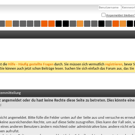
Angemeldet bleiben
st die
Hilfe - Häufig gestellte Fragen
durch. Sie müssen sich vermutlich
registrieren
, bevor 
 Sie können auch jetzt schon Beiträge lesen. Suchen Sie sich einfach das Forum aus, das Sie
stemmitteilung
ht angemeldet oder du hast keine Rechte diese Seite zu betreten. Dies könnte eine
:
nicht angemeldet. Bitte fülle die Felder unten auf der Seite aus und versuche es erneut
keine ausreichenden Rechte, um auf diese Seite zuzugreifen. Dies kann der Fall sein,
 eines anderen Benutzers ändern möchtest oder administrative bzw. andere nicht erl
en aufrufst.