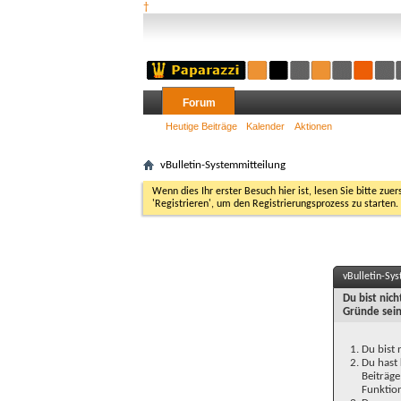
†
Forum
Heutige Beiträge
Kalender
Aktionen
vBulletin-Systemmitteilung
Wenn dies Ihr erster Besuch hier ist, lesen Sie bitte zuer
'Registrieren', um den Registrierungsprozess zu starten.
vBulletin-Sy
Du bist nic
Gründe sein
Du bist 
Du hast 
Beiträge
Funktion