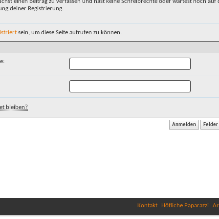
chst einen Beitrag zu verfassen und hast keine Schreibrechte oder wartest noch auf 
ung deiner Registrierung.
istriert
sein, um diese Seite aufrufen zu können.
e:
t bleiben?
Kontakt
Höfliche Paparazzi
Ar