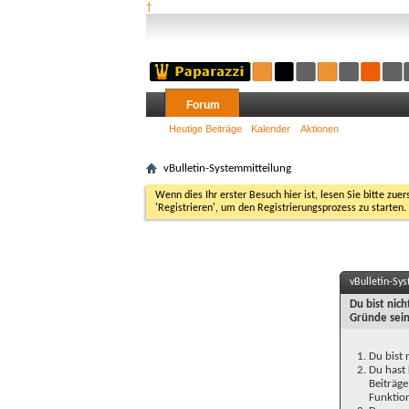
†
Forum
Heutige Beiträge
Kalender
Aktionen
vBulletin-Systemmitteilung
Wenn dies Ihr erster Besuch hier ist, lesen Sie bitte zuer
'Registrieren', um den Registrierungsprozess zu starten.
vBulletin-Sy
Du bist nic
Gründe sein
Du bist 
Du hast 
Beiträge
Funktion