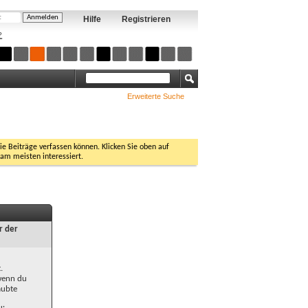
Hilfe
Registrieren
?
Erweiterte Suche
Sie Beiträge verfassen können. Klicken Sie oben auf
 am meisten interessiert.
r der
.
 wenn du
aubte