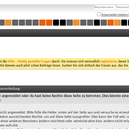
Angemeldet bleiben
st die
Hilfe - Häufig gestellte Fragen
durch. Sie müssen sich vermutlich
registrieren
, bevor 
 Sie können auch jetzt schon Beiträge lesen. Suchen Sie sich einfach das Forum aus, das Sie
stemmitteilung
ht angemeldet oder du hast keine Rechte diese Seite zu betreten. Dies könnte eine
:
nicht angemeldet. Bitte fülle die Felder unten auf der Seite aus und versuche es erneut
keine ausreichenden Rechte, um auf diese Seite zuzugreifen. Dies kann der Fall sein,
 eines anderen Benutzers ändern möchtest oder administrative bzw. andere nicht erl
en aufrufst.