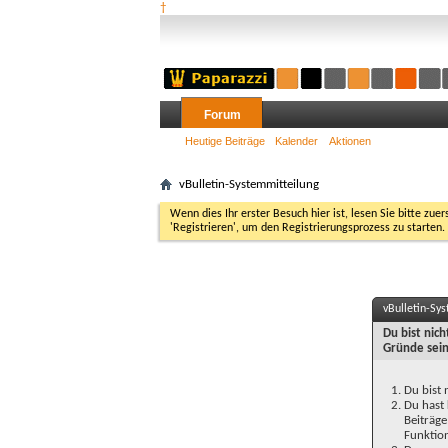
†
Forum
Heutige Beiträge
Kalender
Aktionen
vBulletin-Systemmitteilung
Wenn dies Ihr erster Besuch hier ist, lesen Sie bitte zuer
'Registrieren', um den Registrierungsprozess zu starten.
vBulletin-Sy
Du bist nic
Gründe sein
Du bist 
Du hast 
Beiträge
Funktion