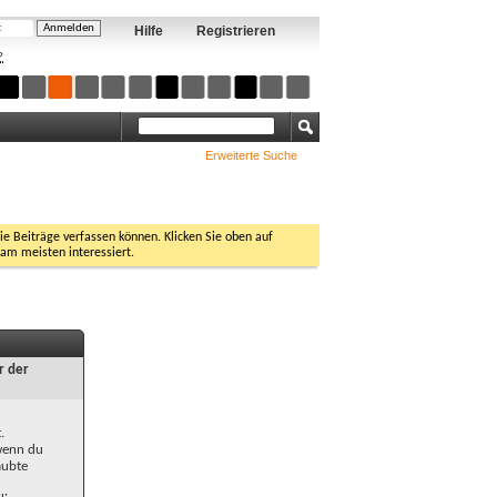
Hilfe
Registrieren
?
Erweiterte Suche
Sie Beiträge verfassen können. Klicken Sie oben auf
 am meisten interessiert.
r der
.
 wenn du
aubte