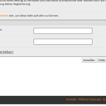
chst einen Beitrag zu verfassen und hast keine Schreibrechte oder wartest noch auf 
ung deiner Registrierung.
istriert
sein, um diese Seite aufrufen zu können.
e:
t bleiben?
Kontakt
Höfliche Paparazzi
Ar