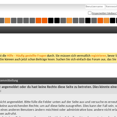
Angemeldet bleiben
st die
Hilfe - Häufig gestellte Fragen
durch. Sie müssen sich vermutlich
registrieren
, bevor 
 Sie können auch jetzt schon Beiträge lesen. Suchen Sie sich einfach das Forum aus, das Sie
stemmitteilung
ht angemeldet oder du hast keine Rechte diese Seite zu betreten. Dies könnte eine
:
nicht angemeldet. Bitte fülle die Felder unten auf der Seite aus und versuche es erneut
keine ausreichenden Rechte, um auf diese Seite zuzugreifen. Dies kann der Fall sein,
 eines anderen Benutzers ändern möchtest oder administrative bzw. andere nicht erl
en aufrufst.