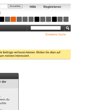
Hilfe
Registrieren
?
Erweiterte Suche
Sie Beiträge verfassen können. Klicken Sie oben auf
 am meisten interessiert.
r der
.
 wenn du
aubte