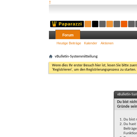
†
Forum
Heutige Beiträge
Kalender
Aktionen
vBulletin-Systemmitteilung
Wenn dies Ihr erster Besuch hier ist, lesen Sie bitte zuer
'Registrieren', um den Registrierungsprozess zu starten.
vBulletin-Sy
Du bist nic
Gründe sein
Du bist 
Du hast 
Beiträge
Funktion