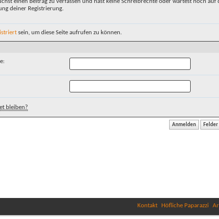
chst einen Beitrag zu verfassen und hast keine Schreibrechte oder wartest noch auf 
ung deiner Registrierung.
istriert
sein, um diese Seite aufrufen zu können.
e:
t bleiben?
Kontakt
Höfliche Paparazzi
Ar