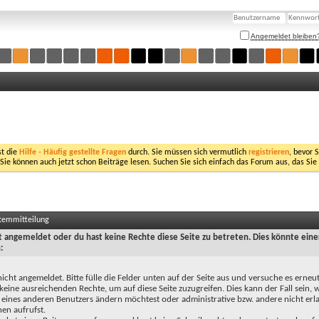
Angemeldet bleiben
st die
Hilfe - Häufig gestellte Fragen
durch. Sie müssen sich vermutlich
registrieren
, bevor 
 Sie können auch jetzt schon Beiträge lesen. Suchen Sie sich einfach das Forum aus, das Sie
stemmitteilung
ht angemeldet oder du hast keine Rechte diese Seite zu betreten. Dies könnte eine
:
nicht angemeldet. Bitte fülle die Felder unten auf der Seite aus und versuche es erneut
keine ausreichenden Rechte, um auf diese Seite zuzugreifen. Dies kann der Fall sein,
 eines anderen Benutzers ändern möchtest oder administrative bzw. andere nicht erl
en aufrufst.