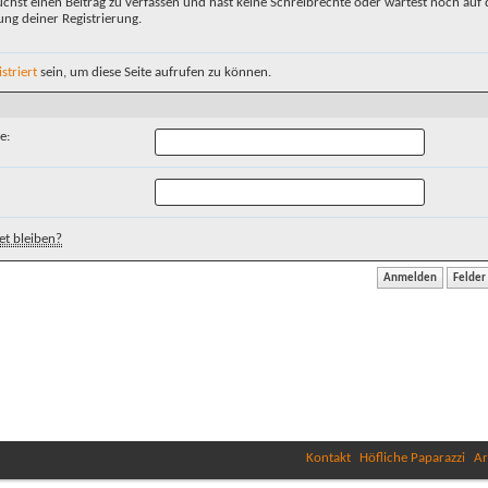
chst einen Beitrag zu verfassen und hast keine Schreibrechte oder wartest noch auf 
ung deiner Registrierung.
istriert
sein, um diese Seite aufrufen zu können.
e:
t bleiben?
Kontakt
Höfliche Paparazzi
Ar