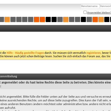
Angemeldet bleiben
st die
Hilfe - Häufig gestellte Fragen
durch. Sie müssen sich vermutlich
registrieren
, bevor 
 Sie können auch jetzt schon Beiträge lesen. Suchen Sie sich einfach das Forum aus, das Sie
stemmitteilung
ht angemeldet oder du hast keine Rechte diese Seite zu betreten. Dies könnte eine
:
nicht angemeldet. Bitte fülle die Felder unten auf der Seite aus und versuche es erneut
keine ausreichenden Rechte, um auf diese Seite zuzugreifen. Dies kann der Fall sein,
 eines anderen Benutzers ändern möchtest oder administrative bzw. andere nicht erl
en aufrufst.