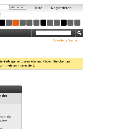
Hilfe
Registrieren
?
Erweiterte Suche
Sie Beiträge verfassen können. Klicken Sie oben auf
 am meisten interessiert.
r der
.
 wenn du
aubte