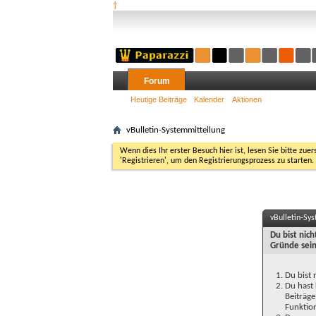
†
Forum
Heutige Beiträge
Kalender
Aktionen
vBulletin-Systemmitteilung
Wenn dies Ihr erster Besuch hier ist, lesen Sie bitte zuer
'Registrieren', um den Registrierungsprozess zu starten.
vBulletin-Sy
Du bist nic
Gründe sein
Du bist 
Du hast 
Beiträge
Funktion