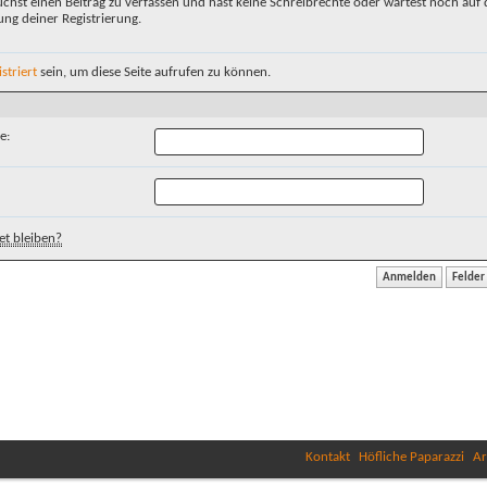
chst einen Beitrag zu verfassen und hast keine Schreibrechte oder wartest noch auf 
ung deiner Registrierung.
istriert
sein, um diese Seite aufrufen zu können.
e:
t bleiben?
Kontakt
Höfliche Paparazzi
Ar