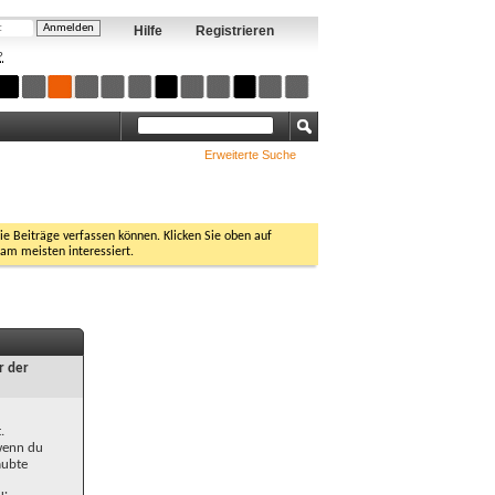
Hilfe
Registrieren
?
Erweiterte Suche
Sie Beiträge verfassen können. Klicken Sie oben auf
 am meisten interessiert.
r der
.
 wenn du
aubte