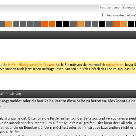
Angemeldet bleiben
st die
Hilfe - Häufig gestellte Fragen
durch. Sie müssen sich vermutlich
registrieren
, bevor 
 Sie können auch jetzt schon Beiträge lesen. Suchen Sie sich einfach das Forum aus, das Sie
stemmitteilung
ht angemeldet oder du hast keine Rechte diese Seite zu betreten. Dies könnte eine
:
nicht angemeldet. Bitte fülle die Felder unten auf der Seite aus und versuche es erneut
keine ausreichenden Rechte, um auf diese Seite zuzugreifen. Dies kann der Fall sein,
 eines anderen Benutzers ändern möchtest oder administrative bzw. andere nicht erl
en aufrufst.