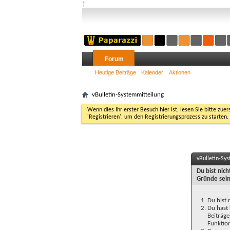
†
Forum
Heutige Beiträge
Kalender
Aktionen
vBulletin-Systemmitteilung
Wenn dies Ihr erster Besuch hier ist, lesen Sie bitte zuer
'Registrieren', um den Registrierungsprozess zu starten.
vBulletin-Sy
Du bist nic
Gründe sein
Du bist 
Du hast 
Beiträge
Funktion